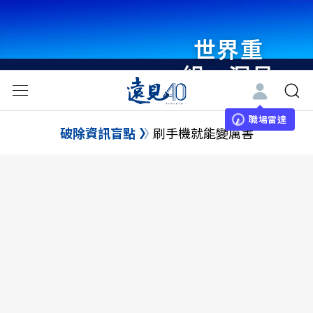
世界重
組・洞見
未來 與
世界領袖
職場雷達
破除資訊盲點
刷手機就能變厲害
同行