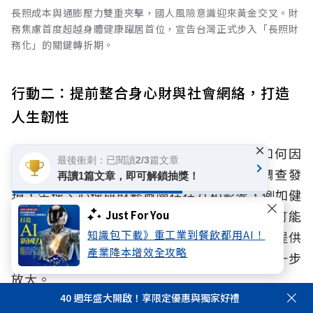
長照成本與通膨壓力雙重夾擊，國人風險意識迎來黃金交叉。財
務焦慮首度超越身體健康躍居首位，宣告台灣正式步入「長照財
務化」的關鍵轉折期。
行動二：提前整合身心財與社會網絡，打造
人生韌性
×
人生風險管理的關鍵，不在於風險發生後如何因
最後衝刺：已閱讀2/3篇文章
應，而在於風險發生前是否已做好準備。調查發
再讀1篇文章，即可解鎖抽獎！
現，生理、心理與財務風險往往互相影響，例如健
康惡化可能增加照護與醫療支出，財務壓力也可能
Just For You
知識包下載》重工業到餐飲都用AI！
加重心理負擔。同時面臨孤獨或孤立，缺乏可提供
產業降本增效全攻略
資訊與支持的人際網絡，這些風險更可能被進一步
放大。
40 週年盛大開啟！享限定優惠與獨家好禮