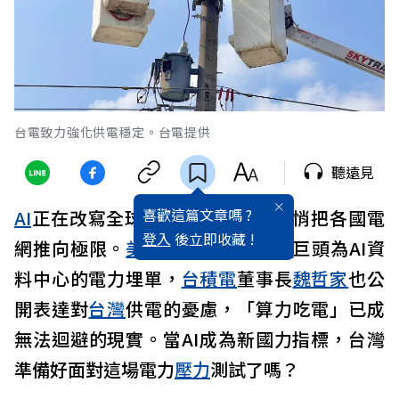
台電致力強化供電穩定。台電提供
聽遠見
喜歡這篇文章嗎 ?
AI
正在改寫全球產業版圖，卻也悄悄把各國電
登入
後立即收藏 !
網推向極限。
美國
總統
川普
要
科技
巨頭為AI資
料中心的電力埋單，
台積電
董事長
魏哲家
也公
開表達對
台灣
供電的憂慮，「算力吃電」已成
無法迴避的現實。當AI成為新國力指標，台灣
準備好面對這場電力
壓力
測試了嗎？