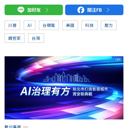
加好友
關注FB
川普
AI
台積電
美國
科技
壓力
魏哲家
台灣
數位專題