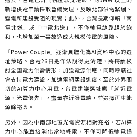
新增供電申請採取暫緩受理，反映北部供電緊繃、
變電所建設受阻的現實；此外，台灣長期仰賴「南
電北送」或「中電北送」，不僅輸電線路趨於飽
和，也增加單一事故造成大規模停電的風險。
「Power Couple」逐漸具體化為AI資料中心的選
址策略。台電26日把作法說得更清楚，將持續檢
討全國電力供需情形，加強電源供應，同時呼籲社
會支持電力建設，加速電網建設進度。至於外界關
切的AI算力中心用電，台電建議選址應「就近電
源、光電優先」，盡量靠近發電端，並選擇再生能
源餘裕區。
另外，因為中南部地區光電資源相對充裕，若AI算
力中心能直接消化當地綠電，不僅可降低輸電損