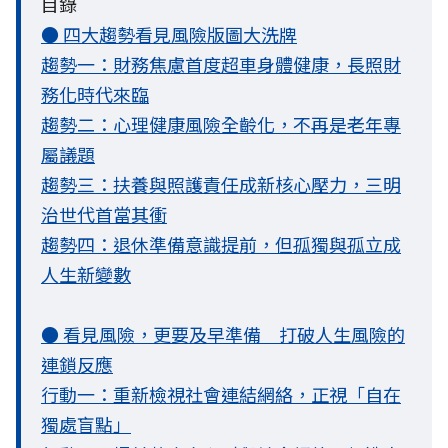
目錄
● 四大趨勢看見風險版圖大洗牌
趨勢一：財務焦慮首度超車身體健康，長照財
務化時代來臨
趨勢二：心理健康風險全齡化，不再是老年專
屬議題
趨勢三：扶養與照護責任成新核心壓力，三明
治世代首當其衝
趨勢四：退休準備意識提前，但孤獨與孤立成
人生新變數
● 看見風險，更要及早準備 打破人生風險的
連鎖反應
行動一：重新檢視社會連結網絡，正視「自在
獨處盲點」