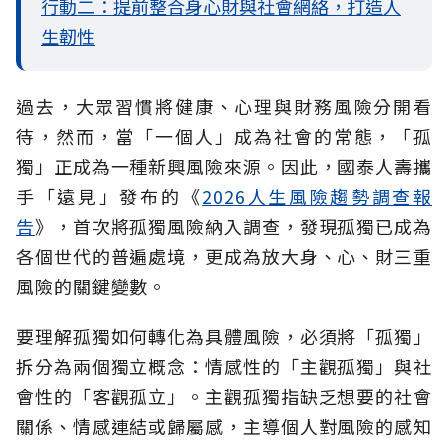
行動二：提前整合身心財與社會網絡，打造人
生韌性
過去，大眾習慣將健康、心理與財務風險分開看
待，然而，當「一個人」成為社會的常態，「孤
獨」正成為一種新興風險來源。因此，國泰人壽攜
手「遠見」發布的《
2026人生風險趨勢調查報
告
》，首次將孤獨風險納入調查，發現孤獨已成為
各個世代的普遍處境，更成為放大身、心、財三重
風險的關鍵變數。
要理解孤獨如何轉化為具體風險，必須將「孤獨」
拆分為兩個獨立概念：情感性的「主觀孤獨」與社
會性的「客觀孤立」。主觀孤獨指缺乏想要的社會
關係、情感連結或歸屬感，主導個人對風險的感知