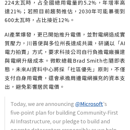
224太瓦時，占全國總用電量的5.2%，年增率高
達21%；若照目前趨勢推估，2030年可能暴衝到
600太瓦時，占比接近12%。
AI產業爆發，更已開始推升電價，並對電網造成實
質壓力，川普便與多位州長達成共識，研議以「AI
電力拍賣」方式，要求科技公司自行負擔電廠擴建
與電網升級成本。微軟總裁Brad Smith也隨即表
態，未來AI資料中心將採「社區優先」原則，不僅
支付自身用電費，還會承擔周邊電網擴充的資本支
出，避免影響居民電價。
Today, we are announcing
@Microsoft
's
five‑point plan for building Community‑First
AI Infrastructure, our pledge to build and
operate datacenters responsibly as we help