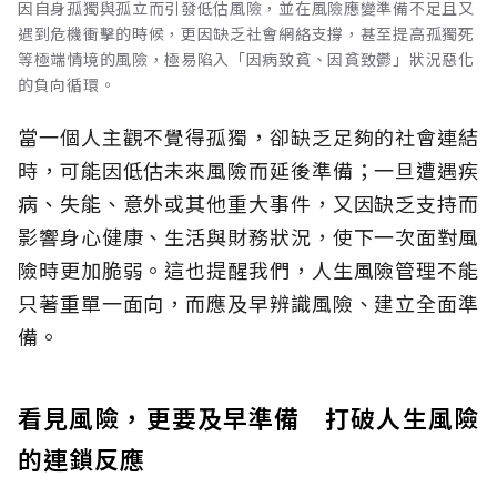
因自身孤獨與孤立而引發低估風險，並在風險應變準備不足且又
遇到危機衝擊的時候，更因缺乏社會網絡支撐，甚至提高孤獨死
等極端情境的風險，極易陷入「因病致貧、因貧致鬱」狀況惡化
的負向循環。
當一個人主觀不覺得孤獨，卻缺乏足夠的社會連結
時，可能因低估未來風險而延後準備；一旦遭遇疾
病、失能、意外或其他重大事件，又因缺乏支持而
影響身心健康、生活與財務狀況，使下一次面對風
險時更加脆弱。這也提醒我們，人生風險管理不能
只著重單一面向，而應及早辨識風險、建立全面準
備。
看見風險，更要及早準備 打破人生風險
的連鎖反應