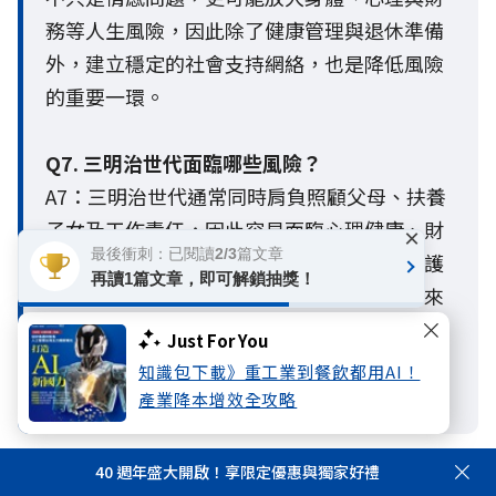
務等人生風險，因此除了健康管理與退休準備
外，建立穩定的社會支持網絡，也是降低風險
的重要一環。
Q7. 三明治世代面臨哪些風險？
A7：三明治世代通常同時肩負照顧父母、扶養
子女及工作責任，因此容易面臨心理健康、財
×
最後衝刺：已閱讀2/3篇文章
務壓力及身體狀況等多重風險。「扶養與照護
再讀1篇文章，即可解鎖抽獎！
責任」已成為三明治世代最主要的心理壓力來
源，長期下來可能影響健康、退休準備與財務
Just For You
規劃。及早建立完善的保障、退休準備與家庭
知識包下載》重工業到餐飲都用AI！
支持網絡，有助於提升面對人生風險的韌性。
產業降本增效全攻略
40 週年盛大開啟！享限定優惠與獨家好禮
相關文章