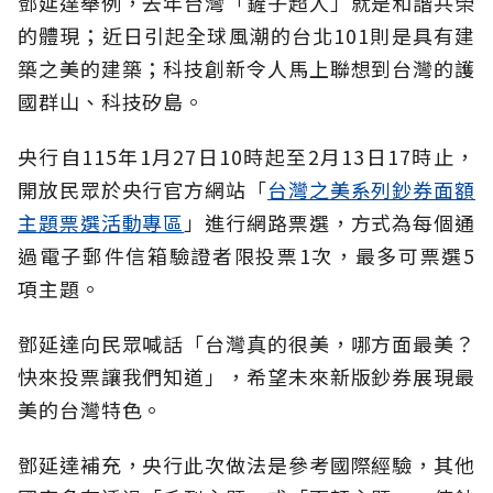
鄧延達舉例，去年台灣「鏟子超人」就是和諧共榮
的體現；近日引起全球風潮的台北101則是具有建
築之美的建築；科技創新令人馬上聯想到台灣的護
國群山、科技矽島。
央行自115年1月27日10時起至2月13日17時止，
開放民眾於央行官方網站「
台灣之美系列鈔券面額
主題票選活動專區
」進行網路票選，方式為每個通
過電子郵件信箱驗證者限投票1次，最多可票選5
項主題。
鄧延達向民眾喊話「台灣真的很美，哪方面最美？
快來投票讓我們知道」，希望未來新版鈔券展現最
美的台灣特色。
鄧延達補充，央行此次做法是參考國際經驗，其他