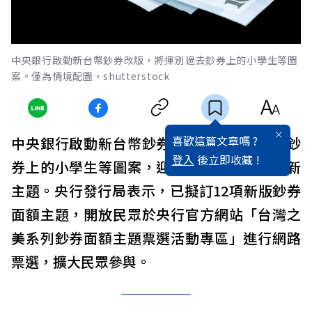
中央銀行啟動新台幣鈔券改版，將揮別過去鈔券上的小學生等圖
案。僅為情境配圖，shutterstock
喜歡這篇文章嗎 ?
中央銀行啟動新台幣鈔券改版，將揮別過去鈔
登入
後立即收藏 !
券上的小學生等圖案，迎來「台灣之美」嶄新
主題。央行發行局表示，已擬訂12項新版鈔券
面額主題，開放民眾於央行官方網站「台灣之
美系列鈔券面額主題票選活動專區」進行網路
票選，擴大民眾參與。