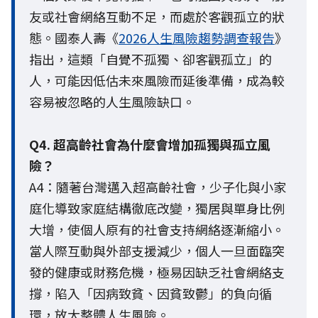
友或社會網絡互動不足，而處於客觀孤立的狀
態。國泰人壽《
2026人生風險趨勢調查報告
》
指出，這類「自覺不孤獨、卻客觀孤立」的
人，可能因低估未來風險而延後準備，成為較
容易被忽略的人生風險缺口。
Q4. 超高齡社會為什麼會增加孤獨與孤立風
險？
A4：隨著台灣邁入超高齡社會，少子化與小家
庭化導致家庭結構徹底改變，獨居與單身比例
大增，使個人原有的社會支持網絡逐漸縮小。
當人際互動與外部支援減少，個人一旦面臨突
發的健康或財務危機，極易因缺乏社會網絡支
撐，陷入「因病致貧、因貧致鬱」的負向循
環，放大整體人生風險。