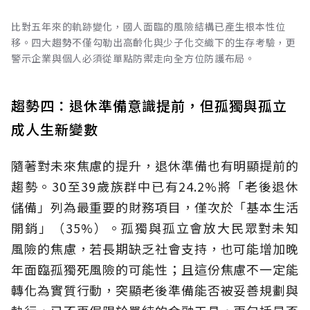
比對五年來的軌跡變化，國人面臨的風險結構已產生根本性位
移。四大趨勢不僅勾勒出高齡化與少子化交織下的生存考驗，更
警示企業與個人必須從單點防禦走向全方位防護布局。
趨勢四：退休準備意識提前，但孤獨與孤立
成人生新變數
隨著對未來焦慮的提升，退休準備也有明顯提前的
趨勢。30至39歲族群中已有24.2%將「老後退休
儲備」列為最重要的財務項目，僅次於「基本生活
開銷」（35%）。孤獨與孤立會放大民眾對未知
風險的焦慮，若長期缺乏社會支持，也可能增加晚
年面臨孤獨死風險的可能性；且這份焦慮不一定能
轉化為實質行動，突顯老後準備能否被妥善規劃與