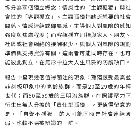
拆分為兩個獨立概念：情感性的「主觀孤獨」與社
會性的「客觀孤立」。主觀孤獨指缺乏想要的社會
關係、情感連結或歸屬感，主導個人對風險的感知
強度與焦慮程度；而客觀孤立則指與家人、朋友、
社區或社會網絡的接觸很少，與個人對風險的規劃
準備與支持資源有關，這兩者可能同時存在，也可
能彼此獨立，在無形中拉大人生風險的防護缺口。
報告中呈現幾個值得關注的現象：孤獨感受最高並
非刻板印象中的高齡族群，而是20至29歲的年輕
世代；而50至59歲的三明治族群，在照護壓力下
衍生出無人分擔的「責任型孤獨」。更值得留意的
是，「自覺不孤獨」的人可能同時是社會連結薄
弱、也較不易被辨識的一群。