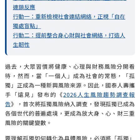
連鎖反應
行動一：重新檢視社會連結網絡，正視「自在
獨處盲點」
行動二：提前整合身心財與社會網絡，打造人
生韌性
過去，大眾習慣將健康、心理與財務風險分開看
待，然而，當「一個人」成為社會的常態，「孤
獨」正成為一種新興風險來源。因此，國泰人壽攜
手「遠見」發布的《
2026人生風險趨勢調查報
告
》，首次將孤獨風險納入調查，發現孤獨已成為
各個世代的普遍處境，更成為放大身、心、財三重
風險的關鍵變數。
要理解孤獨如何轉化為具體風險，必須將「孤獨」