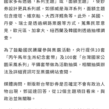
國家多有透過「系列主題」或「面額主題」，使鈔
券設計更具系列感，如挪威是海洋系列，面額主題
包含燈塔、維京船、大西洋鱈魚等。此外，英國、
丹麥、瑞士是透過網路票選等方式，蒐集民眾意
見，歐元區、加拿大、紐西蘭及韓國則透過抽樣調
查。
為了鼓勵國民踴躍參與票選活動，央行提供10套
「丙午馬年生肖紀念套幣」及100套「台灣國家公
園采風系列」平鑄套幣做為活動抽獎，相關抽獎辦
法及詳細資訊可至票選網站查閱。
媒體詢問，新版新台幣鈔券是否確定不會有政治人
物出現，鄧延達回答，從12個主題項目看來，與
政治並無關聯。