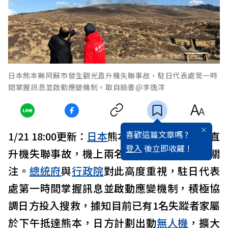
日本熊本縣阿蘇市發生觀光直升機失聯事故，駐日代表處第一時
間掌握訊息並啟動應變機制。取自臉書@李逸洋
喜歡這篇文章嗎 ?
1/21 18:00更新：
日本
熊本縣阿蘇市發生觀光直
登入
後立即收藏 !
升機失聯事故，機上兩名台灣旅客安危備受關
注。
總統府
與
行政院
對此高度重視，駐日代表
處第一時間掌握訊息並啟動應變機制，積極協
調日方投入搜救，據知目前已有1名失蹤者家屬
於下午抵達熊本，日方計劃出動
無人機
，擴大