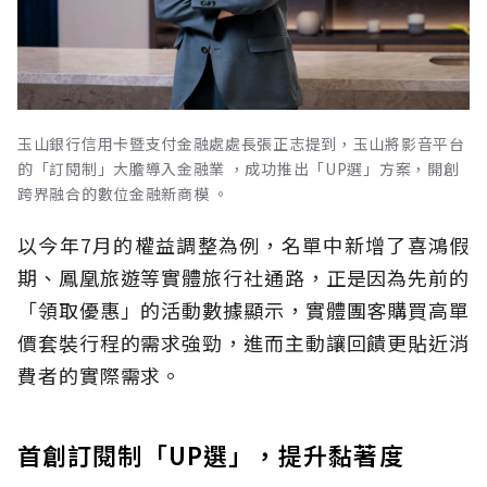
玉山銀行信用卡暨支付金融處處長張正志提到，玉山將影音平台
的「訂閱制」大膽導入金融業 ，成功推出「UP選」方案，開創
跨界融合的數位金融新商模 。
以今年7月的權益調整為例，名單中新增了喜鴻假
期、鳳凰旅遊等實體旅行社通路，正是因為先前的
「領取優惠」的活動數據顯示，實體團客購買高單
價套裝行程的需求強勁，進而主動讓回饋更貼近消
費者的實際需求。
首創訂閱制「UP選」，提升黏著度