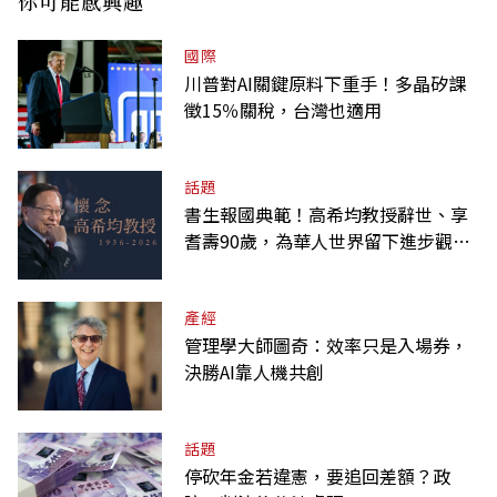
你可能感興趣
國際
川普對AI關鍵原料下重手！多晶矽課
徵15％關稅，台灣也適用
話題
書生報國典範！高希均教授辭世、享
耆壽90歲，為華人世界留下進步觀念
的精神遺產
產經
管理學大師圖奇：效率只是入場券，
決勝AI靠人機共創
話題
停砍年金若違憲，要追回差額？政