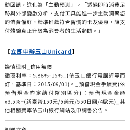
動回饋，進化為「主動預測」。「透過即時消費足
跡與外部變數分析，支付工具能進一步主動洞察您
的消費偏好，精準推薦符合習慣的卡友優惠，讓支
付體驗真正升級為消費者的生活顧問。」
【
立即申辦玉山Unicard
】
謹慎理財_信用無價
循環利率：5.88%-15%_(依玉山銀行電腦評等而
訂，基準日：2015/09/01)。_預借現金手續費(依
預借現金約定結付幣別區分)：預借現金金額
x3.5%+(新臺幣150元/5美元/550日圓/4歐元)_其
他相關費率依玉山銀行網站及申請書公告。
相關文章