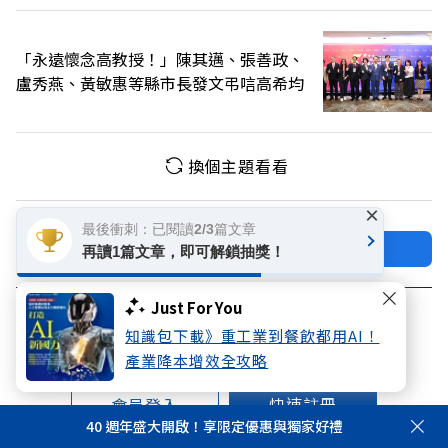
「永遠懷念高教授！」陳其邁、張善政、
盧秀燕、黃敏惠等縣市長發文弔唁高希均
換個主題看看
×
最後衝刺：已閱讀2/3篇文章
加好友
關注FB
再讀1篇文章，即可解鎖抽獎！
登入網站會員
Just For You
知識包下載》重工業到餐飲都用AI！
享受更多個人化的會員服務
產業降本增效全攻略
快速註冊
會員登入
40 週年盛大開啟！享限定優惠與獨家好禮