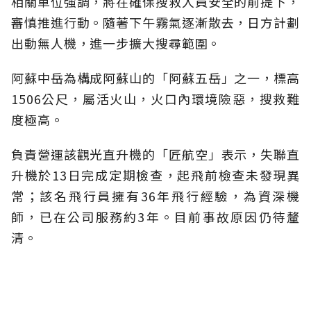
相關單位強調，將在確保搜救人員安全的前提下，
審慎推進行動。隨著下午霧氣逐漸散去，日方計劃
出動無人機，進一步擴大搜尋範圍。
阿蘇中岳為構成阿蘇山的「阿蘇五岳」之一，標高
1506公尺，屬活火山，火口內環境險惡，搜救難
度極高。
負責營運該觀光直升機的「匠航空」表示，失聯直
升機於13日完成定期檢查，起飛前檢查未發現異
常；該名飛行員擁有36年飛行經驗，為資深機
師，已在公司服務約3年。目前事故原因仍待釐
清。