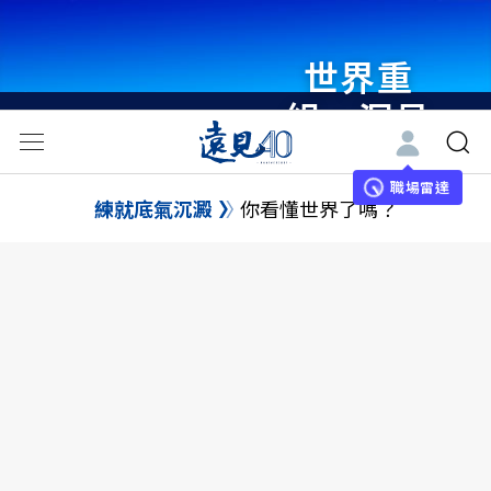
世界重
組・洞見
未來 與
世界領袖
職場雷達
練就底氣沉澱
你看懂世界了嗎？
同行