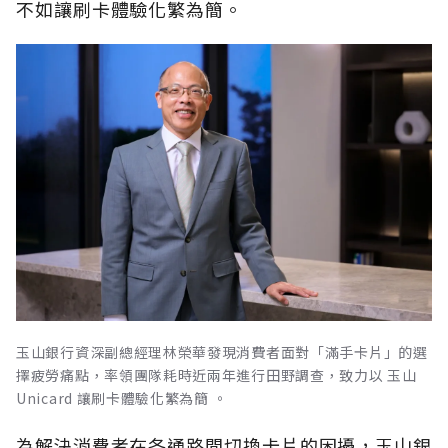
不如讓刷卡體驗化繁為簡。
玉山銀行資深副總經理林榮華發現消費者面對「滿手卡片」的選
擇疲勞痛點，率領團隊耗時近兩年進行田野調查，致力以 玉山
Unicard 讓刷卡體驗化繁為簡 。
為解決消費者在各通路間切換卡片的困擾，玉山銀