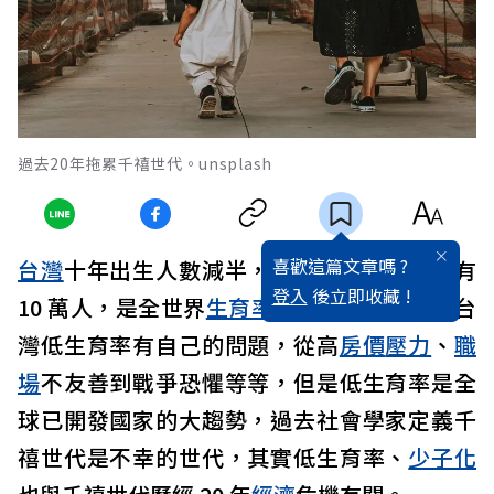
過去20年拖累千禧世代。unsplash
喜歡這篇文章嗎 ?
台灣
十年出生人數減半，去年只有新生兒只有
登入
後立即收藏 !
10 萬人，是全世界
生育率
最低的國家。雖然台
灣低生育率有自己的問題，從高
房價
壓力
、
職
場
不友善到戰爭恐懼等等，但是低生育率是全
球已開發國家的大趨勢，過去社會學家定義千
禧世代是不幸的世代，其實低生育率、
少子化