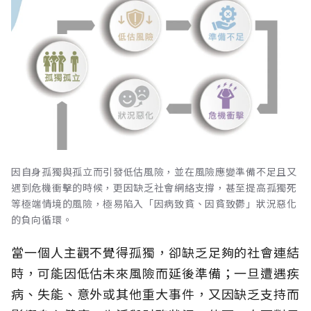
因自身孤獨與孤立而引發低估風險，並在風險應變準備不足且又
遇到危機衝擊的時候，更因缺乏社會網絡支撐，甚至提高孤獨死
等極端情境的風險，極易陷入「因病致貧、因貧致鬱」狀況惡化
的負向循環。
當一個人主觀不覺得孤獨，卻缺乏足夠的社會連結
時，可能因低估未來風險而延後準備；一旦遭遇疾
病、失能、意外或其他重大事件，又因缺乏支持而