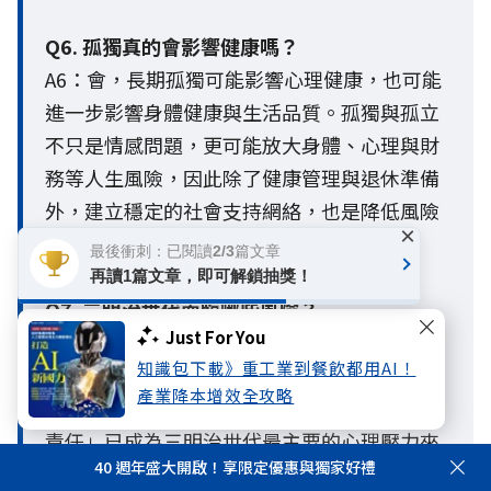
Q6. 孤獨真的會影響健康嗎？
A6：會，長期孤獨可能影響心理健康，也可能
進一步影響身體健康與生活品質。孤獨與孤立
不只是情感問題，更可能放大身體、心理與財
務等人生風險，因此除了健康管理與退休準備
外，建立穩定的社會支持網絡，也是降低風險
×
的重要一環。
最後衝刺：已閱讀2/3篇文章
再讀1篇文章，即可解鎖抽獎！
Q7. 三明治世代面臨哪些風險？
Just For You
A7：三明治世代通常同時肩負照顧父母、扶養
知識包下載》重工業到餐飲都用AI！
子女及工作責任，因此容易面臨心理健康、財
產業降本增效全攻略
務壓力及身體狀況等多重風險。「扶養與照護
責任」已成為三明治世代最主要的心理壓力來
40 週年盛大開啟！享限定優惠與獨家好禮
源，長期下來可能影響健康、退休準備與財務