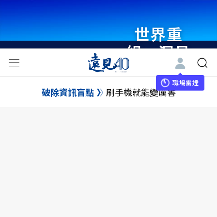
世界重
組・洞見
未來 與
世界領袖
職場雷達
破除資訊盲點
刷手機就能變厲害
同行