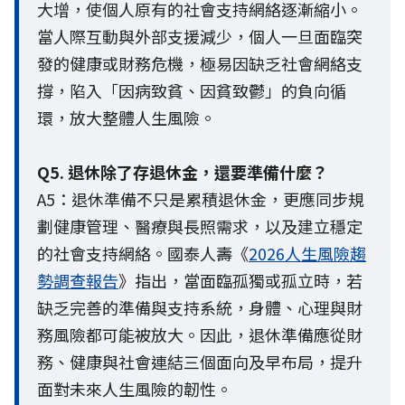
大增，使個人原有的社會支持網絡逐漸縮小。
當人際互動與外部支援減少，個人一旦面臨突
發的健康或財務危機，極易因缺乏社會網絡支
撐，陷入「因病致貧、因貧致鬱」的負向循
環，放大整體人生風險。
Q5. 退休除了存退休金，還要準備什麼？
A5：退休準備不只是累積退休金，更應同步規
劃健康管理、醫療與長照需求，以及建立穩定
的社會支持網絡。國泰人壽《
2026人生風險趨
勢調查報告
》指出，當面臨孤獨或孤立時，若
缺乏完善的準備與支持系統，身體、心理與財
務風險都可能被放大。因此，退休準備應從財
務、健康與社會連結三個面向及早布局，提升
面對未來人生風險的韌性。