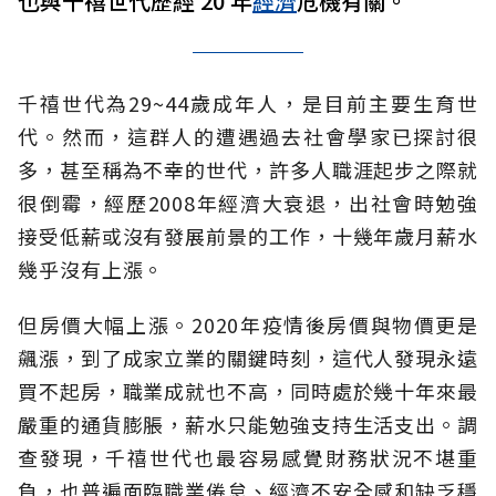
也與千禧世代歷經 20 年
經濟
危機有關。
千禧世代為29~44歲成年人，是目前主要生育世
代。然而，這群人的遭遇過去社會學家已探討很
多，甚至稱為不幸的世代，許多人職涯起步之際就
很倒霉，經歷2008年經濟大衰退，出社會時勉強
接受低薪或沒有發展前景的工作，十幾年歲月薪水
幾乎沒有上漲。
但房價大幅上漲。2020年疫情後房價與物價更是
飆漲，到了成家立業的關鍵時刻，這代人發現永遠
買不起房，職業成就也不高，同時處於幾十年來最
嚴重的通貨膨脹，薪水只能勉強支持生活支出。調
查發現，千禧世代也最容易感覺財務狀況不堪重
負，也普遍面臨職業倦怠、經濟不安全感和缺乏穩