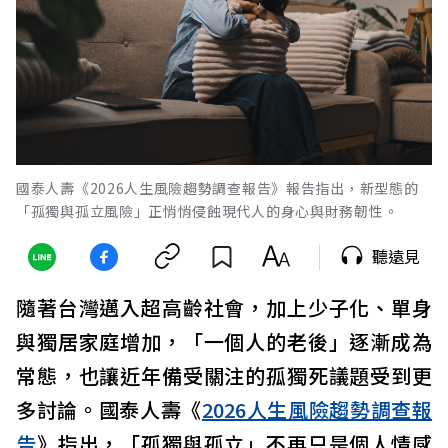
國泰人壽《2026人生風險趨勢調查報告》報告指出，新型態的
「孤獨與孤立風險」正悄悄侵蝕現代人的身心與財務韌性。
聽遠見
隨著台灣邁入超高齡社會，加上少子化、單身
與獨居家庭增加，「一個人的老後」逐漸成為
常態，也讓近年備受關注的孤獨死議題受到更
多討論。國泰人壽《
2026人生風險趨勢調查報
告
》指出，「孤獨與孤立」不再只是個人情感