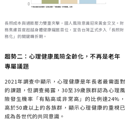
長照成本與通膨壓力雙重夾擊，國人風險意識迎來黃金交叉。財
務焦慮首度超越身體健康躍居首位，宣告台灣正式步入「長照財
務化」的關鍵轉折期。
趨勢二：心理健康風險全齡化，不再是老年
專屬議題
2021年調查中顯示，心理健康是年長者最需面對
的課題，但調查揭露，30至39歲族群認為心理風
險發生機率「有點高或非常高」的比例達24%，
高於50歲以上的各族群，顯示心理健康的重視已
成為各世代的共同意識。