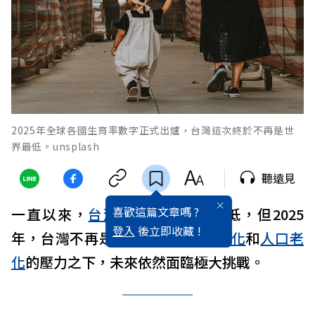
2025年全球各國生育率數字正式出爐，台灣這次終於不再是世
界最低。unsplash
聽遠見
喜歡這篇文章嗎 ?
一直以來，
台灣
生育率
都非常的低，但2025
登入
後立即收藏 !
年，台灣不再是墊底，然而在
少子化
和
人口老
化
的壓力之下，未來依然面臨極大挑戰。