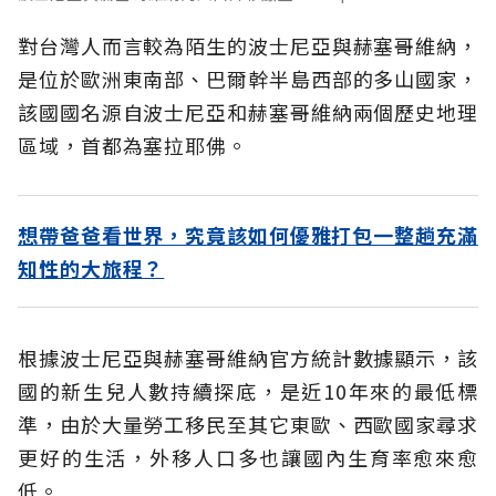
對台灣人而言較為陌生的波士尼亞與赫塞哥維納，
是位於歐洲東南部、巴爾幹半島西部的多山國家，
該國國名源自波士尼亞和赫塞哥維納兩個歷史地理
區域，首都為塞拉耶佛。
想帶爸爸看世界，究竟該如何優雅打包一整趟充滿
知性的大旅程？
根據波士尼亞與赫塞哥維納官方統計數據顯示，該
國的新生兒人數持續探底，是近10年來的最低標
準，由於大量勞工移民至其它東歐、西歐國家尋求
更好的生活，外移人口多也讓國內生育率愈來愈
低。