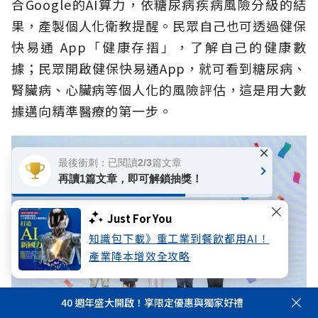
合Google的AI算力，依糖尿病疾病風險分級的結
果，產製個人化衛教提醒。民眾自己也可透過健保
快易通 App「健康存摺」，了解自己的健康數
據；民眾開啟健保快易通App，就可看到糖尿病、
腎臟病、心臟病等個人化的風險評估，這是用大數
據邁向精準醫療的第一步。
×
最後衝刺：已閱讀2/3篇文章
再讀1篇文章，即可解鎖抽獎！
Just For You
知識包下載》重工業到餐飲都用AI！
產業降本增效全攻略
40 週年盛大開啟！享限定優惠與獨家好禮