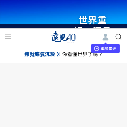
世界重
組・洞見
未來 與
世界領袖
職場雷達
練就底氣沉澱
你看懂世界了嗎？
同行