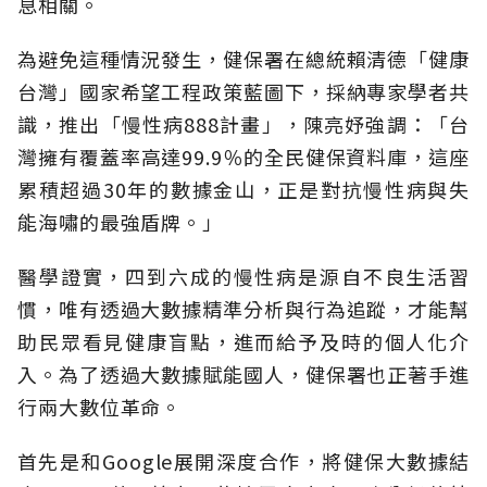
息相關。
為避免這種情況發生，健保署在總統賴清德「健康
台灣」國家希望工程政策藍圖下，採納專家學者共
識，推出「慢性病888計畫」，陳亮妤強調：「台
灣擁有覆蓋率高達99.9％的全民健保資料庫，這座
累積超過30年的數據金山，正是對抗慢性病與失
能海嘯的最強盾牌。」
醫學證實，四到六成的慢性病是源自不良生活習
慣，唯有透過大數據精準分析與行為追蹤，才能幫
助民眾看見健康盲點，進而給予及時的個人化介
入。為了透過大數據賦能國人，健保署也正著手進
行兩大數位革命。
首先是和Google展開深度合作，將健保大數據結