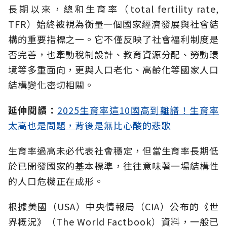
長期以來，總和生育率（total fertility rate,
TFR）始終被視為衡量一個國家經濟發展與社會結
構的重要指標之一。它不僅反映了社會福利制度是
否完善，也牽動稅制設計、教育資源分配、勞動環
境等多重面向，更與人口老化、高齡化等國家人口
結構變化密切相關。
延伸閱讀：
2025生育率這10國高到離譜！生育率
太高也是問題，背後是無比心酸的悲歌
生育率過高未必代表社會穩定，但當生育率長期低
於已開發國家的基本標準，往往意味著一場結構性
的人口危機正在成形。
根據美國（USA）中央情報局（CIA）公布的《世
界概況》（The World Factbook）資料，一般已