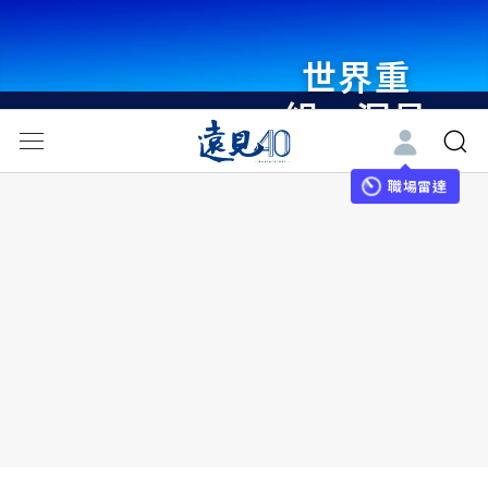
世界重
組・洞見
未來 與
世界領袖
職場雷達
同行