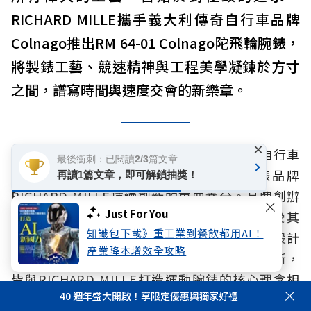
RICHARD MILLE攜手義大利傳奇自行車品牌
Colnago推出RM 64-01 Colnago陀飛輪腕錶，
將製錶工藝、競速精神與工程美學凝鍊於方寸
之間，譜寫時間與速度交會的新樂章。
×
靈感，總在不同領域的工藝之間流動，就像自行車
最後衝刺：已閱讀2/3篇文章
的工程智慧與競技精神，始終是高級製錶品牌
再讀1篇文章，即可解鎖抽獎！
RICHARD MILLE持續創新的重要養分。品牌創辦
Just For You
人Richard Mille長年熱愛自行車運動，亦深受其
知識包下載》重工業到餐飲都用AI！
機械結構與競技精神啟發。從材料科技、輕量設計
產業降本增效全攻略
到抗衝擊性能，每一項自行車工程所追求的創新，
皆與RICHARD MILLE打造運動腕錶的核心理念相
40 週年盛大開啟！享限定優惠與獨家好禮
契。