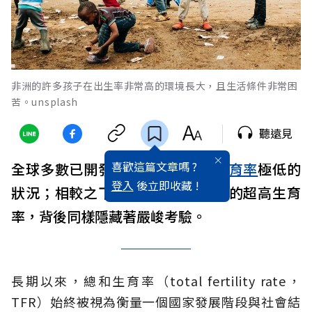
非洲的許多孩子在出生率非常高的環境長大，且生活條件非常困
苦。unsplash
聽遠見
喜歡這篇文章嗎 ?
全球多數已開發國家目前都面臨
生育率
極低的
登入
後立即收藏 !
狀況；相較之下，許多未開發國家的超高生育
率，背後同樣隱藏著嚴峻考驗。
長期以來，總和生育率（total fertility rate，
TFR）始終被視為衡量一個國家發展階段與社會結