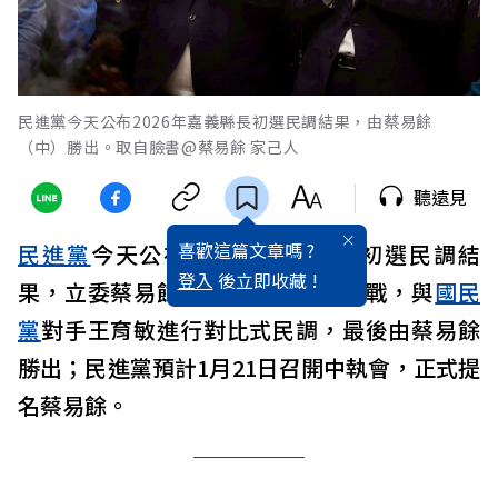
民進黨今天公布2026年嘉義縣長初選民調結果，由蔡易餘
（中）勝出。取自臉書@蔡易餘 家己人
聽遠見
喜歡這篇文章嗎 ?
民進黨
今天公布2026年
嘉義
縣長初選民調結
登入
後立即收藏 !
果，立委蔡易餘與縣議員黃榮利決戰，與
國民
黨
對手王育敏進行對比式民調，最後由蔡易餘
勝出；民進黨預計1月21日召開中執會，正式提
名蔡易餘。