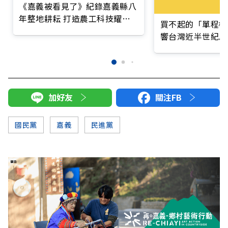
《嘉義被看見了》紀錄嘉義縣八
年整地耕耘 打造農工科技耀眼
買不起的「單程機
的未來黃金十年
響台灣近半世紀思
加好友
關注FB
國民黨
嘉義
民進黨