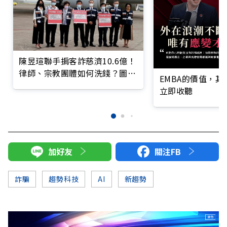
陳昱瑄聯手掮客詐慈濟10.6億！
律師、宗教團體如何洗錢？圖解
EMBA的價值，
詐騙關係網
立即收聽
加好友
關注FB
詐騙
趨勢科技
AI
新趨勢