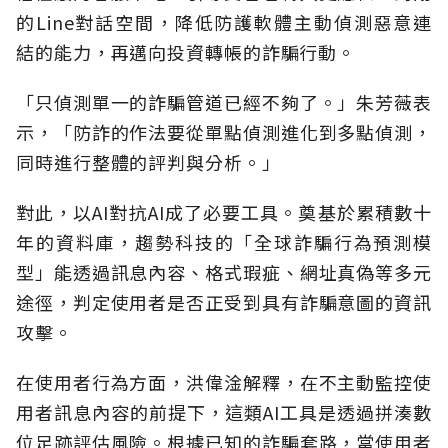
的Line對話空間，降低防護軟體主動偵測惡意連
結的能力，再邁向投資轉帳的詐騙行動。
「只偵測單一的詐騙管道已經不夠了。」朱芳薇表
示，「防詐的作法要從單點偵測進化到多點偵測，
同時進行整體的評判與分析。」
對此，以AI對抗AI成了必要工具。奠基於累積數十
年的資料庫，趨勢科技的「全球詐騙行為預測模
型」能透過訊息內容、格式瑕疵、網址真偽等多元
途徑，判定使用者是否正受到具有詐騙意圖的資訊
攻擊。
在使用者行為方面，洪偉淦解釋，在不主動監控使
用者訊息內容的前提下，這類AI工具是透過拼湊數
位足跡評估風險。根據已知的詐騙套路，當使用者