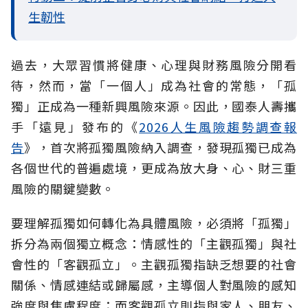
生韌性
過去，大眾習慣將健康、心理與財務風險分開看
待，然而，當「一個人」成為社會的常態，「孤
獨」正成為一種新興風險來源。因此，國泰人壽攜
手「遠見」發布的《
2026人生風險趨勢調查報
告
》，首次將孤獨風險納入調查，發現孤獨已成為
各個世代的普遍處境，更成為放大身、心、財三重
風險的關鍵變數。
要理解孤獨如何轉化為具體風險，必須將「孤獨」
拆分為兩個獨立概念：情感性的「主觀孤獨」與社
會性的「客觀孤立」。主觀孤獨指缺乏想要的社會
關係、情感連結或歸屬感，主導個人對風險的感知
強度與焦慮程度；而客觀孤立則指與家人、朋友、