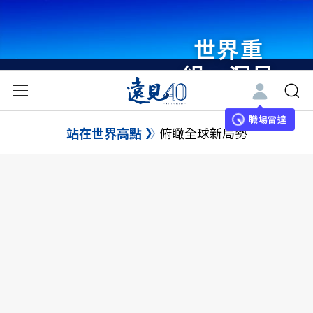
世界重
組・洞見
未來 與
世界領袖
職場雷達
站在世界高點
俯瞰全球新局勢
同行