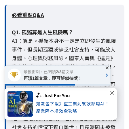
必看重點Q&A
Q1. 孤獨算是人生風險嗎？
A1：算是。孤獨本身不一定是立即發生的風險
事件，但長期孤獨或缺乏社會支持，可能放大
身體、心理與財務風險。國泰人壽與《遠見》
發布的《2026人生風險趨勢調查報告》指出，
×
最後衝刺：已閱讀2/3篇文章
主觀孤獨與客觀孤立會影響個人的風險感知、
再讀1篇文章，即可解鎖抽獎！
準備行動與危機發生時可獲得的支持，因此可
視為新型態的人生風險變數。
Just For You
知識包下載》重工業到餐飲都用AI！
Q2.什麼是孤獨死？哪些人需要特別留意？
產業降本增效全攻略
A2：孤獨死通常是指一個人在缺乏親友關懷或
社會支持的情況下獨自離世，且長時間未被發