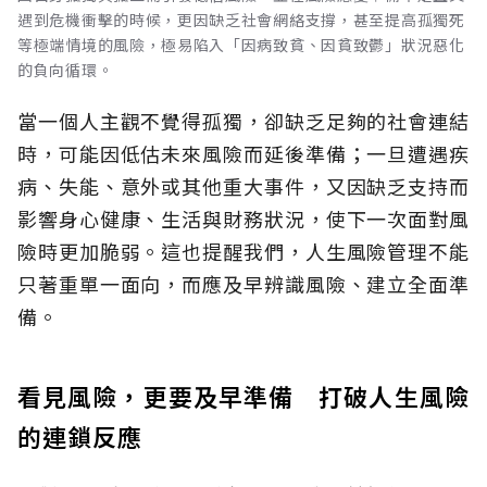
遇到危機衝擊的時候，更因缺乏社會網絡支撐，甚至提高孤獨死
等極端情境的風險，極易陷入「因病致貧、因貧致鬱」狀況惡化
的負向循環。
當一個人主觀不覺得孤獨，卻缺乏足夠的社會連結
時，可能因低估未來風險而延後準備；一旦遭遇疾
病、失能、意外或其他重大事件，又因缺乏支持而
影響身心健康、生活與財務狀況，使下一次面對風
險時更加脆弱。這也提醒我們，人生風險管理不能
只著重單一面向，而應及早辨識風險、建立全面準
備。
看見風險，更要及早準備 打破人生風險
的連鎖反應