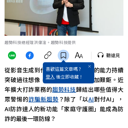
趨勢科技總經理洪偉淦。趨勢科技提供
聽遠見
喜歡這篇文章嗎 ?
從影音生成到代理任務，人工智慧的能力持續
登入
後立即收藏 !
突破過往想像，也讓防詐攻防戰更加艱鉅。近
年擴大打詐業務的
趨勢科技
歸結出哪些值得大
眾警惕的
詐騙
新趨勢
？除了「以
AI
對付AI」，
AI防詐達人的新功能「家庭守護圈」能成為防
詐的最後一環防線？