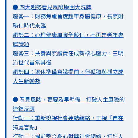
● 四大趨勢看見風險版圖大洗牌
趨勢一：財務焦慮首度超車身體健康，長照財
務化時代來臨
趨勢二：心理健康風險全齡化，不再是老年專
屬議題
趨勢三：扶養與照護責任成新核心壓力，三明
治世代首當其衝
趨勢四：退休準備意識提前，但孤獨與孤立成
人生新變數
● 看見風險，更要及早準備 打破人生風險的
連鎖反應
行動一：重新檢視社會連結網絡，正視「自在
獨處盲點」
行動二：提前整合身心財與社會網絡，打造人