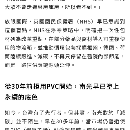
大眾不會走進藥房庫房，所以看不到。」
放眼國際，英國國民保健署（NHS）早已意識到
這個盲點。NHS在淨零策略中，明確把一次性包
材列為改革重點，在部分藥品與醫材導入可重複使
用的物流箱，並推動循環包裝採購框架，德國、荷
蘭陸續跟進。減碳，不再只停留在醫院內部節能，
而是一路往供應鏈源頭延伸。
從30年前拒用PVC開始，南光早已塗上
永續的底色
如今，台灣有了先行者。但其實，南光對於「減
碳」並不陌生，早在30多年前，當市場仍普遍使
用PVC（聚氯乙烯）點滴軟袋時，南光副董事長暨