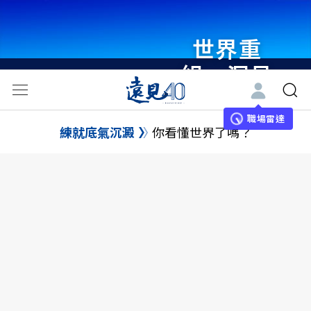
世界重
組・洞見
未來 與
世界領袖
職場雷達
練就底氣沉澱
你看懂世界了嗎？
同行