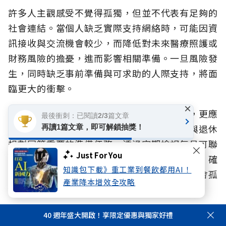
許多人主觀感受不覺得孤獨，但並不代表有足夠的
社會連結。當個人缺乏實際支持網絡時，可能因資
訊接收與交流機會較少，而降低對未來醫療照護或
財務風險的擔憂，進而影響相關準備。一旦風險發
生，同時缺乏事前準備與可求助的人際支持，將面
臨更大的衝擊。
×
國泰人壽建議，民眾除了關注自身心理健康，更應
最後衝刺：已閱讀2/3篇文章
將「檢視社會網絡」視為與健康檢查、財務與退休
再讀1篇文章，即可解鎖抽獎！
規劃同等重要的準備任務。透過定期檢視每月可聯
Just For You
繫的親友人數，以及可自在求助、傾訴的對象，確
知識包下載》重工業到餐飲都用AI！
保風險準備時能獲取足夠資訊、風險來臨時不會孤
產業降本增效全攻略
立無援。
40 週年盛大開啟！享限定優惠與獨家好禮