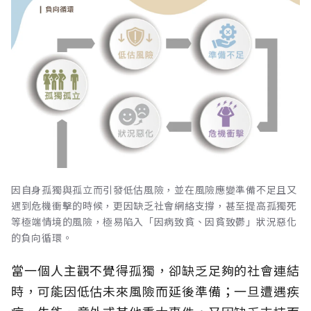
因自身孤獨與孤立而引發低估風險，並在風險應變準備不足且又
遇到危機衝擊的時候，更因缺乏社會網絡支撐，甚至提高孤獨死
等極端情境的風險，極易陷入「因病致貧、因貧致鬱」狀況惡化
的負向循環。
當一個人主觀不覺得孤獨，卻缺乏足夠的社會連結
時，可能因低估未來風險而延後準備；一旦遭遇疾