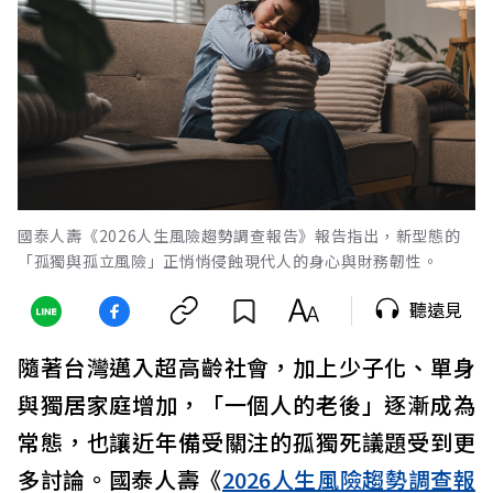
國泰人壽《2026人生風險趨勢調查報告》報告指出，新型態的
「孤獨與孤立風險」正悄悄侵蝕現代人的身心與財務韌性。
聽遠見
隨著台灣邁入超高齡社會，加上少子化、單身
與獨居家庭增加，「一個人的老後」逐漸成為
常態，也讓近年備受關注的孤獨死議題受到更
多討論。國泰人壽《
2026人生風險趨勢調查報