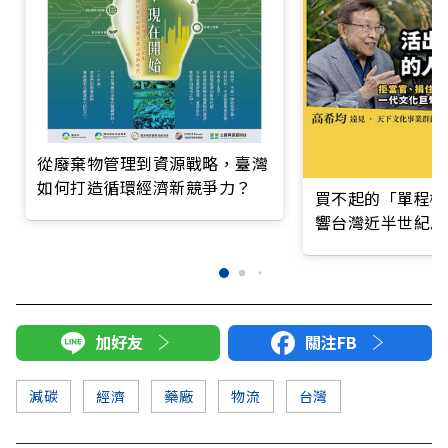
從廢棄物管理到資源戰略，臺灣
如何打造循環經濟新競爭力？
買不起的「單程機
響台灣近半世紀思
加好友
關注FB
減碳
經濟
藥廠
物流
台灣