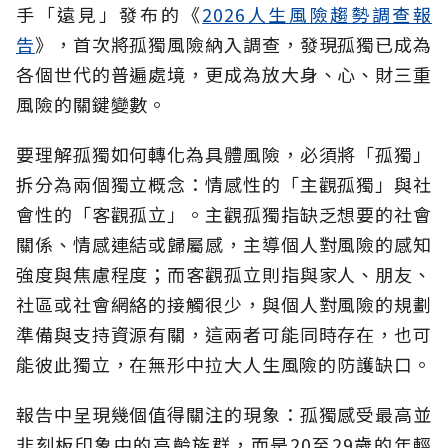
手「遠見」發布的《
2026人生風險趨勢調查報
告
》，首次將孤獨風險納入調查，發現孤獨已成為
各個世代的普遍處境，更成為放大身、心、財三重
風險的關鍵變數。
要理解孤獨如何轉化為具體風險，必須將「孤獨」
拆分為兩個獨立概念：情感性的「主觀孤獨」與社
會性的「客觀孤立」。主觀孤獨指缺乏想要的社會
關係、情感連結或歸屬感，主導個人對風險的感知
強度與焦慮程度；而客觀孤立則指與家人、朋友、
社區或社會網絡的接觸很少，與個人對風險的規劃
準備與支持資源有關，這兩者可能同時存在，也可
能彼此獨立，在無形中拉大人生風險的防護缺口。
報告中呈現幾個值得關注的現象：孤獨感受最高並
非刻板印象中的高齡族群，而是20至29歲的年輕