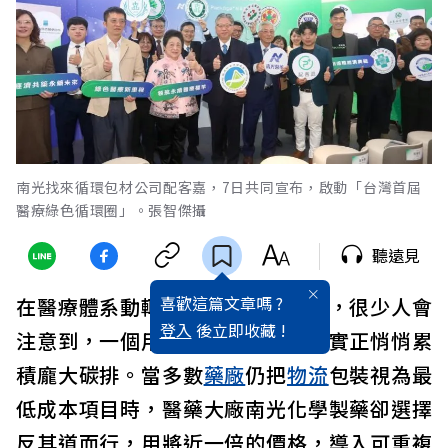
南光找來循環包材公司配客嘉，7日共同宣布，啟動「台灣首屆
醫療綠色循環圈」。張智傑攝
聽遠見
喜歡這篇文章嗎 ?
在醫療體系動輒上萬項
減碳
口號中，很少人會
登入
後立即收藏 !
注意到，一個用完就丟的紙箱，其實正悄悄累
積龐大碳排。當多數
藥廠
仍把
物流
包裝視為最
低成本項目時，醫藥大廠南光化學製藥卻選擇
反其道而行，用將近一倍的價格，導入可重複