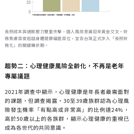
長照成本與通膨壓力雙重夾擊，國人風險意識迎來黃金交叉。財
務焦慮首度超越身體健康躍居首位，宣告台灣正式步入「長照財
務化」的關鍵轉折期。
趨勢二：心理健康風險全齡化，不再是老年
專屬議題
2021年調查中顯示，心理健康是年長者最需面對
的課題，但調查揭露，30至39歲族群認為心理風
險發生機率「有點高或非常高」的比例達24%，
高於50歲以上的各族群，顯示心理健康的重視已
成為各世代的共同意識。