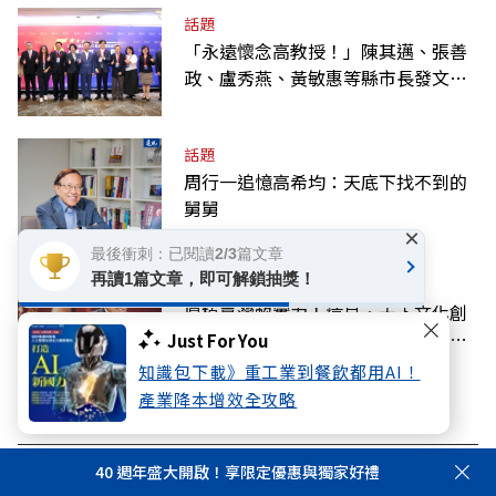
話題
「永遠懷念高教授！」陳其邁、張善
政、盧秀燕、黃敏惠等縣市長發文弔
唁高希均
話題
周行一追憶高希均：天底下找不到的
舅舅
×
最後衝刺：已閱讀2/3篇文章
再讀1篇文章，即可解鎖抽獎！
話題
厚植臺灣軟實力！遠見‧天下文化創
辦人高希均辭世，文化部將呈請總統
Just For You
明令褒揚
知識包下載》重工業到餐飲都用AI！
產業降本增效全攻略
看此文章的人也看了..
40 週年盛大開啟！享限定優惠與獨家好禮