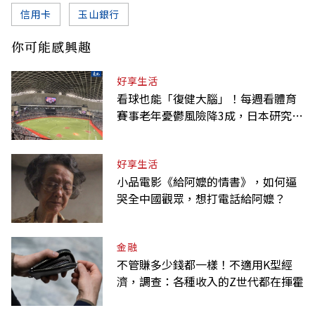
信用卡
玉山銀行
你可能感興趣
好享生活
看球也能「復健大腦」！每週看體育
賽事老年憂鬱風險降3成，日本研究：
到現場效果更好
好享生活
小品電影《給阿嬤的情書》，如何逼
哭全中國觀眾，想打電話給阿嬤？
金融
不管賺多少錢都一樣！不適用K型經
濟，調查：各種收入的Z世代都在揮霍