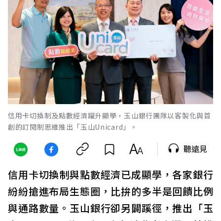
信用卡切換制及點數經濟躍升顯學，玉山銀行團隊以客製化與首
創的訂閱制思維推出「玉山Unicard」。
聽遠見
信用卡切換制與點數經濟已成顯學，各家銀行
紛紛搶進布局生態圈，比拚的多半是回饋比例
與通路數量。玉山銀行卻另闢蹊徑，推出「玉