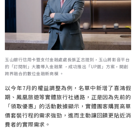
玉山銀行信用卡暨支付金融處處長張正志提到，玉山將影音平台
的「訂閱制」大膽導入金融業 ，成功推出「UP選」方案，開創
跨界融合的數位金融新商模 。
以今年7月的權益調整為例，名單中新增了喜鴻假
期、鳳凰旅遊等實體旅行社通路，正是因為先前的
「領取優惠」的活動數據顯示，實體團客購買高單
價套裝行程的需求強勁，進而主動讓回饋更貼近消
費者的實際需求。