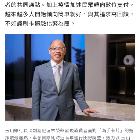
者的共同痛點。加上疫情加速民眾轉向數位支付，
越來越多人開始傾向簡單就好，與其追求高回饋，
不如讓刷卡體驗化繁為簡。
玉山銀行資深副總經理林榮華發現消費者面對「滿手卡片」的選
擇疲勞痛點，率領團隊耗時近兩年進行田野調查，致力以 玉山