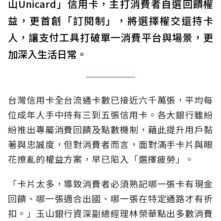
山Unicard」信用卡，主打消費者自選回饋權
益，更首創「訂閱制」，將選擇權交還持卡
人，讓支付工具打破單一消費平台與場景，更
加深入生活日常。
台灣信用卡全台流通卡數已接近六千萬張，平均每
位成年人手中持有三到五張信用卡。各大銀行雖紛
紛推出專屬消費回饋及點數機制，藉此提升用戶黏
著與忠誠度，但對消費者而言，面對滿手卡片與眼
花撩亂的權益方案，早已陷入「選擇疲勞」。
「卡片太多，導致消費者必須熟記哪一張卡有現金
回饋、哪一張適合出國、哪一張在特定通路才有折
扣。」玉山銀行資深副總經理林榮華點出多數消費