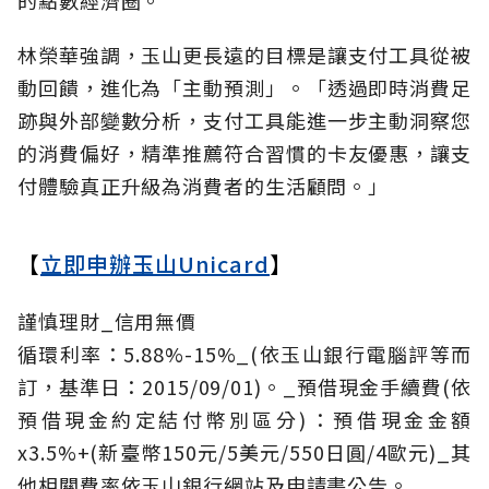
林榮華強調，玉山更長遠的目標是讓支付工具從被
動回饋，進化為「主動預測」。「透過即時消費足
跡與外部變數分析，支付工具能進一步主動洞察您
的消費偏好，精準推薦符合習慣的卡友優惠，讓支
付體驗真正升級為消費者的生活顧問。」
【
立即申辦玉山Unicard
】
謹慎理財_信用無價
循環利率：5.88%-15%_(依玉山銀行電腦評等而
訂，基準日：2015/09/01)。_預借現金手續費(依
預借現金約定結付幣別區分)：預借現金金額
x3.5%+(新臺幣150元/5美元/550日圓/4歐元)_其
他相關費率依玉山銀行網站及申請書公告。