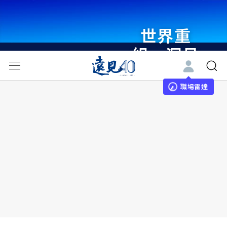
世界重
組・洞見
未來 與
世界領袖
職場雷達
同行