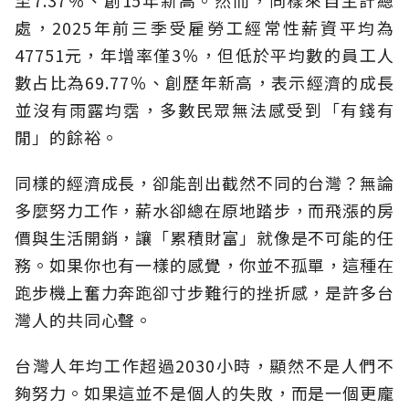
至7.37％、創15年新高。然而，同樣來自主計總
處，2025年前三季受雇勞工經常性薪資平均為
47751元，年增率僅3％，但低於平均數的員工人
數占比為69.77％、創歷年新高，表示經濟的成長
並沒有雨露均霑，多數民眾無法感受到「有錢有
閒」的餘裕。
同樣的經濟成長，卻能剖出截然不同的台灣？無論
多麼努力工作，薪水卻總在原地踏步，而飛漲的房
價與生活開銷，讓「累積財富」就像是不可能的任
務。如果你也有一樣的感覺，你並不孤單，這種在
跑步機上奮力奔跑卻寸步難行的挫折感，是許多台
灣人的共同心聲。
台灣人年均工作超過2030小時，顯然不是人們不
夠努力。如果這並不是個人的失敗，而是一個更龐