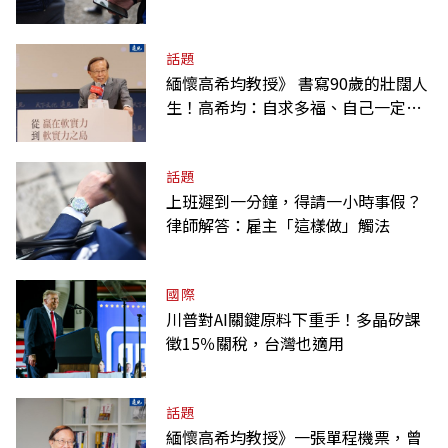
話題
緬懷高希均教授》 書寫90歲的壯闊人
生！高希均：自求多福、自己一定要
爭氣
話題
上班遲到一分鐘，得請一小時事假？
律師解答：雇主「這樣做」觸法
國際
川普對AI關鍵原料下重手！多晶矽課
徵15％關稅，台灣也適用
話題
緬懷高希均教授》一張單程機票，曾