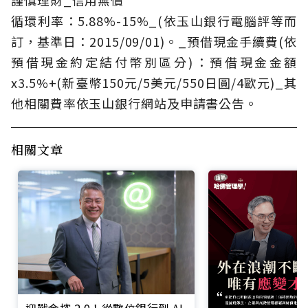
謹慎理財_信用無價
循環利率：5.88%-15%_(依玉山銀行電腦評等而
訂，基準日：2015/09/01)。_預借現金手續費(依
預借現金約定結付幣別區分)：預借現金金額
x3.5%+(新臺幣150元/5美元/550日圓/4歐元)_其
他相關費率依玉山銀行網站及申請書公告。
相關文章