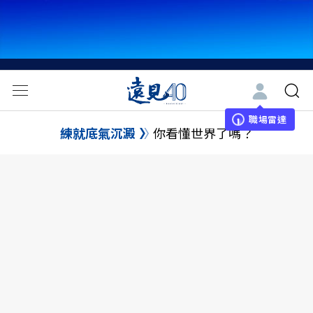
職場雷達
練就底氣沉澱
你看懂世界了嗎？