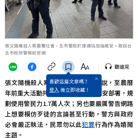
張文隨機殺人案震驚社會，北市警局於捷運站加強維安。取自台
北市政府警察局官網
聽遠見
喜歡這篇文章嗎 ?
張文隨機殺人案震驚社會，內政部說，至農曆
登入
後立即收藏 !
年前重大活動共137場，都會加強維安部署，規
劃使用警民力1.7萬人次；另也要嚴厲警告網路
上想要模仿歹徒的言論甚至行動，警方與政府
必會嚴正執法，民眾勿以此
犯罪
行為作為嬉鬧
主題。