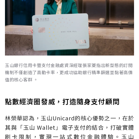
玉山銀行信用卡暨支付金融處資深經理張家菱指出新型態的訂閱
機制不僅創造了高動卡率，更成功協助銀行精準篩選並黏著高價
值的核心客群 。
點數經濟圈發威，打造隨身支付顧問
林榮華認為，玉山Unicard的核心優勢之一，在於
其與「玉山 Wallet」電子支付的結合，打破實體
刷卡限制，實現一站式數位金融體驗。玉山