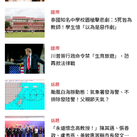
國際
泰國知名中學校園槍擊悲劇：5死皆為
教師！學生憶「以為是惡作劇」
國際
川普簽行政命令禁「生育旅遊」，恐
再掀法律戰
話題
颱風白海豚動態：氣象署發海警、不
排除發陸警！父親節天氣？
話題
「永遠懷念高教授！」陳其邁、張善
政、盧秀燕、黃敏惠等縣市長發文弔