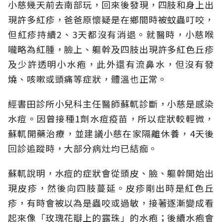
小慈幾天前去南部玩，回來後發現，四肢和身上出
現許多紅疹，爸爸原懷疑是在鄉間時被蚊蟲叮咬，
但紅疹持續2、3天都沒有消退。就醫時，小慈喉
嚨略為紅腫，臉上、軀幹及四肢出現許多紅色丘疹
及少許透明小水疱，此外還有流鼻水，但沒有發
燒、咳嗽或頭痛等症狀，體溫也正常。
經書田診所小兒科主任醫師蘇軏診斷，小慈是感染
水痘。因曾接種1劑水痘疫苗，所以症狀較輕微，
蘇軏開藥治療，並建議小慈在家隔離休養，4天後
回診追蹤時，大部分病灶均已結痂。
蘇軏說明，水痘的症狀會從頭皮、臉、軀幹開始出
現皮疹，然後向四肢蔓延。皮疹剛出時是紅色丘
疹，有時會被以為是蟲咬或過敏，接著逐漸變成看
起來像「玫瑰花瓣上的露珠」的水疱；後續水疱會