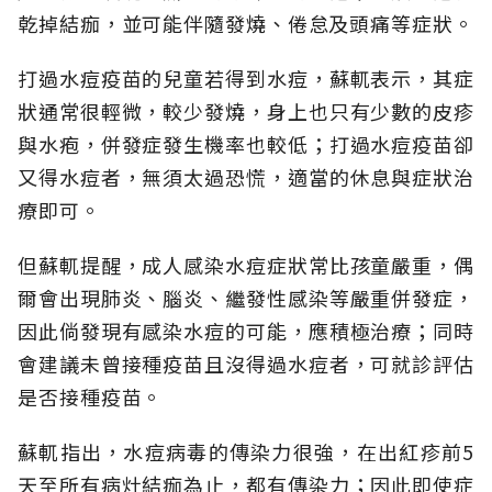
乾掉結痂，並可能伴隨發燒、倦怠及頭痛等症狀。
打過水痘疫苗的兒童若得到水痘，蘇軏表示，其症
狀通常很輕微，較少發燒，身上也只有少數的皮疹
與水疱，併發症發生機率也較低；打過水痘疫苗卻
又得水痘者，無須太過恐慌，適當的休息與症狀治
療即可。
但蘇軏提醒，成人感染水痘症狀常比孩童嚴重，偶
爾會出現肺炎、腦炎、繼發性感染等嚴重併發症，
因此倘發現有感染水痘的可能，應積極治療；同時
會建議未曾接種疫苗且沒得過水痘者，可就診評估
是否接種疫苗。
蘇軏指出，水痘病毒的傳染力很強，在出紅疹前5
天至所有病灶結痂為止，都有傳染力；因此即使症