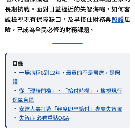
長期抗戰。面對日益逼近的失智海嘯，如何客
觀檢視現有保障缺口，及早接住財務與
照護
風
險，已成為全民必修的財務課題。
目錄
•
一場病程8到12年，最貴的不是醫療，是照
護
•
從「理賠門檻」、「給付時機」，檢視現行
保單盲區
•
安達人壽打造「輕度即早給付」專屬失智險
•
失智症 必看重點Q&A