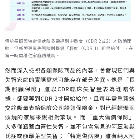
傳統長照與特定傷病險多需達到中重度（CDR 2或3）才啟動理
賠，但新型專屬失智險則提倡「輕度（CDR 1）即早給付」，在
第一時間穩住家庭防護網。
然而深入檢視各類保險商品的內容，會發現它們與
失智家庭的實際需求可能存在部分差異。像是「長
期照顧保險」雖以CDR臨床失智量表為理賠依
據，卻要等到CDR 2才開始給付，且每年需重新送
交診斷量表給保險公司請領保險金，對已經蠟燭兩
頭燒的家屬來說相對繁瑣。
而「重大傷病保險」
大多僅涵蓋血管性失智，並不包含常見的阿茲海默
氏症或額顳葉型失智；「特定傷病險」雖有納入阿