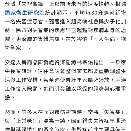
台灣「失智警鐘」正以前所未有的速度快轉。根據
國家衛生研究院
統計顯示，平均每30分鐘就新增
一名失智症患者。隨著進入超高齡社會與少子化加
劇，民眾對失智症的焦慮早已超越對疾病本身的恐
懼，更深層的集體焦慮，在於害怕「一人生病，拖
垮全家」。
安達人壽商品研發處資深副總林宗佑指出，一旦家
中長輩確診，往往意味著整個家庭都要重新調整生
活與工作安排，甚至迫使青壯年家屬必須放下手邊
工作投入照顧，進而引發難以承受的經濟與心理重
擔。
然而，許多人在面對疾病初期時，常將「失智症」
與「正常老化」混為一談，因而錯失失智症早期治
療與延緩退化的黃金時機。失智症前兆主要具備三