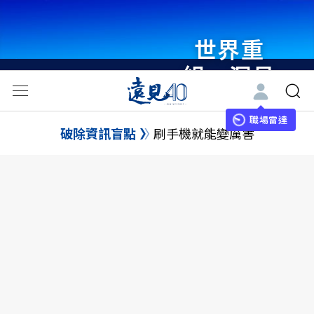
世界重
組・洞見
未來 與
世界領袖
職場雷達
破除資訊盲點
刷手機就能變厲害
同行