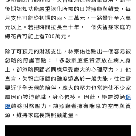
後期認知功能嚴重退化所需的日常照顧與雜費，每
月支出可能從初期的兩、三萬元，一路攀升至六萬
元以上。若把時間拉長至十年，一個失智症家庭的
總花費可能上看700萬元。
除了可預見的財務支出，林宗佑也點出一個容易被
忽略的照護盲點：「多數家庭把資源放在病人身
上，卻忽略照顧者同樣承受龐大的心理壓力。」他
直言，失智症照顧的難度遠高於一般失能，往往需
要近乎全天候的陪伴，龐大的壓力也常迫使不少家
屬因而被迫離職，身心俱疲。
因此，極需透過
保
險
轉嫁財務壓力，讓照顧者擁有喘息的空間與資
源，維持家庭長期照顧能量。