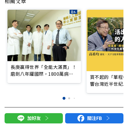
相關文章
長庚贏得世界「全能大滿貫」！
磨劍八年躍國際，1800萬病歷
買不起的「單程機
養出醫療AI
響台灣近半世紀思
加好友
關注FB