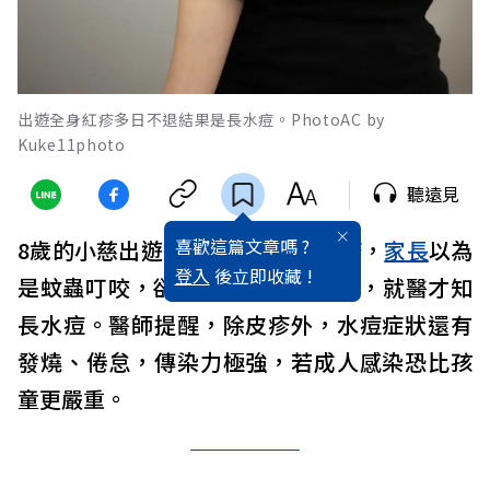
出遊全身紅疹多日不退結果是長水痘。PhotoAC by
Kuke11photo
聽遠見
喜歡這篇文章嗎 ?
8歲的小慈出遊後身上出現許多紅疹，
家長
以為
登入
後立即收藏 !
是蚊蟲叮咬，卻持續2、3天未消退，就醫才知
長水痘。醫師提醒，除皮疹外，水痘症狀還有
發燒、倦怠，傳染力極強，若成人感染恐比孩
童更嚴重。