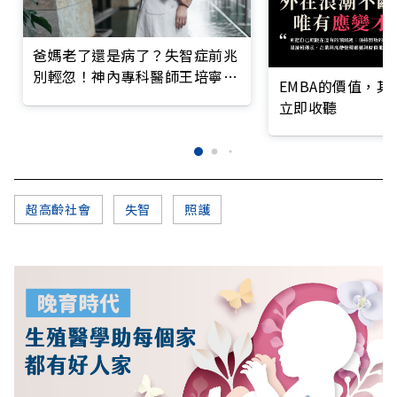
爸媽老了還是病了？失智症前兆
別輕忽！神內專科醫師王培寧呼
EMBA的價值，
籲把握大腦黃金期
立即收聽
超高齡社會
失智
照護