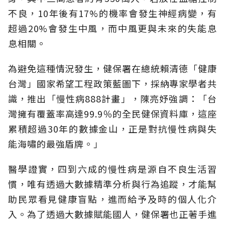
不良，10年後有17%的機率會發生神經病變，有
超過20%會發生中風，而中風更與未來的失能息
息相關。
為避免這種情況發生，健保署在總統賴清德「健康
台灣」國家希望工程政策藍圖下，採納專家學者共
識，推出「慢性病888計畫」，陳亮妤強調：「台
灣擁有覆蓋率高達99.9％的全民健保資料庫，這座
累積超過30年的數據金山，正是對抗慢性病與失
能海嘯的最強盾牌。」
醫學證實，四到六成的慢性病是源自不良生活習
慣，唯有透過大數據精準分析與行為追蹤，才能幫
助民眾看見健康盲點，進而給予及時的個人化介
入。為了透過大數據賦能國人，健保署也正著手進