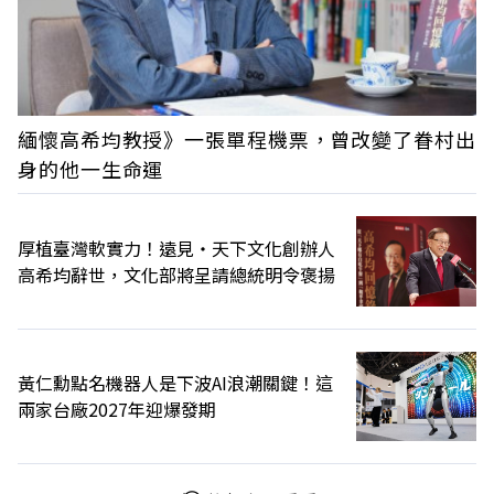
緬懷高希均教授》一張單程機票，曾改變了眷村出
身的他一生命運
厚植臺灣軟實力！遠見‧天下文化創辦人
高希均辭世，文化部將呈請總統明令褒揚
黃仁勳點名機器人是下波AI浪潮關鍵！這
兩家台廠2027年迎爆發期