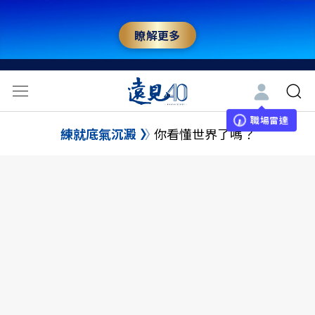
瞭解更多
職場雷達
練就底氣沉澱
你看懂世界了嗎？