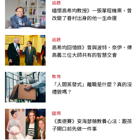
話題
緬懷高希均教授》一張單程機票，曾
改變了眷村出身的他一生命運
話題
高希均回憶錄》曾與波特、奈伊、傅
高義三位大師共有的智慧交會
教育
「人間蒸發式」離職是什麼？真的沒
禮貌嗎？
國際
《奧德賽》安海瑟薇教養心法：跟孩
子開口前先做一件事