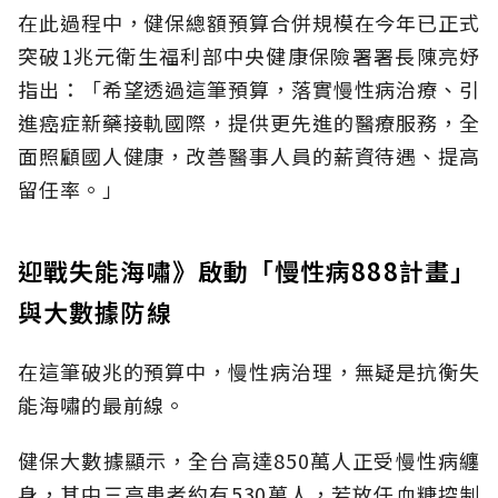
在此過程中，健保總額預算合併規模在今年已正式
突破1兆元衛生福利部中央健康保險署署長陳亮妤
指出：「希望透過這筆預算，落實慢性病治療、引
進癌症新藥接軌國際，提供更先進的醫療服務，全
面照顧國人健康，改善醫事人員的薪資待遇、提高
留任率。」
迎戰失能海嘯》啟動「慢性病888計畫」
與大數據防線
在這筆破兆的預算中，慢性病治理，無疑是抗衡失
能海嘯的最前線。
健保大數據顯示，全台高達850萬人正受慢性病纏
身，其中三高患者約有530萬人，若放任血糖控制