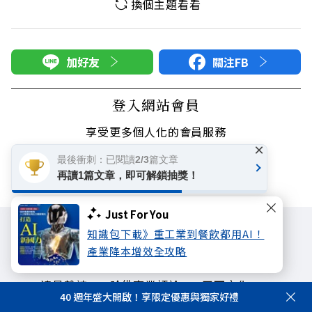
換個主題看看
加好友
關注FB
登入網站會員
享受更多個人化的會員服務
×
最後衝刺：已閱讀2/3篇文章
快速註冊
會員登入
再讀1篇文章，即可解鎖抽獎！
Just For You
知識包下載》重工業到餐飲都用AI！
產業降本增效全攻略
遠見雜誌
哈佛商業評論
天下文化
40 週年盛大開啟！享限定優惠與獨家好禮
未來親子學習平台
50+
領導影響力學院