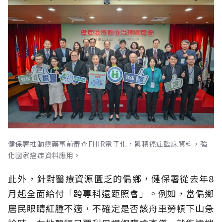
健保署推動癌藥事前審查FHIR電子化，累積癌症臨床資料，強
化國家癌症資料應用。
此外，針對醫療資源匱乏的偏鄉，健保署從去年8
月起全面給付「跨專科遠距照會」。例如，當偏鄉
居民眼睛紅腫不適，不確定是否該舟車勞頓下山急