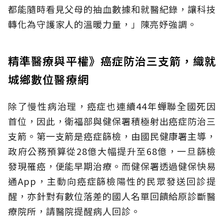
都能隨時看見父母的抽血數據和就醫紀錄，讓科技
轉化為守護家人的溫暖力量，」陳亮妤強調。
精準醫療與平權》癌症防治三支箭，織就
城鄉數位醫療網
除了慢性病治理，癌症也連續44年蟬聯全國死因
首位，因此，衛福部與健保署積極射出癌症防治三
支箭。第一支箭是癌症篩檢，由國民健康署主導，
政府公務預算從28億大幅提升至68億，一旦篩檢
發現罹癌，便能早期治療。而健保署透過健保快易
通App，主動向癌症篩檢陽性的民眾發送回診提
醒，亦針對有數位落差的國人名單回饋給原診斷醫
療院所，請醫院提醒病人回診。