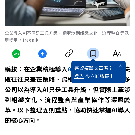
企業導入AI不僅是工具升級，還牽涉到組織文化、流程整合等深
層變革。freepik
喜歡這篇文章嗎 ?
編按：在企業積極導入
AI
的浪潮中，
成功
與失
登入
後立即收藏 !
敗往往只差在策略、流程與
心態
的微調。許多
公司以為導入AI只是工具升級，但實際上牽涉
到組織文化、流程整合與產業協作等深層變
革。以下整理五則重點，協助快速掌握AI導入
的核心方向。