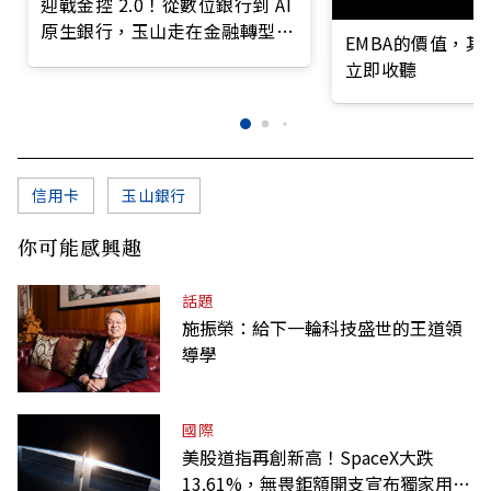
迎戰金控 2.0！從數位銀行到 AI
原生銀行，玉山走在金融轉型最
EMBA的價值，
前線
立即收聽
信用卡
玉山銀行
你可能感興趣
話題
施振榮：給下一輪科技盛世的王道領
導學
國際
美股道指再創新高！SpaceX大跌
13.61%，無畏鉅額開支宣布獨家用輝