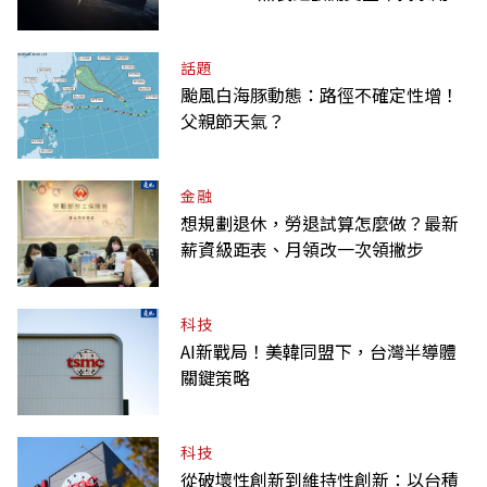
達
話題
颱風白海豚動態：路徑不確定性增！
父親節天氣？
金融
想規劃退休，勞退試算怎麼做？最新
薪資級距表、月領改一次領撇步
科技
AI新戰局！美韓同盟下，台灣半導體
關鍵策略
科技
從破壞性創新到維持性創新：以台積