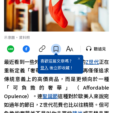
示意圖。資料照
聽遠見
喜歡這篇文章嗎 ?
最近看到一些外電報導指出，歐美的
Z世代
正在
登入
後立即收藏 !
重新定義「奢華」的概念。他們不再僅僅追求
傳統意義上的高價商品，而是更傾向於一種
「可負擔的奢華」（Affordable
Opulence）。連
聖誕節
這種對於歐美人來說宛
如過年的節日，Z世代花費也比以往精簡。但可