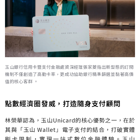
玉山銀行信用卡暨支付金融處資深經理張家菱指出新型態的訂閱
機制不僅創造了高動卡率，更成功協助銀行精準篩選並黏著高價
值的核心客群 。
點數經濟圈發威，打造隨身支付顧問
林榮華認為，玉山Unicard的核心優勢之一，在於
其與「玉山 Wallet」電子支付的結合，打破實體
刷卡限制，實現一站式數位金融體驗。玉山