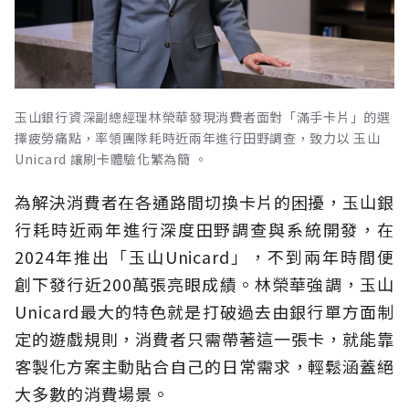
玉山銀行資深副總經理林榮華發現消費者面對「滿手卡片」的選
擇疲勞痛點，率領團隊耗時近兩年進行田野調查，致力以 玉山
Unicard 讓刷卡體驗化繁為簡 。
為解決消費者在各通路間切換卡片的困擾，玉山銀
行耗時近兩年進行深度田野調查與系統開發，在
2024年推出「玉山Unicard」，不到兩年時間便
創下發行近200萬張亮眼成績。林榮華強調，玉山
Unicard最大的特色就是打破過去由銀行單方面制
定的遊戲規則，消費者只需帶著這一張卡，就能靠
客製化方案主動貼合自己的日常需求，輕鬆涵蓋絕
大多數的消費場景。