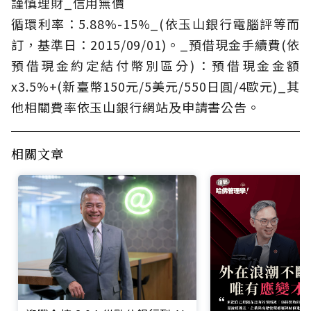
謹慎理財_信用無價
循環利率：5.88%-15%_(依玉山銀行電腦評等而
訂，基準日：2015/09/01)。_預借現金手續費(依
預借現金約定結付幣別區分)：預借現金金額
x3.5%+(新臺幣150元/5美元/550日圓/4歐元)_其
他相關費率依玉山銀行網站及申請書公告。
相關文章