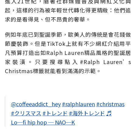
進入21世紀，隨著社群媒體普及與網紅文化興
起，這樣的行為被年輕世代轉化得更精緻：他們追
求的是看得見、但不昂貴的奢華。
例如年底已到聖誕季節，歐美人的傳統是會花錢做
節慶裝飾。但是TikTok上就有不少網紅介紹用平
凡預算打造出如Ralph Lauren精品風格的聖誕居
家裝潢。只要搜尋點入#Ralph Lauren’s
Christmas標籤就能看到滿滿的示範。
@coffeeaddict_hey
#ralphlauren
#christmas
#クリスマス
#トレンド
#海外トレンド
♬
Lo─fi hip hop ─ NAO─K