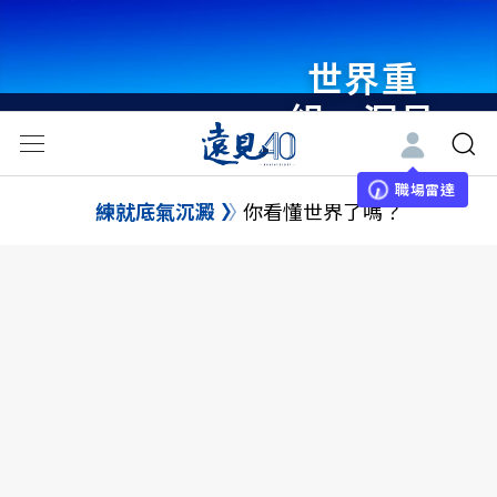
世界重
組・洞見
未來 與
世界領袖
職場雷達
練就底氣沉澱
你看懂世界了嗎？
同行