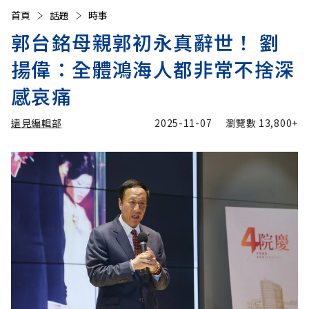
首頁
話題
時事
郭台銘母親郭初永真辭世！ 劉
揚偉：全體鴻海人都非常不捨深
感哀痛
遠見編輯部
2025-11-07
瀏覽數
13,800+