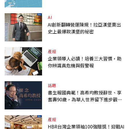
AI
AI創新翻轉營運陳規！拉亞漢堡賣出
史上最爆款漢堡的祕密
產經
企業領導人必讀！培養三大習慣，助
你辨識真危機與假警報
話題
書生報國典範！高希均教授辭世、享
耆壽90歲，為華人世界留下進步觀念
的精神遺產
產經
HBR台灣企業領袖100強贈獎！迎戰AI