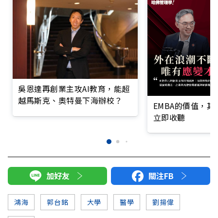
吳恩達再創業主攻AI教育，能超
越馬斯克、奧特曼下海辦校？
EMBA的價值，
立即收聽
加好友
關注FB
鴻海
郭台銘
大學
醫學
劉揚偉