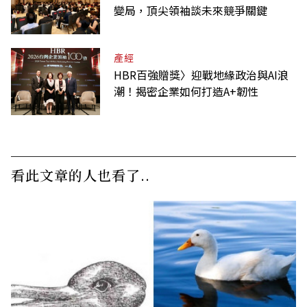
變局，頂尖領袖談未來競爭關鍵
產經
HBR百強贈獎〉迎戰地緣政治與AI浪
潮！揭密企業如何打造A+韌性
看此文章的人也看了..