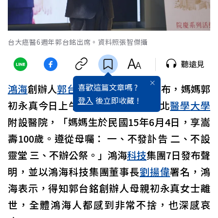
台大癌醫6週年郭台銘出席。資料照張智傑攝
聽遠見
喜歡這篇文章嗎 ?
鴻海
創辦人
郭台銘
6日在臉書哀痛宣布，媽媽郭
登入
後立即收藏 !
初永真今日上午八點安詳辭世於台北
醫學
大學
附設醫院，「媽媽生於民國15年6月4日，享嵩
壽100歲。遵從母囑： 一、不發訃告 二、不設
靈堂 三、不辦公祭。」鴻海
科技
集團7日發布聲
明，並以鴻海科技集團董事長
劉揚偉
署名，鴻
海表示，得知郭台銘創辦人母親初永真女士離
世，全體鴻海人都感到非常不捨，也深感哀