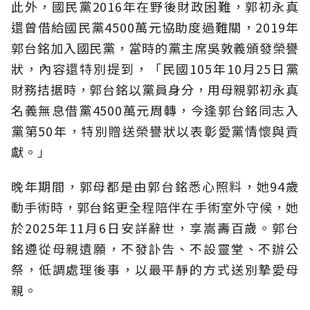
此外，國民黨2016年在野後財政困難，郭初永真
還曾借給國民黨4500萬元協助度過難關，2019年
郭台銘加入國民黨，當時的黨主席吳敦義頒發榮譽
狀，內容還特別提到，「民國105年10月25日黨
財務拮据時，郭台銘以黨員身分，用母親郭初永真
名義無息借黨4500萬元周轉，今逢郭台銘同志入
黨第50年，特別贈送榮譽狀以表彰愛黨情懷與貢
獻。」
晚年期間，郭母都是由郭台銘悉心照料，她94歲
動手術時，郭台銘更全程陪伴在手術室外守候，她
於2025年11月6日安詳辭世，享嵩壽百歲。郭台
銘遵從母親遺願，不發訃告、不設靈堂、不辦公
祭，低調處理後事，以最平靜的方式送別摯愛母
親。