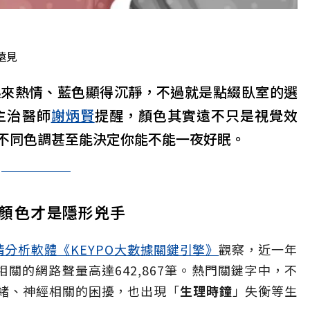
遠見
起來熱情、藍色顯得沉靜，不過就是點綴臥室的選
主治醫師
謝炳賢
提醒，顏色其實遠不只是視覺效
不同色調甚至能決定你能不能一夜好眠。
顏色才是隱形兇手
情分析軟體《KEYPO大數據關鍵引擎》
觀察，近一年
「失眠」相關的網路聲量高達642,867筆。熱門關鍵字中，不
緒、神經相關的困擾，也出現「
生理時鐘
」失衡等生