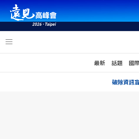
文
最新
最新
話題
國
雜誌目錄
活動
話題
AI
破除資訊
學堂
專題報導
科技
教育
遠見ON AIR
影音
合作