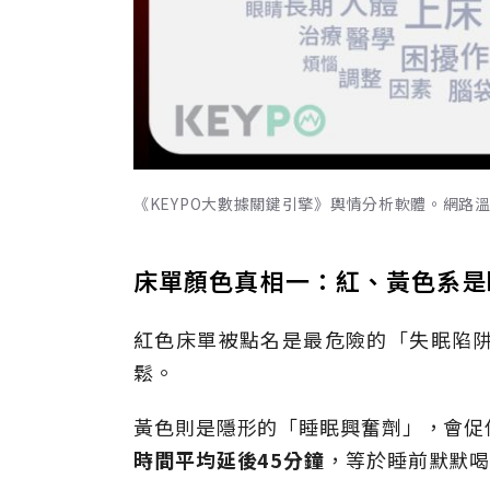
《KEYPO大數據關鍵引擎》輿情分析軟體。網路
床單顏色真相一：紅、黃色系是
紅色床單被點名是最危險的「失眠陷
鬆。
黃色則是隱形的「睡眠興奮劑」，會促
時間平均延後45分鐘
，等於睡前默默