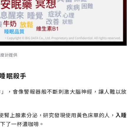
溫度計提供
睡眠殺手
阱」，會像警報器般不斷刺激大腦神經，讓人難以放
使腎上腺素分泌，研究發現使用黃色床單的人，
入睡
喝下了一杯濃咖啡。