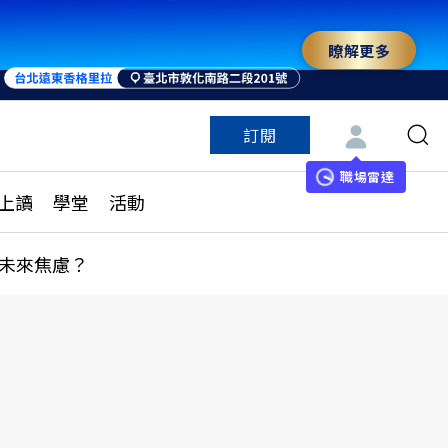
瞭解更多
訂閱
特色頻道
訂閱
見線上讀
ESG遠見
職場雷達
上讀
學堂
活動
多訂閱方案
城市學
刊購買
健康遠見
未來焦慮？
子報訂閱
華人精英論壇
享知識包
領導影響力學院