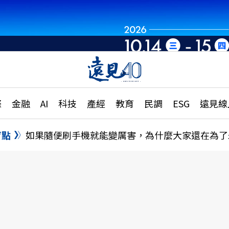
章
特輯
文章
大學升學、職涯攻略
遠
際
金融
AI
科技
產經
教育
民調
ESG
遠見線
國際
更
縣市施政調查全解析
金融
單
民調
盲點
如果隨便刷手機就能變厲害，為什麼大家還在為了
產經
電
好享生活
獨
專欄