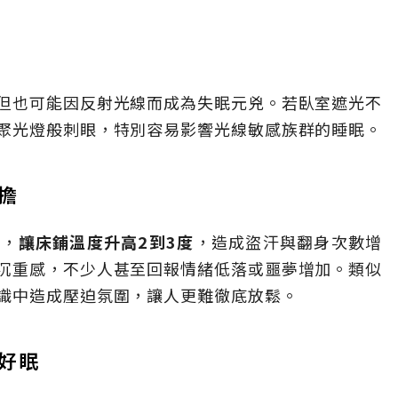
但也可能因反射光線而成為失眠元兇。若臥室遮光不
聚光燈般刺眼，特別容易影響光線敏感族群的睡眠。
擔
量，
讓床鋪溫度升高2到3度
，造成盜汗與翻身次數增
沉重感，不少人甚至回報情緒低落或噩夢增加。類似
識中造成壓迫氛圍，讓人更難徹底放鬆。
好眠