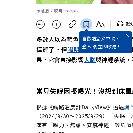
示意圖。取自Freepik
聽
喜歡這篇文章嗎 ?
多數人以為顏色只是裝飾，紅色看
登入
後立即收藏 !
擇罷了。但
陽明
交大附醫神經外科
果，它會直接影響
大腦
與神經系統，
常見失眠困擾曝光！沒想到床單
根據《網路溫度計DailyView》透過
輿
（2024/9/30～2025/9/29）
僅有「
壓力、焦慮、交感神經
」等與情