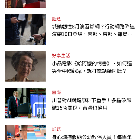
明令褒揚
話題
城鎮韌性8月演習斷網？行動網路降速
演練10日登場，南部、東部、離島為
何不用？
好享生活
小品電影《給阿嬤的情書》，如何逼
哭全中國觀眾，想打電話給阿嬤？
國際
川普對AI關鍵原料下重手！多晶矽課
徵15％關稅，台灣也適用
話題
身心調適假納公幼教保人員！每學年