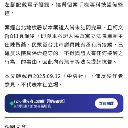
左腳配戴電子腳鐶、攜帶個案手機等科技設備監
控。
案經台北地檢署以本案證人尚未詰問完畢，且柯文
哲8日具保後，即與本案證人民眾黨立法院黨團主
任陳智菡、民眾黨台北市議員陳宥丞有所接觸，已
違反法院具保命遵守的「不得與證人有任何接觸之
行為」的事由，因此向台灣高等法院提起抗告。
本文轉載自2025.09.12「中央社」，僅反映作者
意見，不代表本社立場。
72%
領先者已開啟【職場雷達】
立即開啟
立即開通！解鎖專屬服務
相關文章