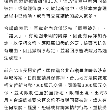
檢察官起訴被告雖僅11人，但於偵查中所列同案
被告，或曾經傳喚、列於起訴書中，或於本案審理
過程中已傳喚，或尚待交互詰問的證人繁多。
合議庭表示，原裁定內容僅泛指「同案被告」、
「證人」，有範圍未明的疑慮，因此有再詳加界
定，以便柯文哲、應曉薇知悉的必要；檢察官抗告
有理由，因此撤銷原裁定，並發回原審法院另為適
法處理。
前台北市長柯文哲、國民黨台北市議員應曉薇涉京
華城等案，日前聲請具保停押，台北地方法院裁定
柯文哲新台幣7000萬元交保，應曉薇3000萬元交
保，並均限制住居於居所地，限制出境、出海8
月。合議庭並要求柯文哲不得與同案被告、證人有
任何接觸、騷擾、恐嚇或探詢案情的行為，並接受