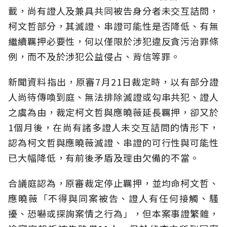
載，尚有證人及兼具共同被告身分者未交互詰問，
柯文哲部分，其滅證、串證可能性是否降低、有無
繼續羈押必要性，何以僅限於涉犯違反貪污治罪條
例，而不及於涉犯公益侵占、背信等罪。
新聞資料指出，原審7月21日裁定時，以有部分證
人尚待傳喚到庭、無法排除滅證或勾串共犯、證人
之虞為由，裁定柯文哲與應曉薇延長羈押，卻又於
1個月後，在尚有諸多證人未交互詰問的情形下，
認為柯文哲與應曉薇滅證、串證的可行性與可能性
已大幅降低，有前後矛盾及理由欠備的不當。
合議庭認為，原審裁定停止羈押，並均命柯文哲、
應曉薇「不得與同案被告、證人有任何接觸、騷
擾、恐嚇或探詢案情之行為」，但本案事證繁雜，