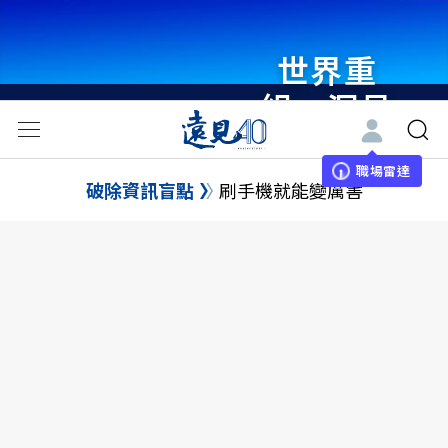
世界重
組・洞見
未來 與
世界領袖
職場雷達
破除資訊盲點
刷手機就能變厲害
同行