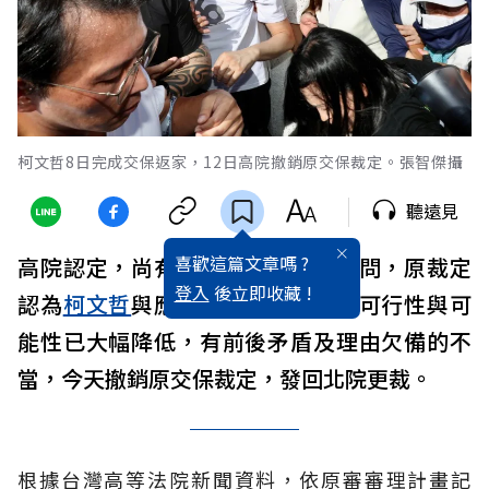
柯文哲8日完成交保返家，12日高院撤銷原交保裁定。張智傑攝
聽遠見
喜歡這篇文章嗎 ?
高院認定，尚有諸多證人未交互詰問，原裁定
登入
後立即收藏 !
認為
柯文哲
與應曉薇滅證、串證的可行性與可
能性已大幅降低，有前後矛盾及理由欠備的不
當，今天撤銷原交保裁定，發回北院更裁。
根據台灣高等法院新聞資料，依原審審理計畫記