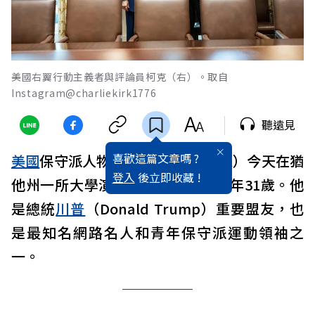
美國右翼行動主義者與評論員柯克（右）。取自
Instagram@charliekirk1776
聽遠見
喜歡這篇文章嗎 ?
美國
保守派人物柯克（Charlie Kirk）今天在猶
登入
後立即收藏 !
他州一所大學演講遭槍擊身亡，享年31歲。他
是總統
川普
（Donald Trump）重要盟友，也
是最知名網路名人和青年保守派運動領袖之
一。