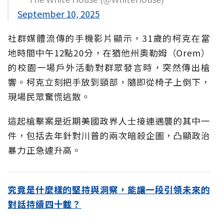
September 10, 2025
社群媒體流傳的手機影片顯示，31歲的柯克在當
地時間中午12點20分，在猶他州奧勒姆（Orem）
的校園一場戶外活動對群眾發言時，突然傳出槍
響。柯克立刻把手放到頸部，隨即從椅子上倒下，
現場民眾驚慌逃散。
這起槍擊案是近期美國政界人士接連遇襲的其中一
件，包括去年針對川普的兩次暗殺企圖，凸顯政治
暴力正急遽升高。
究竟是什麼樣的堅持與洞察，能讓一段引領未來的
對話持續四十載？