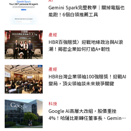
AI
Gemini Spark完整教學｜關掉電腦也
能跑！6個白領推薦工具
產經
HBR百強贈獎〉迎戰地緣政治與AI浪
潮！揭密企業如何打造A+韌性
產經
HBR台灣企業領袖100強贈獎！迎戰AI
變局，頂尖領袖談未來競爭關鍵
科技
Google AI高層大改組，股價重挫
4%！哈薩比斯轉任董事長、Gemini
大將離職