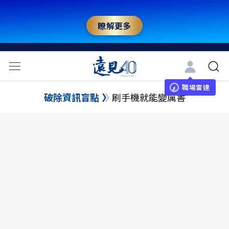
瞭解更多
職場雷達
破除資訊盲點
刷手機就能變厲害