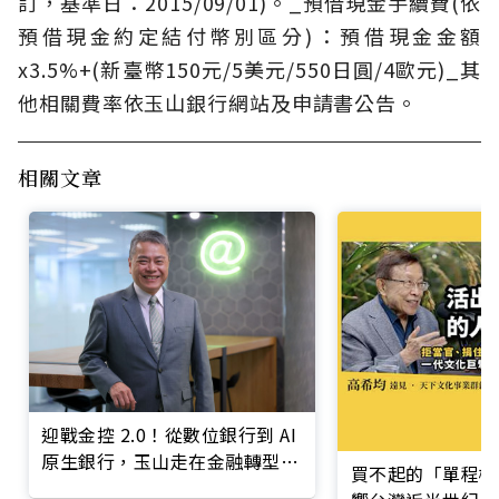
訂，基準日：2015/09/01)。_預借現金手續費(依
預借現金約定結付幣別區分)：預借現金金額
x3.5%+(新臺幣150元/5美元/550日圓/4歐元)_其
他相關費率依玉山銀行網站及申請書公告。
相關文章
迎戰金控 2.0！從數位銀行到 AI
原生銀行，玉山走在金融轉型最
買不起的「單程機
前線