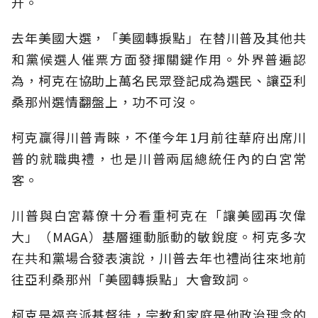
升。
去年美國大選，「美國轉捩點」在替川普及其他共
和黨候選人催票方面發揮關鍵作用。外界普遍認
為，柯克在協助上萬名民眾登記成為選民、讓亞利
桑那州選情翻盤上，功不可沒。
柯克贏得川普青睞，不僅今年1月前往華府出席川
普的就職典禮，也是川普兩屆總統任內的白宮常
客。
川普與白宮幕僚十分看重柯克在「讓美國再次偉
大」（MAGA）基層運動脈動的敏銳度。柯克多次
在共和黨場合發表演說，川普去年也禮尚往來地前
往亞利桑那州「美國轉捩點」大會致詞。
柯克是福音派基督徒，宗教和家庭是他政治理念的