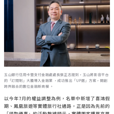
玉山銀行信用卡暨支付金融處處長張正志提到，玉山將影音平台
的「訂閱制」大膽導入金融業 ，成功推出「UP選」方案，開創
跨界融合的數位金融新商模 。
以今年7月的權益調整為例，名單中新增了喜鴻假
期、鳳凰旅遊等實體旅行社通路，正是因為先前的
「領取優惠」的活動數據顯示，實體團客購買高單