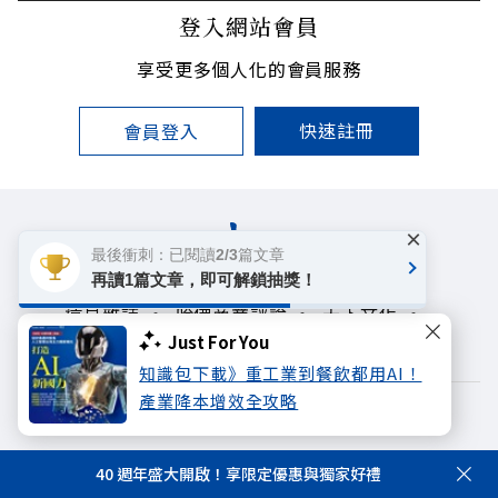
登入網站會員
享受更多個人化的會員服務
快速註冊
會員登入
×
最後衝刺：已閱讀2/3篇文章
再讀1篇文章，即可解鎖抽獎！
遠見雜誌
哈佛商業評論
天下文化
Just For You
未來親子學習平台
50+
領導影響力學院
知識包下載》重工業到餐飲都用AI！
產業降本增效全攻略
著作權聲明
隱私權政策
Copyright© 1999~2026
40 週年盛大開啟！享限定優惠與獨家好禮
遠見天下文化出版股份有限公司. All rights reserved.