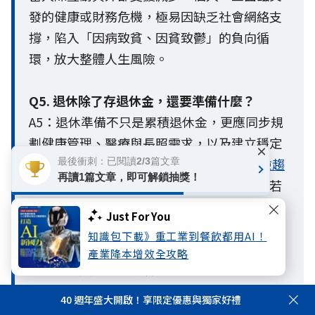
發的健康或財務危機，極易因缺乏社會網絡支
撐，陷入「因病致貧、因貧致鬱」的負向循
環，放大整體人生風險。
Q5. 退休除了存退休金，還要準備什麼？
A5：退休準備不只是累積退休金，更應同步規
劃健康管理、醫療與長照需求，以及建立穩定
×
的社會支持網絡。國泰人壽《
2026人生風險趨
最後衝刺：已閱讀2/3篇文章
再讀1篇文章，即可解鎖抽獎！
勢調查報告
》指出，當面臨孤獨或孤立時，若
缺乏完善的準備與支持系統，身體、心理與財
Just For You
務風險都可能被放大。因此，退休準備應從財
知識包下載》重工業到餐飲都用AI！
務、健康與社會連結三個面向及早布局，提升
產業降本增效全攻略
面對未來人生風險的韌性。
40 週年盛大開啟！享限定優惠與獨家好禮
Q6. 孤獨真的會影響健康嗎？