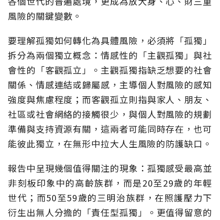
各個世代的普遍處境，更成為放大身、心、財三重
風險的關鍵變數。
要理解孤獨如何轉化為具體風險，必須將「孤獨」
拆分為兩個獨立概念：情感性的「主觀孤獨」與社
會性的「客觀孤立」。主觀孤獨指缺乏想要的社會
關係、情感連結或歸屬感，主導個人對風險的感知
強度與焦慮程度；而客觀孤立則指與家人、朋友、
社區或社會網絡的接觸很少，與個人對風險的規劃
準備與支持資源有關，這兩者可能同時存在，也可
能彼此獨立，在無形中拉大人生風險的防護缺口。
報告中呈現幾個值得關注的現象：孤獨感受最高並
非刻板印象中的高齡族群，而是20至29歲的年輕
世代；而50至59歲的三明治族群，在照護壓力下
衍生出無人分擔的「責任型孤獨」。更值得留意的