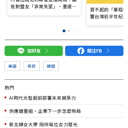
批對盟友「非常失望」、重提收
買不起的「單程機
購格陵蘭
響台灣近半世紀思
加好友
關注FB
美國
移民
韓國
熱門
AI時代元智超前部署未來競爭力
供應鏈重組，企業下一步怎麼佈局
新北婦女大學 陪伴每位女力發光