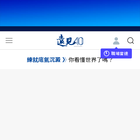
職場雷達
練就底氣沉澱
你看懂世界了嗎？