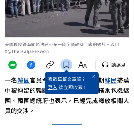
美國移民暨海關執法局公布一段突襲韓國工廠的短片。取自
X@therealjakekwon
聽遠見
喜歡這篇文章嗎 ?
一名
韓國
官員今天表示，在
美國
近期
移民
掃蕩
登入
後立即收藏 !
中被拘留的韓國人，最快可能10日搭乘包機返
國。韓國總統府也表示，已經完成釋放相關人
員的交涉。