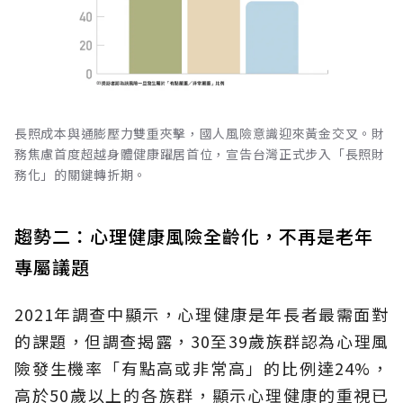
長照成本與通膨壓力雙重夾擊，國人風險意識迎來黃金交叉。財
務焦慮首度超越身體健康躍居首位，宣告台灣正式步入「長照財
務化」的關鍵轉折期。
趨勢二：心理健康風險全齡化，不再是老年
專屬議題
2021年調查中顯示，心理健康是年長者最需面對
的課題，但調查揭露，30至39歲族群認為心理風
險發生機率「有點高或非常高」的比例達24%，
高於50歲以上的各族群，顯示心理健康的重視已