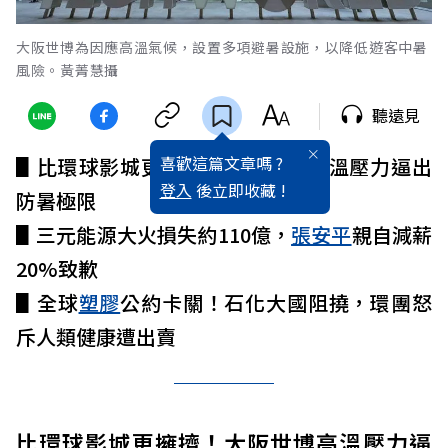
大阪世博為因應高溫氣候，設置多項避暑設施，以降低遊客中暑
風險。黃菁慧攝
聽遠見
喜歡這篇文章嗎 ?
▋比環球影城更擁擠！
大阪世博
高溫壓力逼出
登入
後立即收藏 !
防暑極限
▋三元能源大火損失約110億，
張安平
親自減薪
20%致歉
▋全球
塑膠
公約卡關！石化大國阻撓，環團怒
斥人類健康遭出賣
比環球影城更擁擠！大阪世博高溫壓力逼