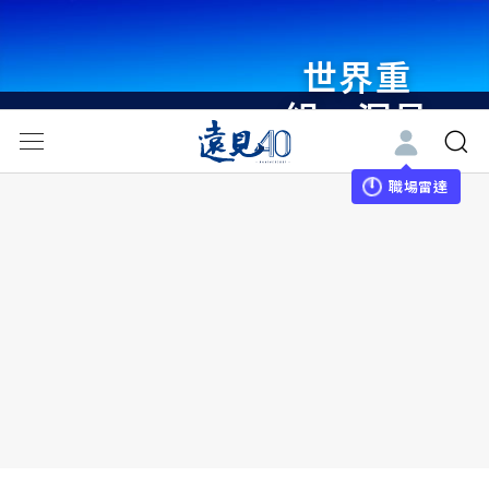
世界重
組・洞見
未來 與
世界領袖
職場雷達
同行