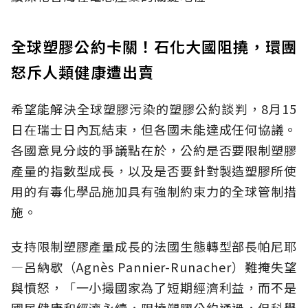
全球塑膠公約卡關！石化大國阻撓，環團
怒斥人類健康遭出賣
希望能解決全球塑膠污染的塑膠公約談判，8月15
日在瑞士日內瓦結束，但各國未能達成任何協議。
各國意見分歧的爭議點在於，公約是否要限制塑膠
產量的指數型成長，以及是否要針對製造塑膠所使
用的有毒化學品施加具有強制約束力的全球管制措
施。
支持限制塑膠產量成長的法國生態轉型部長帕尼耶
—呂納歇（Agnès Pannier-Runacher）難掩失望
與憤怒，「一小撮國家為了短期經濟利益，而不是
國民健康和經濟永續，阻撓塑膠公約通過，但科學