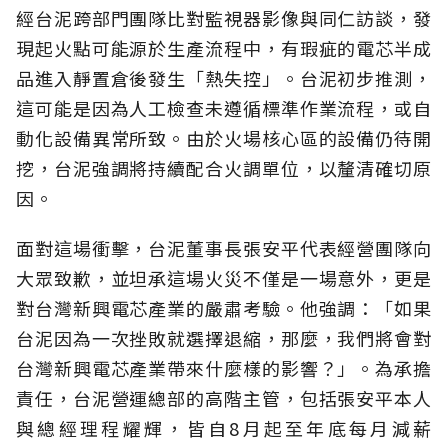
經台泥跨部門團隊比對監視器影像與同仁訪談，發
現起火點可能源於生產流程中，有瑕疵的電芯半成
品進入靜置倉後發生「熱失控」。台泥初步推測，
這可能是因為人工檢查未遵循標準作業流程，或自
動化設備異常所致。由於火場核心區的設備仍待開
挖，台泥強調將持續配合火調單位，以釐清確切原
因。
面對這場衝擊，台泥董事長張安平代表經營團隊向
大眾致歉，並坦承這場火災不僅是一場意外，更是
對台灣新興電芯產業的嚴肅考驗。他強調：「如果
台泥因為一次挫敗就選擇退縮，那麼，我們將會對
台灣新興電芯產業帶來什麼樣的影響？」。為承擔
責任，台泥營運總部的高階主管，包括張安平本人
與總經理程耀輝，皆自8月起至年底每月減薪