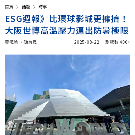
首頁
話題
時事
ESG週報》比環球影城更擁擠！
大阪世博高溫壓力逼出防暑極限
黃泓瑜
、
陳育晟
2025-08-22
瀏覽數
400+