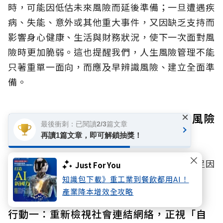
時，可能因低估未來風險而延後準備；一旦遭遇疾
病、失能、意外或其他重大事件，又因缺乏支持而
影響身心健康、生活與財務狀況，使下一次面對風
險時更加脆弱。這也提醒我們，人生風險管理不能
只著重單一面向，而應及早辨識風險、建立全面準
備。
看見風險，更要及早準備 打破人生風險
×
最後衝刺：已閱讀2/3篇文章
的連鎖反應
再讀1篇文章，即可解鎖抽獎！
面對身心財與孤獨、孤立風險，我們該如何做足因
Just For You
應？國泰人壽提出了兩大具體行動：
知識包下載》重工業到餐飲都用AI！
產業降本增效全攻略
行動一：重新檢視社會連結網絡，正視「自