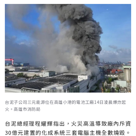
台泥子公司三元能源位在高雄小港的電池工廠14日凌晨爆炸起
火。高雄市消防局
台泥總經理程耀輝指出，火災高溫導致廠內斥資
30億元建置的化成系統三套電腦主機全數燒毀。