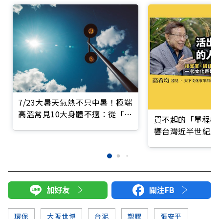
7/23大暑天氣熱不只中暑！極端
高溫常見10大身體不適：從「這
買不起的「單程機
件事」看出身體是否缺水
響台灣近半世紀思
加好友
關注FB
環保
大阪世博
台泥
塑膠
張安平