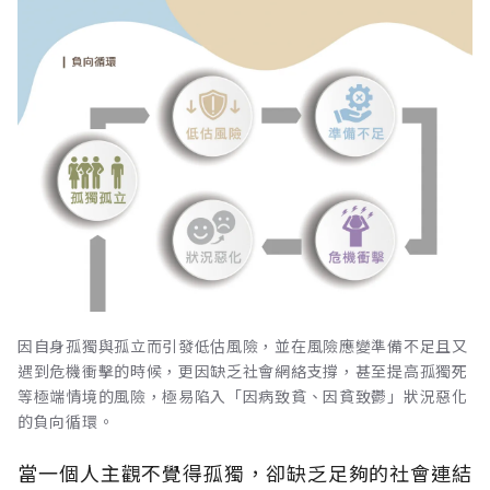
因自身孤獨與孤立而引發低估風險，並在風險應變準備不足且又
遇到危機衝擊的時候，更因缺乏社會網絡支撐，甚至提高孤獨死
等極端情境的風險，極易陷入「因病致貧、因貧致鬱」狀況惡化
的負向循環。
當一個人主觀不覺得孤獨，卻缺乏足夠的社會連結