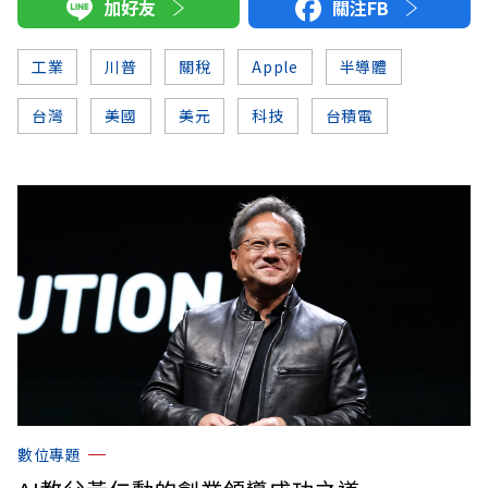
加好友
關注FB
工業
川普
關稅
Apple
半導體
台灣
美國
美元
科技
台積電
數位專題