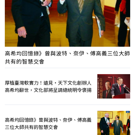
高希均回憶錄》曾與波特、奈伊、傅高義三位大師
共有的智慧交會
厚植臺灣軟實力！遠見‧天下文化創辦人
高希均辭世，文化部將呈請總統明令褒揚
高希均回憶錄》曾與波特、奈伊、傅高義
三位大師共有的智慧交會