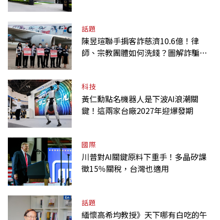
話題
陳昱瑄聯手掮客詐慈濟10.6億！律
師、宗教團體如何洗錢？圖解詐騙關
係網
科技
黃仁勳點名機器人是下波AI浪潮關
鍵！這兩家台廠2027年迎爆發期
國際
川普對AI關鍵原料下重手！多晶矽課
徵15％關稅，台灣也適用
話題
緬懷高希均教授》天下哪有白吃的午