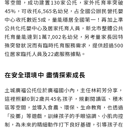
等空間，成功建置130家公托，家外托育率突破
45%，可收托6,565名幼兒，占全國公辦民營托嬰
中心收托數近5成，量能穩居全國第一！再加上準
公共化托嬰中心及居家托育人員，新北市整體公共
托育量能達到1萬7,002名幼兒，另考量家長因特
殊突發狀況而有臨時托育服務需求，提供超過500
位居家臨托人員及22處服務據點。
在安全環境中 盡情探索成長
土城廣福公托位於廣福國小內，主任林莉芳分享，
這裡照顧0到2歲共45名孩子，規劃閱讀區、積木
區等空間，並導入食農、環保、生命教育，也透過
「投擲」等遊戲，訓練孩子的手眼協調、小肌肉控
制，為未來的精細動作打下良好基礎，引導孩子在