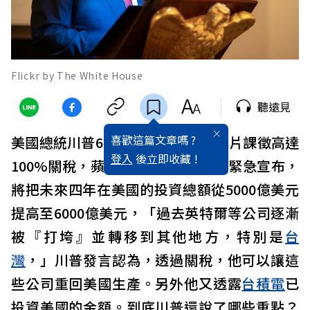
Flickr by The White House
聽遠見
喜歡這篇文章嗎 ?
美國總統川普6日宣布，將對進口晶片課徵高達
登入
後立即收藏 !
100%關稅，蘋果公司（
Apple
）還緊急宣布，
將把未來四年在美國的投資總額從5000億美元
提高至6000億美元，「過去英特爾等公司逐漸
被『打垮』並轉移到其他地方，特別是
台
灣
，」川普發言認為，透過關稅，他可以讓這
些公司重回美國生產。另外他又透露
台積電
已
投資美國的金額。到底川普還說了哪些重點？