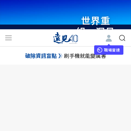
世界重
組・洞見
未來 與
世界領袖
職場雷達
破除資訊盲點
刷手機就能變厲害
同行