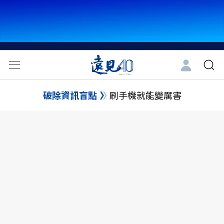
破除資訊盲點
刷手機就能變厲害