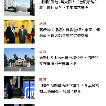
川湖股價破1萬大關！「台股最純AI
股」做什麼？下半年需求續強
話題
高希均回憶錄》曾與波特、奈伊、傅
高義三位大師共有的智慧交會
教育
最新U.S. News排行榜公布，這所私
校在電腦科學異軍突起
國際
川普對AI關鍵原料下重手！多晶矽課
徵15％關稅，台灣也適用