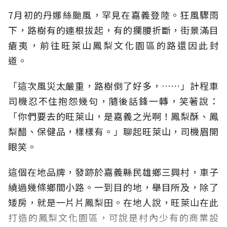
7月初的丹娜絲颱風，罕見在嘉義登陸。狂風驟雨
下，路樹有的連根拔起，有的攔腰折斷，街景滿目
瘡夷，前往旺萊山鳳梨文化園區的路還因此封
道。
「這次風災太嚴重，路樹倒了好多，……」計程車
司機忍不住抱怨幾句，隨後話鋒一轉，笑著說：
「你們要去的旺萊山，是嘉義之光啊！鳳梨酥、鳳
梨醋、保健品，樣樣有。」聊起旺萊山，司機眉開
眼笑。
這個在地品牌，發跡於嘉義縣民雄鄉三興村，車子
繞過幾條鄉間小路。一到目的地，舉目所及，除了
矮房，就是一片片鳳梨田。在地人說，旺萊山在此
打造的鳳梨文化園區，可說是村內少有的商業設