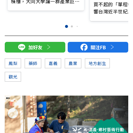
棟樓，大同大學讓一群產業巨擘
買不起的「單程機
都回母校了
響台灣近半世紀思
加好友
關注FB
鳳梨
藥師
嘉義
農業
地方創生
觀光