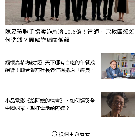
陳昱瑄聯手掮客詐慈濟10.6億！律師、宗教團體如
何洗錢？圖解詐騙關係網
緬懷高希均教授》天下哪有白吃的午餐成
絕響！聯合報前社長張作錦還原「經典名
言」由來
小品電影《給阿嬤的情書》，如何逼哭全
中國觀眾，想打電話給阿嬤？
換個主題看看