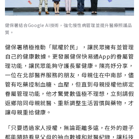
健保署結合Google AI技術，強化慢性病管理並提升醫療照護品
質。
健保署積極推動「賦權於民」，讓民眾擁有並管理
自己的健康數據。更發展健保快易通App的眷屬管
理功能，讓民眾能夠守護長輩健康。陳亮妤分享，
一位在北部醫界服務的朋友，母親住在中南部，儘
管有吃藥控制血糖、血壓，但直到母親授權他綁定
眷屬管理功能，他才驚覺數值極不理想，立刻請假
返鄉陪同母親就醫、重新調整生活習慣與藥物，才
讓母親重拾健康。
「只要透過家人授權，無論距離多遠，在外的遊子
都能隨時看見父母的抽血數據和就醫紀錄，讓科技