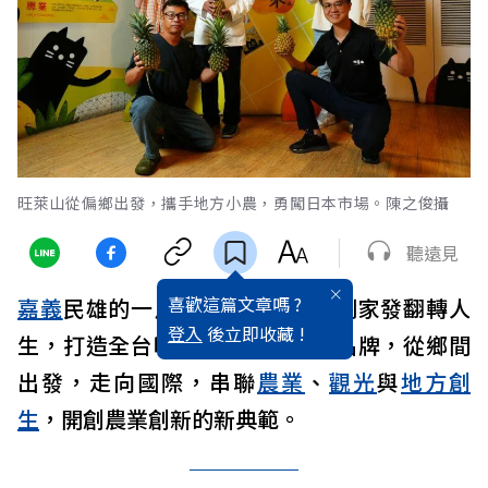
旺萊山從偏鄉出發，攜手地方小農，勇闖日本市場。陳之俊攝
聽遠見
喜歡這篇文章嗎 ?
嘉義
民雄的一片
鳳梨
田中，
藥師
劉家發翻轉人
登入
後立即收藏 !
生，打造全台唯一鳳梨全果應用品牌，從鄉間
出發，走向國際，串聯
農業
、
觀光
與
地方創
生
，開創農業創新的新典範。