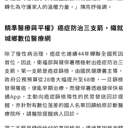
轉化為守護家人的溫暖力量，」陳亮妤強調。
精準醫療與平權》癌症防治三支箭，織就
城鄉數位醫療網
除了慢性病治理，癌症也連續44年蟬聯全國死因
首位，因此，衛福部與健保署積極射出癌症防治三
支箭。第一支箭是癌症篩檢，由國民健康署主導，
政府公務預算從28億大幅提升至68億，一旦篩檢
發現罹癌，便能早期治療。而健保署透過健保快易
通App，主動向癌症篩檢陽性的民眾發送回診提
醒，亦針對有數位落差的國人名單回饋給原診斷醫
療院所，請醫院提醒病人回診。
第二支箭是健保給付的基因檢測，透過基因檢測精