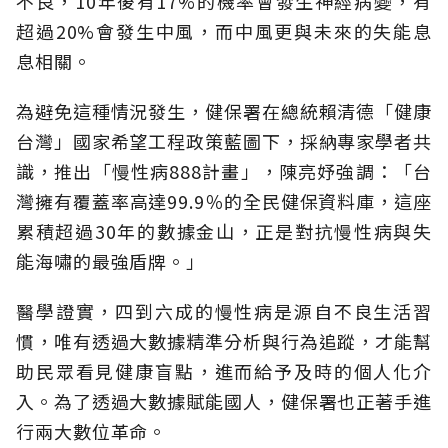
不良，10年後有17%的機率會發生神經病變，有
超過20%會發生中風，而中風更與未來的失能息
息相關。
為避免這種情況發生，健保署在總統賴清德「健康
台灣」國家希望工程政策藍圖下，採納專家學者共
識，推出「慢性病888計畫」，陳亮妤強調：「台
灣擁有覆蓋率高達99.9％的全民健保資料庫，這座
累積超過30年的數據金山，正是對抗慢性病與失
能海嘯的最強盾牌。」
醫學證實，四到六成的慢性病是源自不良生活習
慣，唯有透過大數據精準分析與行為追蹤，才能幫
助民眾看見健康盲點，進而給予及時的個人化介
入。為了透過大數據賦能國人，健保署也正著手進
行兩大數位革命。