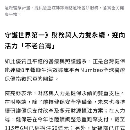
遠距醫療計畫，提供急重症轉診網絡遠距會診服務，落實全民健
康平權。
守護世界第一》財務與人力雙永續，迎向
活力「不老台灣」
如此優質且平權的醫療與照護體系，正是台灣健保
能連續8年蟬聯生活數據庫平台Numbeo全球醫療
保健指數冠軍的關鍵。
陳亮妤表示，財務與人力是健保永續的雙重支柱。
在財務端，除了維持健保安全準備金，未來也將持
續研議健保支付改革及多元財源挹注方案；在人力
端，健保署在今年也陸續調整急重難罕支付，截至
115年6月已經挹注60億元；另外，衛福部已正式