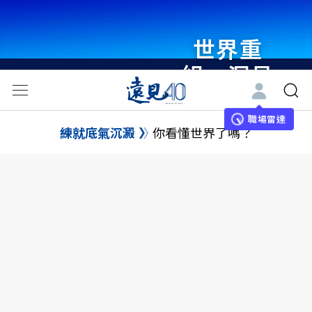
世界重
組・洞見
未來 與
世界領袖
職場雷達
練就底氣沉澱
你看懂世界了嗎？
同行