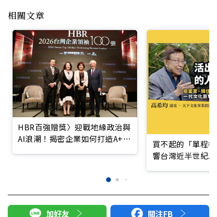
相關文章
HBR百強贈獎〉迎戰地緣政治與
AI浪潮！揭密企業如何打造A+韌
買不起的「單程機
性
響台灣近半世紀思
加好友
關注FB