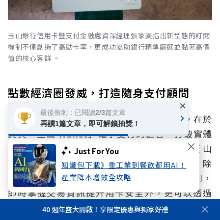
玉山銀行信用卡暨支付金融處資深經理張家菱指出新型態的訂閱
機制不僅創造了高動卡率，更成功協助銀行精準篩選並黏著高價
值的核心客群 。
點數經濟圈發威，打造隨身支付顧問
×
最後衝刺：已閱讀2/3篇文章
林榮華認為，玉山Unicard的核心優勢之一，在於
再讀1篇文章，即可解鎖抽獎！
其與「玉山 Wallet」電子支付的結合，打破實體
刷卡限制，實現一站式數位金融體驗。玉山
Just For You
Wallet一直是玉山銀行經營卡友的重要工具，除
知識包下載》重工業到餐飲都用AI！
了可以讓卡友透過APP自主管理額度、消費類別，
產業降本增效全攻略
即時掌握交易資訊提升用卡安全外，更可以透過
APP自由運用玉山e point，甚至將回饋透過電子
40 週年盛大開啟！享限定優惠與獨家好禮