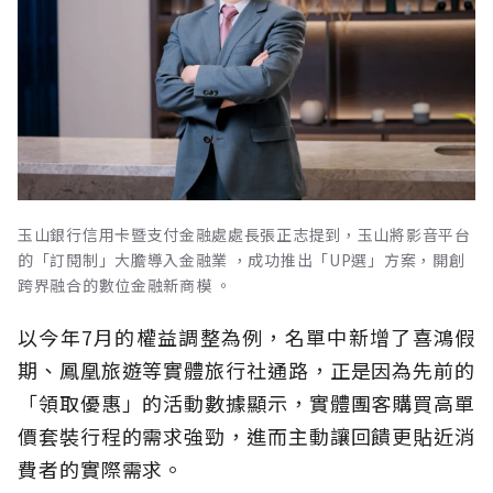
玉山銀行信用卡暨支付金融處處長張正志提到，玉山將影音平台
的「訂閱制」大膽導入金融業 ，成功推出「UP選」方案，開創
跨界融合的數位金融新商模 。
以今年7月的權益調整為例，名單中新增了喜鴻假
期、鳳凰旅遊等實體旅行社通路，正是因為先前的
「領取優惠」的活動數據顯示，實體團客購買高單
價套裝行程的需求強勁，進而主動讓回饋更貼近消
費者的實際需求。