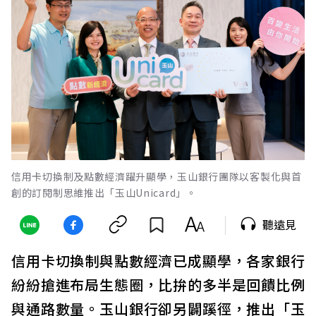
信用卡切換制及點數經濟躍升顯學，玉山銀行團隊以客製化與首
創的訂閱制思維推出「玉山Unicard」。
聽遠見
信用卡切換制與點數經濟已成顯學，各家銀行
紛紛搶進布局生態圈，比拚的多半是回饋比例
與通路數量。玉山銀行卻另闢蹊徑，推出「玉