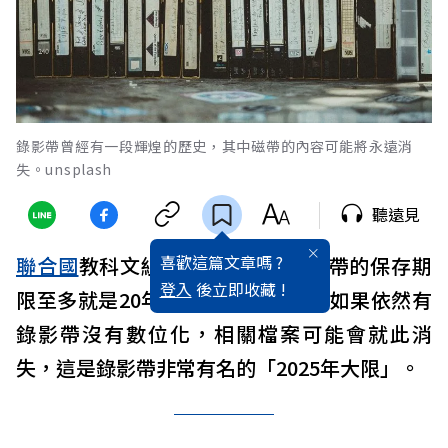
錄影帶曾經有一段輝煌的歷史，其中磁帶的內容可能將永遠消
失。unsplash
聽遠見
喜歡這篇文章嗎 ?
聯合國
教科文組織曾警告，由於磁帶的保存期
登入
後立即收藏 !
限至多就是20年，因此在2025年，如果依然有
錄影帶沒有數位化，相關檔案可能會就此消
失，這是錄影帶非常有名的「2025年大限」。