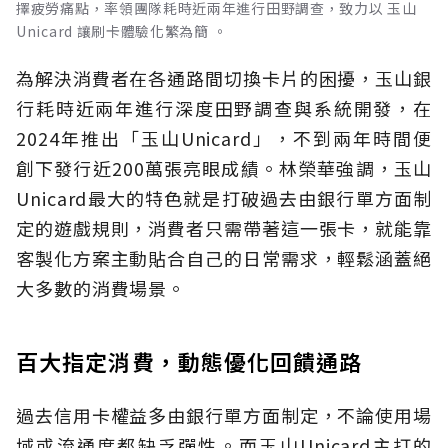
擇疲勞痛點，率領團隊耗時近兩年進行田野調查，致力以 玉山
Unicard 讓刷卡體驗化繁為簡 。
為解決消費者在各通路間切換卡片的困擾，玉山銀
行耗時近兩年進行深度田野調查與系統開發，在
2024年推出「玉山Unicard」，不到兩年時間便
創下發行近200萬張亮眼成績。林榮華強調，玉山
Unicard最大的特色就是打破過去由銀行單方面制
定的遊戲規則，消費者只需帶著這一張卡，就能靠
客製化方案主動貼合自己的日常需求，輕鬆涵蓋絕
大多數的消費場景。
百大指定消費，動態優化回饋通路
過去信用卡權益多由銀行單方面制定，不論使用場
域或流通度都缺乏彈性。而玉山Unicard主打的