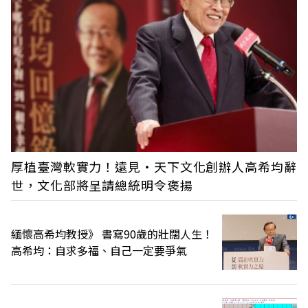
厚植臺灣軟實力！遠見‧天下文化創辦人高希均辭
世，文化部將呈請總統明令褒揚
緬懷高希均教授》 書寫90歲的壯闊人生！
高希均：自求多福、自己一定要爭氣