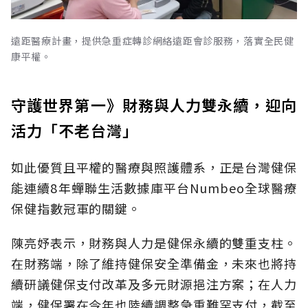
遠距醫療計畫，提供急重症轉診網絡遠距會診服務，落實全民健
康平權。
守護世界第一》財務與人力雙永續，迎向
活力「不老台灣」
如此優質且平權的醫療與照護體系，正是台灣健保
能連續8年蟬聯生活數據庫平台Numbeo全球醫療
保健指數冠軍的關鍵。
陳亮妤表示，財務與人力是健保永續的雙重支柱。
在財務端，除了維持健保安全準備金，未來也將持
續研議健保支付改革及多元財源挹注方案；在人力
端，健保署在今年也陸續調整急重難罕支付，截至