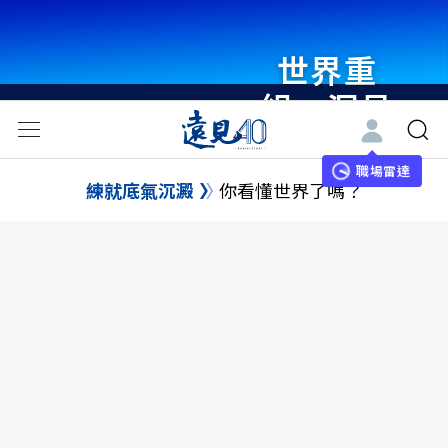
世界重
組・洞見
未來 與
世界領袖
職場雷達
練就底氣沉澱
你看懂世界了嗎？
同行