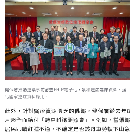
健保署推動癌藥事前審查FHIR電子化，累積癌症臨床資料，強
化國家癌症資料應用。
此外，針對醫療資源匱乏的偏鄉，健保署從去年8
月起全面給付「跨專科遠距照會」。例如，當偏鄉
居民眼睛紅腫不適，不確定是否該舟車勞頓下山急