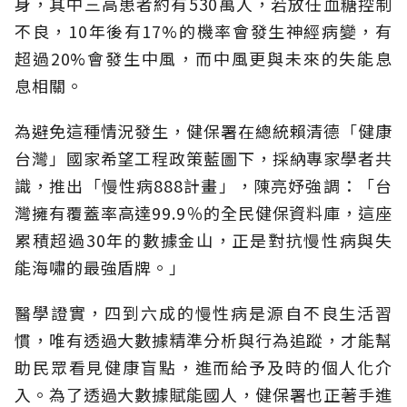
身，其中三高患者約有530萬人，若放任血糖控制
不良，10年後有17%的機率會發生神經病變，有
超過20%會發生中風，而中風更與未來的失能息
息相關。
為避免這種情況發生，健保署在總統賴清德「健康
台灣」國家希望工程政策藍圖下，採納專家學者共
識，推出「慢性病888計畫」，陳亮妤強調：「台
灣擁有覆蓋率高達99.9％的全民健保資料庫，這座
累積超過30年的數據金山，正是對抗慢性病與失
能海嘯的最強盾牌。」
醫學證實，四到六成的慢性病是源自不良生活習
慣，唯有透過大數據精準分析與行為追蹤，才能幫
助民眾看見健康盲點，進而給予及時的個人化介
入。為了透過大數據賦能國人，健保署也正著手進