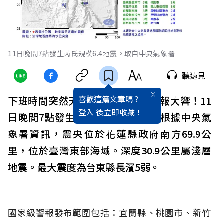
11日晚間7點發生芮氏規模6.4地震。取自中央氣象署
聽遠見
喜歡這篇文章嗎 ?
下班時間突然天搖地動、國家級警報大響！11
登入
後立即收藏 !
日晚間7點發生芮氏規模6.4地震，根據中央氣
象署資訊，震央位於花蓮縣政府南方69.9公
里，位於臺灣東部海域。深度30.9公里屬淺層
地震。最大震度為台東縣長濱5弱。
國家級警報發布範圍包括：宜蘭縣、桃園市、新竹