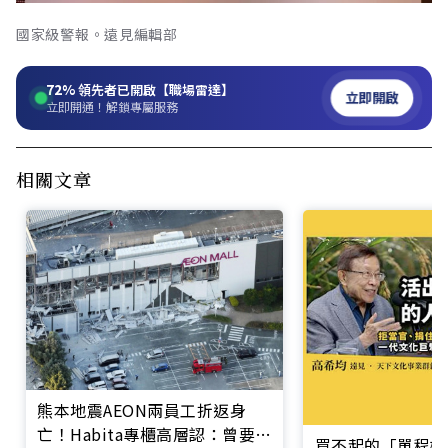
國家級警報。遠見編輯部
72%
領先者已開啟【職場雷達】
立即開啟
立即開通！解鎖專屬服務
相關文章
熊本地震AEON兩員工折返身
亡！Habita專櫃高層認：曾要求
買不起的「單程機