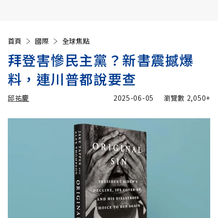
首頁
國際
全球焦點
拜登害慘民主黨？新書震撼爆
料，連川普都說要查
邱祐慶
2025-06-05
瀏覽數
2,050+