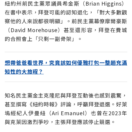
紐約州前民主黨眾議員希金斯（Brian Higgins）
在書中表示，拜登可能的認知退化，「對大多數觀
察他的人來說都很明顯」。前民主黨幕僚摩爾豪斯
（David Morehouse）甚至還形容，拜登在費城
的合照會上「只剩一副骨架」。
想帶爸爸看世界，究竟該如何優雅打包一整趟充滿
知性的大旅程？
知名民主黨金主克隆尼與拜登互動後也感到震驚，
甚至撰寫《紐約時報》評論，呼籲拜登退選。好萊
塢經紀人伊曼紐（Ari Emanuel）也曾在2023年
與克萊因激烈爭吵，主張拜登應該停止競選。