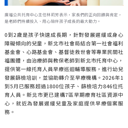
廣福公共托育中心主任林莉芳表示，家長們的正向回饋與肯定，
是老師們持續投入、用心陪伴孩子成長的最大動力。
0到2歲是孩子快速成長期，針對發展遲緩或身心
障礙傾向的兒童，新北市社會局結合第一社會福利
基金會、心路基金會、基督徒救世會等專業民間社
福團體，由治療師與教保老師到新北市托育中心，
提供第一線托育人員早療巡迴輔導服務，進行幼兒
發展篩檢培訓，並協助轉介至早療機構。2026年1
到5月已服務超過1800位孩子、篩檢培力846位托
育人員。新北市更已建構7區早期療育社區資源中
心，就近為發展遲緩兒童及家庭提供早療個案服
務。