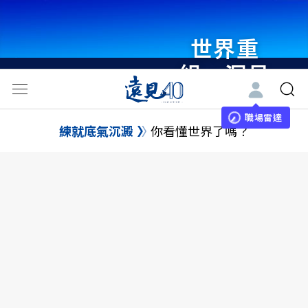
世界重
組・洞見
未來 與
世界領袖
職場雷達
練就底氣沉澱
你看懂世界了嗎？
同行