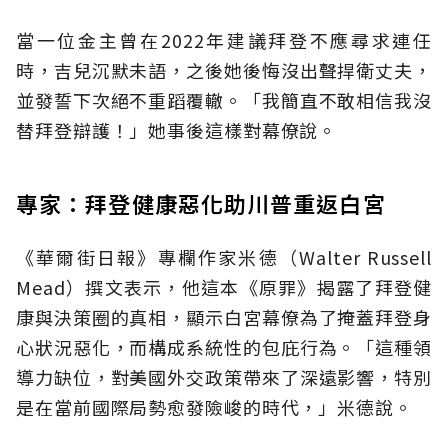
當一位金主曾在2022年建議拜登不應尋求連任
時，吉兒沉默未語，之後她後悔沒出聲捍衛丈夫，
並發誓下次絕不重蹈覆轍。「我簡直不敢相信我沒
替拜登辯護！」她事後這樣對幕僚說。
專家：拜登健康惡化助川普重返白宮
《華爾街日報》專欄作家米德（Walter Russell
Mead）撰文表示，他這本《原罪》揭露了拜登健
康與決策圈的真相，顯示白宮幕僚為了掩蓋拜登身
心狀況惡化，而構成系統性的包庇行為。「這種領
導力缺位，對美國外交政策帶來了深遠影響，特別
是在當前國際局勢愈發險峻的時代，」米德說。