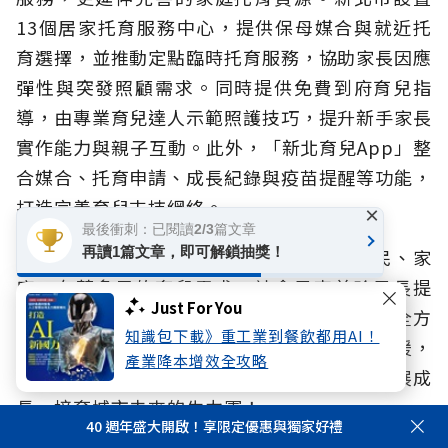
13個居家托育服務中心，提供保母媒合與就近托
育選擇，並推動定點臨時托育服務，協助家長因應
彈性與突發照顧需求。同時提供免費到府育兒指
導，由專業育兒達人示範照護技巧，提升新手家長
實作能力與親子互動。此外，「新北育兒App」整
合媒合、托育申請、成長紀錄與疫苗提醒等功能，
打造完善育兒支持網絡。
×
最後衝刺：已閱讀2/3篇文章
再讀1篇文章，即可解鎖抽獎！
在新北市這座多元的城市，聚居多元的市民、家
庭，有著多元的育兒需求。社會局李美珍局長提
Just For You
到，看見市民的各種需求，新北市社會局發展全方
知識包下載》重工業到餐飲都用AI！
位服務，在親子的每一日，提供軟硬體資源支援，
產業降本增效全攻略
扮演父母生養孩子的神隊友，陪伴孩子一路發展成
長，培育城市未來的生力軍！
40 週年盛大開啟！享限定優惠與獨家好禮