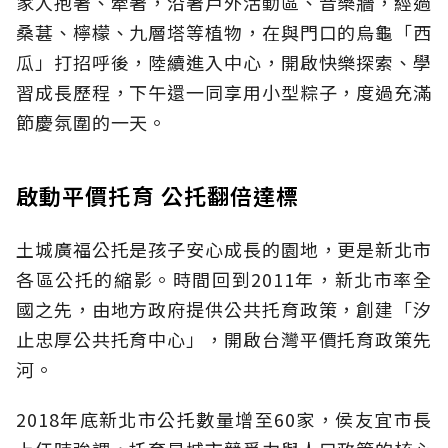
家人抱著、牽著，沿著戶外活動區、音樂牆，經過
桑葚、檸檬、九層塔等植物，在與門口的烏龜「西
瓜」打招呼後，陸續進入中心，開啟快樂探索、學
習成長歷程，下午還一同享用小型粽子，度過充滿
節慶氛圍的一天。
啟動平價托育 公托翻倍達標
土城廣福公托是孩子安心成長的園地，更是新北市
各區公托的縮影。時間回到2011年，新北市率全
國之先，由地方政府提供公共托育政策，創建「汐
止忠厚公共托育中心」，開啟台灣平價托育政策先
河。
2018年底新北市公托數量增至60家，侯友宜市長