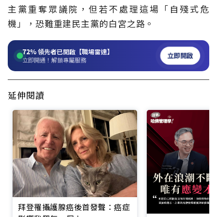
主黨重奪眾議院，但若不處理這場「自殘式危
機」，恐難重建民主黨的白宮之路。
72%
領先者已開啟【職場雷達】
立即開啟
立即開通！解鎖專屬服務
延伸閱讀
拜登罹攝護腺癌後首發聲：癌症