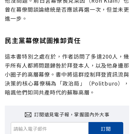
他沒問題。前白宮幕僚長克萊因（Ron Klain）也
曾在幕僚間談論總統是否應該再選一次，但並未更
進一步。
民主黨幕僚試圖推卸責任
這本書特別之處在於，作者訪問了多達200人，幾
乎所有人都將問題歸咎於拜登本人，以及他身邊那
小圈子的高層幕僚。書中將這群控制拜登資訊流與
決策的核心幕僚稱為「政治局」（Politburo），
暗諷他們如同共產時代的蘇聯高層。
訂閱遠見電子報，掌握國內外大事
訂閱