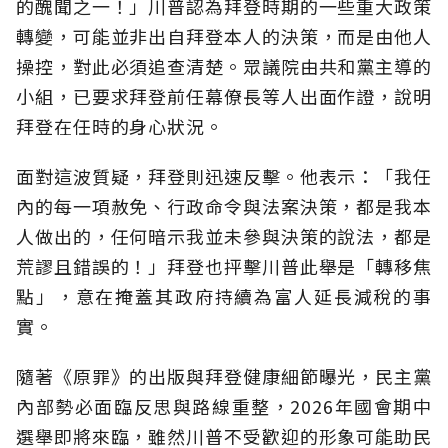
的醜聞之一！」川普認為拜登時期的一些重大政策
轉變，可能並非出自拜登本人的決策，而是由他人
操控，對此必須追查清楚。眾議院由共和黨主導的
小組，已要求拜登前任幕僚長等人出面作證，說明
拜登在任時的身心狀況。
面對這波質疑，拜登則迅速反擊。他表示：「我任
內的每一項赦免、行政命令與法案決策，都是我本
人做出的，任何暗示我並未參與決策的說法，都是
荒謬且錯誤的！」拜登也抨擊川普此舉是「轉移焦
點」，意在掩蓋其政府持續為富人延長減稅的事
實。
隨著《原罪》的出版與拜登健康細節曝光，民主黨
內部勢必面臨反思與路線重整，2026年國會期中
選舉即將來臨，雖然川普不受歡迎的形象可能助民