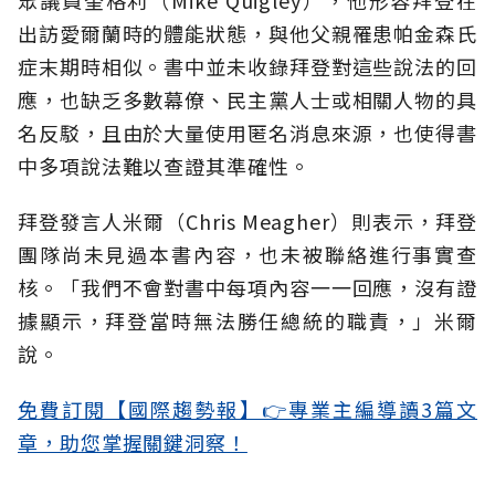
眾議員奎格利（Mike Quigley），他形容拜登在
出訪愛爾蘭時的體能狀態，與他父親罹患帕金森氏
症末期時相似。書中並未收錄拜登對這些說法的回
應，也缺乏多數幕僚、民主黨人士或相關人物的具
名反駁，且由於大量使用匿名消息來源，也使得書
中多項說法難以查證其準確性。
拜登發言人米爾（Chris Meagher）則表示，拜登
團隊尚未見過本書內容，也未被聯絡進行事實查
核。「我們不會對書中每項內容一一回應，沒有證
據顯示，拜登當時無法勝任總統的職責，」米爾
說。
免費訂閱【國際趨勢報】👉專業主編導讀3篇文
章，助您掌握關鍵洞察！