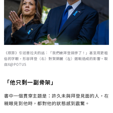
《原罪》引述普拉夫的話：「我們被拜登搞慘了！」甚至用更粗
俗的字眼，形容拜登（右）對賀錦麗（左）選戰造成的影響。取
自X@POTUS
「他只剩一副骨架」
書中一個貫穿主題是：許久未與拜登見面的人，在
親眼見到他時，都對他的狀態感到震驚。