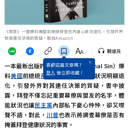
《原罪》一書爆料美國前總統拜登任內身心狀況退化，引發外界
對其連任決策的質疑。取自Amazon
聽遠見
喜歡這篇文章嗎 ?
一本最新出版的書《原罪》（Original Sin）爆
登入
後立即收藏 !
料
美國
前總統
拜登
在白宮任內身心狀況明顯退
化，引發外界對其連任決策的質疑，書中披
露，拜登不僅忘記重要幕僚與盟友的名字，體
能狀況也讓
民主黨
內部私下憂心忡忡，卻又噤
聲不語，對此，
川普
也表示將調查幕僚是否有
掩蓋拜登健康狀況的事實。