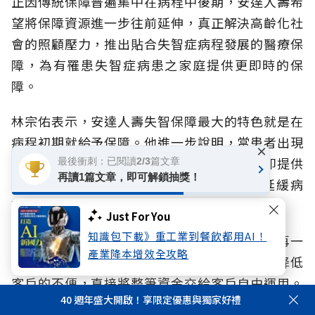
正因傳統保障普遍集中在病程中後期，安達人壽希
望將保障資源進一步往前延伸，真正解決高齡化社
會的照顧壓力，推出貼合失智症病程發展的醫療保
障，為有罹患失智症病患之家庭提供更即時的保
障。
林宗佑表示，安達人壽失智保障最大的特色就是在
病程初期就給予保障。他進一步說明，當患者出現
×
前兆並確診為輕度失智（CDR 1）時，保單即提供
最後衝刺：已閱讀2/3篇文章
再讀1篇文章，即可解鎖抽獎！
部分保障，協助家庭第一時間啟動治療、延緩病
程。
Just For You
知識包下載》重工業到餐飲都用AI！
若病程不幸惡化至中重度（CDR 2以上），則再一
產業降本增效全攻略
次性提供整筆理賠給付。「這樣的設計是為了降低
客戶的不便，直接將整筆資金交給客戶自由運用。
40 週年盛大開啟！享限定優惠與獨家好禮
無論是要入住專業照護機構，還是補足日常照護缺