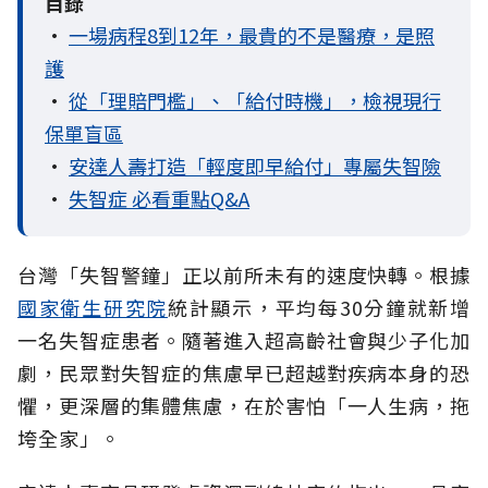
目錄
•
一場病程8到12年，最貴的不是醫療，是照
護
•
從「理賠門檻」、「給付時機」，檢視現行
保單盲區
•
安達人壽打造「輕度即早給付」專屬失智險
•
失智症 必看重點Q&A
台灣「失智警鐘」正以前所未有的速度快轉。根據
國家衛生研究院
統計顯示，平均每30分鐘就新增
一名失智症患者。隨著進入超高齡社會與少子化加
劇，民眾對失智症的焦慮早已超越對疾病本身的恐
懼，更深層的集體焦慮，在於害怕「一人生病，拖
垮全家」。