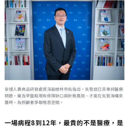
安達人壽商品研發處資深副總林宗佑指出，失智症已非單純醫療
問題，需及早盤點現有保障缺口與財務風險，才能在失智海嘯來
襲時，為照顧者爭取喘息空間。
一場病程8到12年，最貴的不是醫療，是