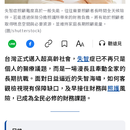
失智症照顧難度高於一般失能，往往需要照顧者長時間全天候陪
伴。若能透過保險分擔照護所帶來的財務負擔，將有助於照顧者
取得喘息空間與必要資源，並維持家庭長期照顧能量。
(圖/shutterstock)
聽遠見
台灣正式邁入超高齡社會，
失智
症已不再只是
個人的醫療議題，而是一場漫長且牽動全家的
長期抗戰。面對日益逼近的失智海嘯，如何客
觀檢視現有保障缺口，及早接住財務與
照護
風
險，已成為全民必修的財務課題。