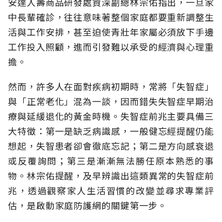
安達人壽商品研發處資深副總林宗佑指出，一旦家
中長輩確診，往往意味著整個家庭都要重新調整生
活與工作安排，甚至迫使青壯年家屬必須放下手邊
工作投入照顧，進而引發難以承受的經濟與心理重
擔。
然而，許多人在面對疾病初期時，常將「失智症」
與「正常老化」混為一談，因而錯失失智症早期治
療與延緩退化的黃金時機。失智症前兆主要具備三
大特徵：第一是缺乏病識感，一般健忘經提醒仍能
想起，失智患者卻會徹底忘記；第二是方向感衰退
或反覆詢問；第三是漸漸無法勝任原本熟悉的事
物。林宗佑提醒，及早辨識出這類異常的失智症前
兆，透過觀察家人生活習慣的改變並尋求專業評
估，是啟動家庭防護網的關鍵第一步。