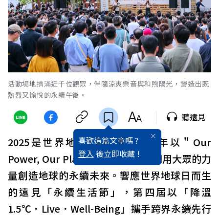
活動場地擠滿近千位觀眾，伴隨涼爽樂音與和煦陽光，營造出既
熱烈又愉悅的永續午後。
聽遠見
喜歡這篇文章嗎 ?
2025
是世界地球日第
55
年，今年以＂
Our
登入
後立即收藏 !
Power, Our Planet
＂為主題，強調用大眾的力
量創造地球的永續未來。響應世界地球日而生
的遠見「永續生活節」，第四屆以「降溫
1.5
℃
．
Live
．
Well-Being
」攜手跨界永續先行