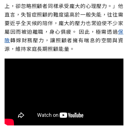
上，卻忽略照顧者同樣承受龐大的心理壓力。」他
直言，失智症照顧的難度遠高於一般失能，往往需
要近乎全天候的陪伴，龐大的壓力也常迫使不少家
屬因而被迫離職，身心俱疲。
因此，極需透過
保
險
轉嫁財務壓力，讓照顧者擁有喘息的空間與資
源，維持家庭長期照顧能量。