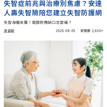
失智症前兆與治療別焦慮？安達
人壽失智險陪您建立失智防護網
失智海嘯來襲！鉅額財務缺口怎麼補？
游姿穎
2026-08-05
瀏覽數
2,650+