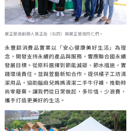
崴正營造創辦人張正岳（右四）與崴正營造同仁們。
永豐餘消費品實業以「安心健康美好生活」為理
念，開發支持永續的產品與服務，響應聯合國永續
發展目標。從原料選擇到節能減碳、節水措施，實
踐環境責任。並與萱藝新知合作，提供橘子工坊清
潔用品，協助腦麻兒媽媽清潔二手牛仔褲，推動時
尚零廢棄。讓我們從日常做起，多珍惜、少浪費，
攜手打造更美好的生活。