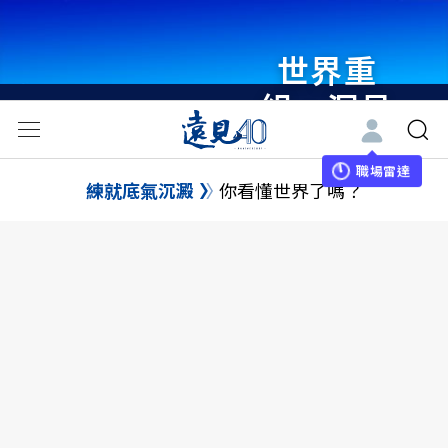
世界重
組・洞見
未來 與
世界領袖
職場雷達
練就底氣沉澱
你看懂世界了嗎？
同行