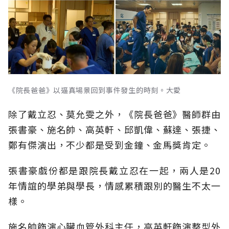
《院長爸爸》以逼真場景回到事件發生的時刻。大愛
除了戴立忍、莫允雯之外，《院長爸爸》醫師群由
張書豪、施名帥、高英軒、邱凱偉、蘇達、張捷、
鄭有傑演出，不少都是受到金鐘、金馬獎肯定。
張書豪戲份都是跟院長戴立忍在一起，兩人是20
年情誼的學弟與學長，情感累積跟別的醫生不太一
樣。
施名帥飾演心臟血管外科主任，高英軒飾演整型外