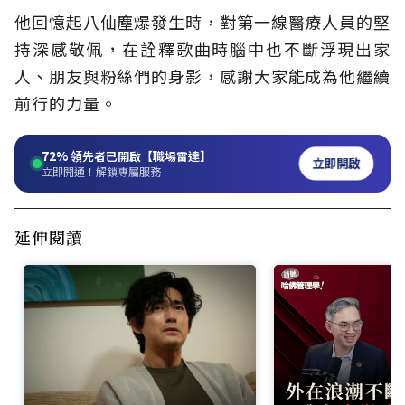
他回憶起八仙塵爆發生時，對第一線醫療人員的堅
持深感敬佩，在詮釋歌曲時腦中也不斷浮現出家
人、朋友與粉絲們的身影，感謝大家能成為他繼續
前行的力量。
72%
領先者已開啟【職場雷達】
立即開啟
立即開通！解鎖專屬服務
延伸閱讀