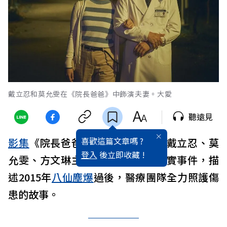
戴立忍和莫允雯在《院長爸爸》中飾演夫妻。大愛
聽遠見
喜歡這篇文章嗎 ?
影集
《院長爸爸》由洪子鵬執導，戴立忍、莫
登入
後立即收藏 !
允雯、方文琳主演，本劇改編自真實事件，描
述2015年
八仙塵爆
過後，醫療團隊全力照護傷
患的故事。