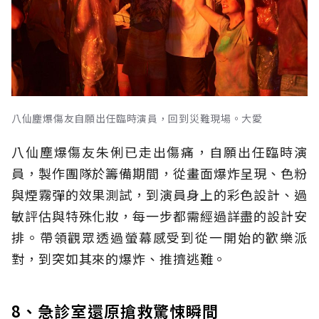
八仙塵爆傷友自願出任臨時演員，回到災難現場。大愛
八仙塵爆傷友朱俐已走出傷痛，自願出任臨時演
員，製作團隊於籌備期間，從畫面爆炸呈現、色粉
與煙霧彈的效果測試，到演員身上的彩色設計、過
敏評估與特殊化妝，每一步都需經過詳盡的設計安
排。帶領觀眾透過螢幕感受到從一開始的歡樂派
對，到突如其來的爆炸、推擠逃難。
8、急診室還原搶救驚悚瞬間