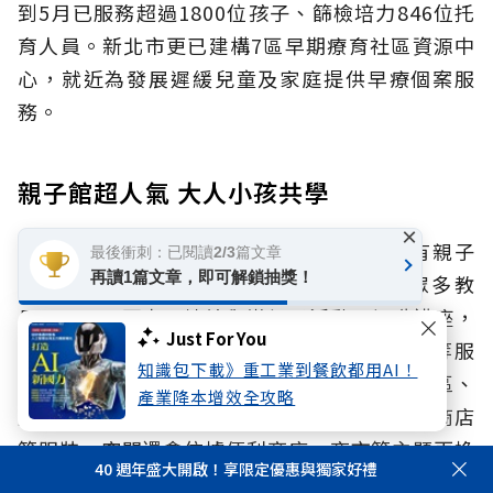
到5月已服務超過1800位孩子、篩檢培力846位托
育人員。新北市更已建構7區早期療育社區資源中
心，就近為發展遲緩兒童及家庭提供早療個案服
務。
親子館超人氣 大人小孩共學
×
在新北市130家公托中心裡，有63家附設有親子
最後衝刺：已閱讀2/3篇文章
再讀1篇文章，即可解鎖抽獎！
館，提供0到6歲親子共玩與活動，備有眾多教
具、玩具、圖書，持續舉辦親子活動、親職講座，
Just For You
並提供健康發展篩檢、育兒指導、托育諮詢等服
知識包下載》重工業到餐飲都用AI！
務。例如土城廣福公托親子館中，就設置繪本區、
產業降本增效全攻略
益智區等空間，角色扮演區備有消防員、便利商店
等服裝，空間還會依據便利商店、夜市等主題更換
40 週年盛大開啟！享限定優惠與獨家好禮
布景，引導探索學習，也教育孩子整理歸位等生活