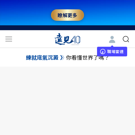
瞭解更多
職場雷達
練就底氣沉澱
你看懂世界了嗎？