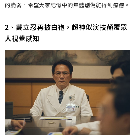
的脆弱，希望大家記憶中的集體創傷能得到療癒。
2、戴立忍再披白袍，超神似演技顛覆眾
人視覺感知