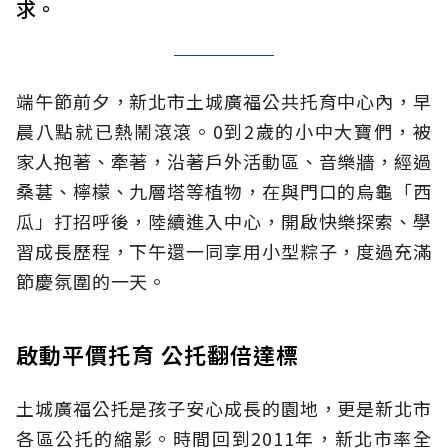
求。
端午節前夕，新北市土城廣福公共托育中心內，早
晨八點就已熱鬧滾滾。0到2歲的小中大寶們，被
家人抱著、牽著，沿著戶外活動區、音樂牆，經過
桑葚、檸檬、九層塔等植物，在與門口的烏龜「西
瓜」打招呼後，陸續進入中心，開啟快樂探索、學
習成長歷程，下午還一同享用小型粽子，度過充滿
節慶氛圍的一天。
啟動平價托育 公托翻倍達標
土城廣福公托是孩子安心成長的園地，更是新北市
各區公托的縮影。時間回到2011年，新北市率全