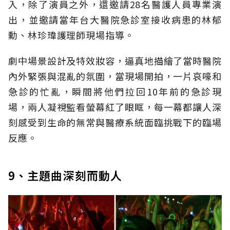
入，除了演員之外，還邀請28名醫護人員專業演
出，並邀請當年台大醫院急診室接收病患的林郁
勳、林珍瑋護理師現場指導。
劇中場景設計及特效妝容，逼真地描繪了當時醫院
內外緊張與混亂的氛圍，當現場開拍，一片哀嚎和
急診的忙亂，瞬間將他們拉回10年前的急診現
場，兩人凝視監看螢幕紅了眼眶，每一幕都讓人深
刻感受到生命的無常與醫療系統面臨挑戰下的臨場
反應。
9、主題曲深刻而動人