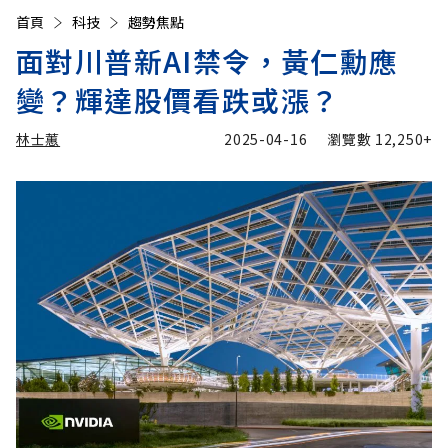
首頁
科技
趨勢焦點
面對川普新AI禁令，黃仁勳應
變？輝達股價看跌或漲？
林士蕙
2025-04-16
瀏覽數
12,250+