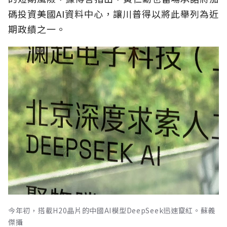
碼投資美國AI資料中心，讓川普得以將此舉列為近
期政績之一。
今年初，搭載H20晶片的中國AI模型DeepSeek迅速竄紅。蘇義
傑攝