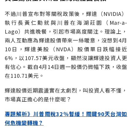
不過川普宣布對等關稅政策後，輝達（NVIDIA）
執行長黃仁勳就與川普在海湖莊園（Mar-a-
Lago）共進晚餐，引起市場高度關注。理論上，
兩人互動應為輝達股價帶來一絲暖意，沒想到4月
10日，輝達美股（NVDA）股價單日跌幅接近
6%，以107.57美元收盤，顯然沒讓輝達投資人更
有信心。截自4月14日週一股價仍微幅下跌，收盤
在110.71美元。
輝達股價近期震盪實在太劇烈，叫投資人看不懂，
市場真正擔心的是什麼呢？
專題解析》川普關稅32％暫緩！關鍵90天台灣如
何危機變轉機？