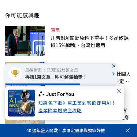
你可能感興趣
國際
川普對AI關鍵原料下重手！多晶矽課
徵15％關稅，台灣也適用
×
話題
最後衝刺：已閱讀2/3篇文章
緬懷高希均教授》 書寫90歲的壯闊人
再讀1篇文章，即可解鎖抽獎！
生！高希均：自求多福、自己一定要
爭氣
Just For You
好享生活
知識包下載》重工業到餐飲都用AI！
立秋後就會變涼？注意這「4個壞習
產業降本增效全攻略
慣」降低免疫力，小心夏季流感上身
40 週年盛大開啟！享限定優惠與獨家好禮