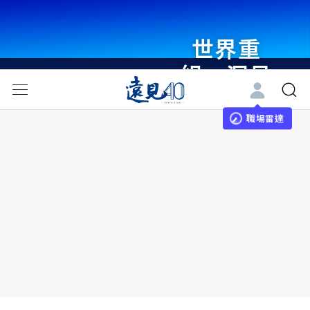
世界重
組・洞見
未來 與
世界領袖
職場雷達
同行