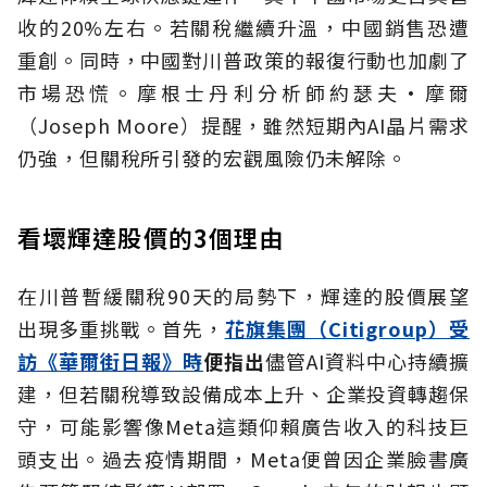
收的20%左右。若關稅繼續升溫，中國銷售恐遭
重創。同時，中國對川普政策的報復行動也加劇了
市場恐慌。摩根士丹利分析師約瑟夫·摩爾
（Joseph Moore）提醒，雖然短期內AI晶片需求
仍強，但關稅所引發的宏觀風險仍未解除。
看壞輝達股價的3個理由
在川普暫緩關稅90天的局勢下，輝達的股價展望
出現多重挑戰。首先，
花旗集團（Citigroup）受
訪《華爾街日報》時
便指出
儘管AI資料中心持續擴
建，但若關稅導致設備成本上升、企業投資轉趨保
守，可能影響像Meta這類仰賴廣告收入的科技巨
頭支出。過去疫情期間，Meta便曾因企業臉書廣