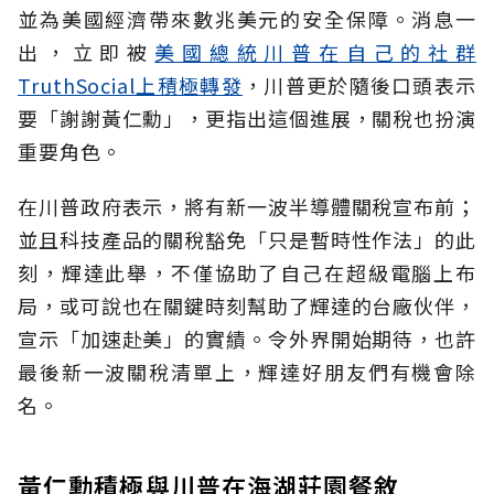
並為美國經濟帶來數兆美元的安全保障。消息一
出，立即被
美國總統川普在自己的社群
TruthSocial上積極轉發
，川普更於隨後口頭表示
要「謝謝黃仁勳」，更指出這個進展，關稅也扮演
重要角色。
在川普政府表示，將有新一波半導體關稅宣布前；
並且科技產品的關稅豁免「只是暫時性作法」的此
刻，輝達此舉，不僅協助了自己在超級電腦上布
局，或可說也在關鍵時刻幫助了輝達的台廠伙伴，
宣示「加速赴美」的實績。令外界開始期待，也許
最後新一波關稅清單上，輝達好朋友們有機會除
名。
黃仁勳積極與川普在海湖莊園餐敘