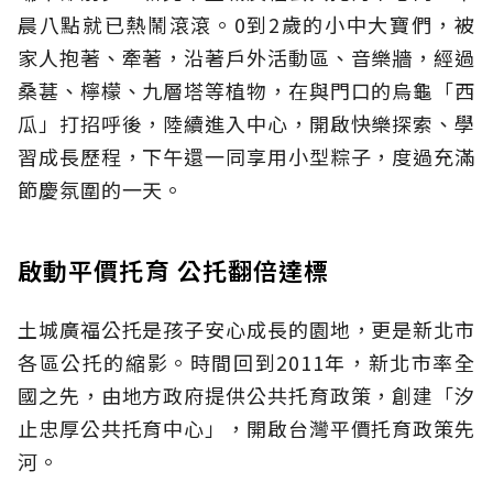
晨八點就已熱鬧滾滾。0到2歲的小中大寶們，被
家人抱著、牽著，沿著戶外活動區、音樂牆，經過
桑葚、檸檬、九層塔等植物，在與門口的烏龜「西
瓜」打招呼後，陸續進入中心，開啟快樂探索、學
習成長歷程，下午還一同享用小型粽子，度過充滿
節慶氛圍的一天。
啟動平價托育 公托翻倍達標
土城廣福公托是孩子安心成長的園地，更是新北市
各區公托的縮影。時間回到2011年，新北市率全
國之先，由地方政府提供公共托育政策，創建「汐
止忠厚公共托育中心」，開啟台灣平價托育政策先
河。