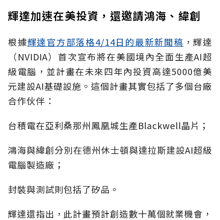
輝達加速在美投資，還邀請鴻海、緯創
根據
輝達官方部落格4/14日的最新新聞稿
，輝達
（NVIDIA）首次宣布將在美國境內全面生產AI超
級電腦，並計畫在未來四年內投資高達5000億美
元建設AI基礎設施。這個計畫其實包括了多個台廠
合作伙伴：
台積電在亞利桑那州鳳凰城生產Blackwell晶片；
鴻海與緯創分別在德州休士頓與達拉斯建設AI超級
電腦製造廠；
封裝與測試則包括了矽品。
輝達還指出，此計畫預計創造數十萬個就業機會，