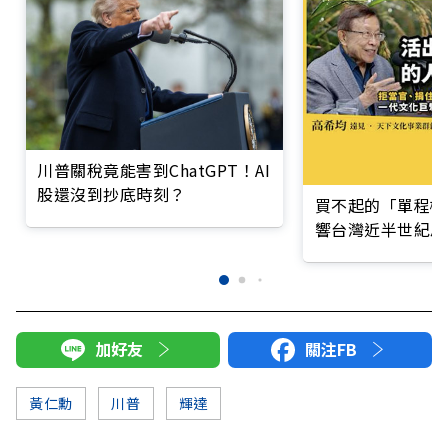
川普關稅竟能害到ChatGPT！AI
股還沒到抄底時刻？
買不起的「單程機
響台灣近半世紀思
加好友
關注FB
黃仁勳
川普
輝達