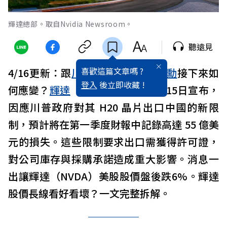
輝達總部。取自Nvidia Newsroom。
聽遠見
喜歡這篇文章嗎 ?
4/16更新：跟
川普
吃飯沒用？
黃仁勳
接下來如
登入
後立即收藏 !
何應變？
輝達
（NVIDIA）美國時間15日宣布，
因應川普政府對其 H20 晶片出口中國的新限
制，預計將在第一季度財報中記錄高達 55 億美
元的損失。這些限制要求出口需獲得許可證，
對公司庫存與採購承諾造成重大影響。消息一
出讓輝達（NVDA）美股股價盤後跌6%。輝達
股價長線看好看壞？一文完整拆解。