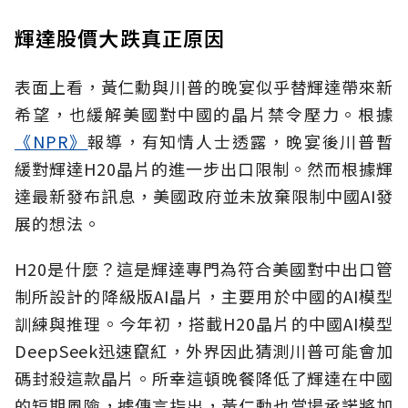
輝達股價大跌真正原因
表面上看，黃仁勳與川普的晚宴似乎替輝達帶來新
希望，也緩解美國對中國的晶片禁令壓力。根據
《NPR》
報導，有知情人士透露，晚宴後川普暫
緩對輝達H20晶片的進一步出口限制。然而根據輝
達最新發布訊息，美國政府並未放棄限制中國AI發
展的想法。
H20是什麼？這是輝達專門為符合美國對中出口管
制所設計的降級版AI晶片，主要用於中國的AI模型
訓練與推理。今年初，搭載H20晶片的中國AI模型
DeepSeek迅速竄紅，外界因此猜測川普可能會加
碼封殺這款晶片。所幸這頓晚餐降低了輝達在中國
的短期風險，據傳言指出，黃仁勳也當場承諾將加