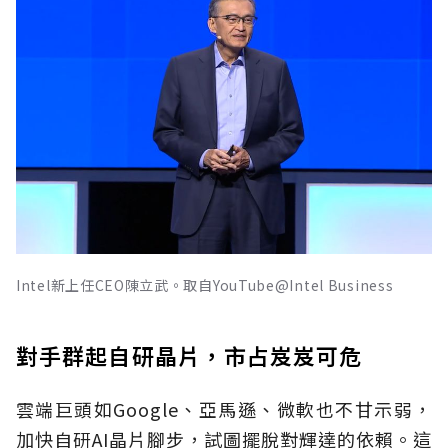
Intel新上任CEO陳立武。取自YouTube@Intel Business
對手群起自研晶片，市占岌岌可危
雲端巨頭如Google、亞馬遜、微軟也不甘示弱，
加快自研AI晶片腳步，試圖擺脫對輝達的依賴。這