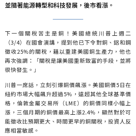
並隨著能源轉型和科技發展，後市看漲。
下一個關稅苦主是銅！美國總統川普上週二
（3/4）在國會演講，提到他已下令對銅、鋁和鋼
徵收25%的關稅，藉以重建美國銅生產力，他也
再次強調：「關稅是讓美國重新致富的手段，並將
很快發生。」
川普一席話，立刻引爆銅價飆漲。美國銅價5日在
紐約市場大幅飆升超過5%，遠超其他全球基準價
格，倫敦金屬交易所（LME）的銅價同樣小幅上
漲，三個月期的銅價最高上漲2.4%，顯然對於可
能徵收比預期更大、時間更早的銅關稅，投資人反
應相當敏感。