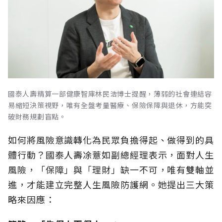
國泰人壽精算一部健康智庫林民浩博士提醒，薄弱的社會連結容
易縮短決策視野，唯有全盤考量醫療、保險保障與退休，方能突
破財務規劃盲點。
如何將風險意識轉化為民眾負擔得起、做得到的具
體行動？國泰人壽凃薏如副總經理表示，面對人生
風險，「保障」與「理財」缺一不可，唯有雙軸並
進，才能建立完整人生風險防護網。她提出三大策
略來因應：