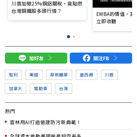
川普加徵25%鋼鋁關稅，竟點燃
台灣鋼鐵股多頭行情？
EMBA的價值，
立即收聽
加好友
關注FB
智利
美國
華新麗華
墨西哥
川普
加拿大
電動車
台灣
熱門
雲林用AI打造營建防污新典範！
全球資本推動美國房產短空長多