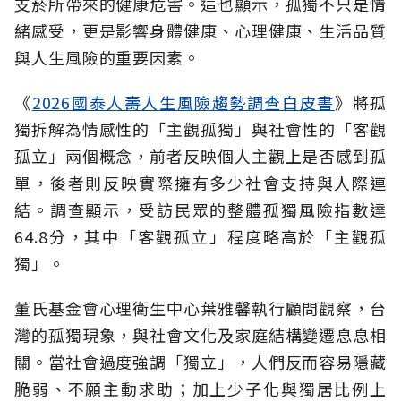
支菸所帶來的健康危害。這也顯示，孤獨不只是情
緒感受，更是影響身體健康、心理健康、生活品質
與人生風險的重要因素。
《
2026國泰人壽人生風險趨勢調查白皮書
》將孤
獨拆解為情感性的「主觀孤獨」與社會性的「客觀
孤立」兩個概念，前者反映個人主觀上是否感到孤
單，後者則反映實際擁有多少社會支持與人際連
結。調查顯示，受訪民眾的整體孤獨風險指數達
64.8分，其中「客觀孤立」程度略高於「主觀孤
獨」。
董氏基金會心理衛生中心葉雅馨執行顧問觀察，台
灣的孤獨現象，與社會文化及家庭結構變遷息息相
關。當社會過度強調「獨立」，人們反而容易隱藏
脆弱、不願主動求助；加上少子化與獨居比例上