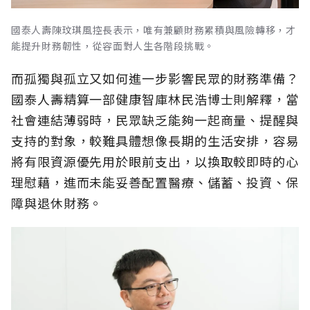
國泰人壽陳玟琪風控長表示，唯有兼顧財務累積與風險轉移，才
能提升財務韌性，從容面對人生各階段挑戰。
而孤獨與孤立又如何進一步影響民眾的財務準備？
國泰人壽精算一部健康智庫林民浩博士則解釋，當
社會連結薄弱時，民眾缺乏能夠一起商量、提醒與
支持的對象，較難具體想像長期的生活安排，容易
將有限資源優先用於眼前支出，以換取較即時的心
理慰藉，進而未能妥善配置醫療、儲蓄、投資、保
障與退休財務。