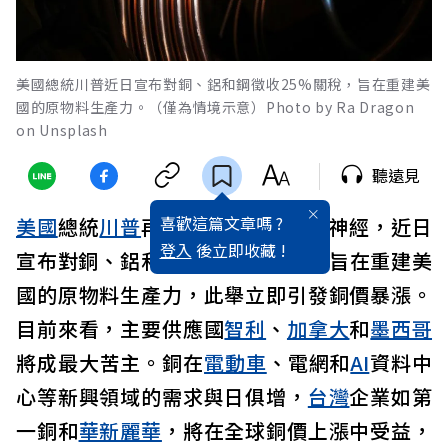
美國總統川普近日宣布對銅、鋁和鋼徵收25%關稅，旨在重建美
國的原物料生產力。（僅為情境示意）Photo by Ra Dragon
on Unsplash
聽遠見
喜歡這篇文章嗎 ?
美國
總統
川普
再次放大敏感的關稅神經，近日
登入
後立即收藏 !
宣布對銅、鋁和鋼徵收25%關稅，旨在重建美
國的原物料生產力，此舉立即引發銅價暴漲。
目前來看，主要供應國
智利
、
加拿大
和
墨西哥
將成最大苦主。銅在
電動車
、電網和
AI
資料中
心等新興領域的需求與日俱增，
台灣
企業如第
一銅和
華新麗華
，將在全球銅價上漲中受益，