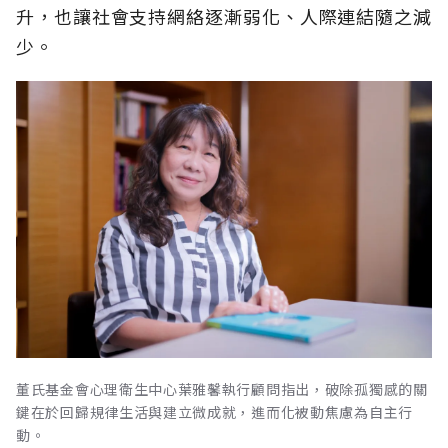
升，也讓社會支持網絡逐漸弱化、人際連結隨之減
少。
董氏基金會心理衛生中心葉雅馨執行顧問指出，破除孤獨感的關
鍵在於回歸規律生活與建立微成就，進而化被動焦慮為自主行
動。