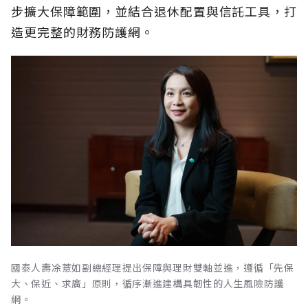
步擴大保障範圍，並結合退休配置與信託工具，打
造更完整的財務防護網。
國泰人壽凃薏如副總經理提出保障與理財雙軸並進，遵循「先保
大、保近、求廣」原則，循序漸進建構具韌性的人生風險防護
網。