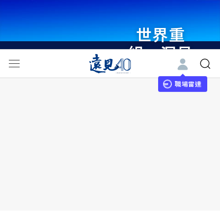
世界重
組・洞見
未來 與
世界領袖
職場雷達
同行