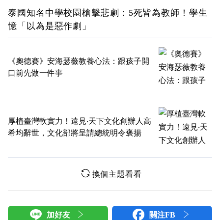
泰國知名中學校園槍擊悲劇：5死皆為教師！學生
憶「以為是惡作劇」
《奧德賽》安海瑟薇教養心法：跟孩子開
口前先做一件事
厚植臺灣軟實力！遠見‧天下文化創辦人高
希均辭世，文化部將呈請總統明令褒揚
換個主題看看
加好友
關注FB