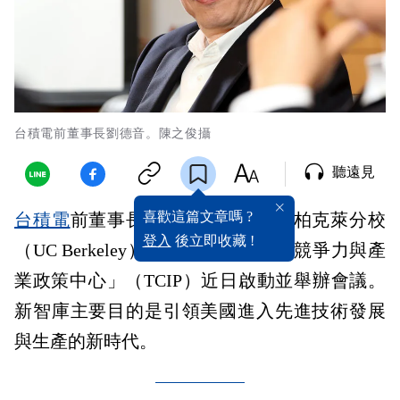
台積電前董事長劉德音。陳之俊攝
聽遠見
喜歡這篇文章嗎 ?
台積電
前董事長
劉德音
在加州大學柏克萊分校
登入
後立即收藏 !
（UC Berkeley）創辦的智庫「科技競爭力與產
業政策中心」（TCIP）近日啟動並舉辦會議。
新智庫主要目的是引領美國進入先進技術發展
與生產的新時代。