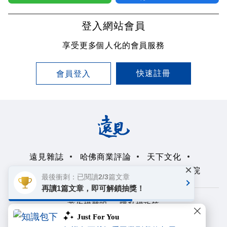
登入網站會員
享受更多個人化的會員服務
快速註冊
會員登入
遠見雜誌
哈佛商業評論
天下文化
×
未來親子學習平台
50+
領導影響力學院
最後衝刺：已閱讀2/3篇文章
再讀1篇文章，即可解鎖抽獎！
著作權聲明
隱私權政策
Just For You
Copyright© 1999~2026