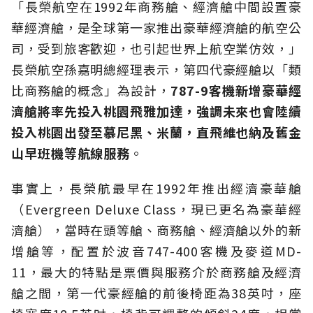
「長榮航空在1992年商務艙、經濟艙中間設置豪
華經濟艙，是全球第一家推出豪華經濟艙的航空公
司，受到旅客歡迎，也引起世界上航空業仿效，」
長榮航空孫嘉明總經理表示，第四代豪經艙以「類
比商務艙的概念」為設計，
787-9客機新增豪華經
濟艙將率先投入桃園飛雅加達，強調未來也會陸續
投入桃園出發至慕尼黑、米蘭，直飛維也納及舊金
山早班機等航線服務
。
事實上，長榮航最早在1992年推出經濟豪華艙
（Evergreen Deluxe Class，現已更名為豪華經
濟艙），當時在頭等艙、商務艙、經濟艙以外的新
增艙等，配置於波音747-400客機及麥道MD-
11，最大的特點是票價與服務介於商務艙及經濟
艙之間，第一代豪經艙的前後椅距為38英吋，座