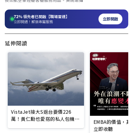
72%
領先者已開啟【職場雷達】
立即開啟
立即開通！解鎖專屬服務
延伸閱讀
VistaJet接大S返台要價226
萬！黃仁勳也愛搭的私人包機，
EMBA的價值，
藏哪些富人秘密？
立即收聽