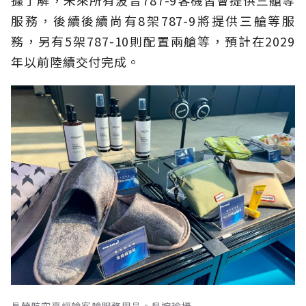
據了解，未來所有波音787-9客機皆會提供三艙等
服務，後續後續尚有8架787-9將提供三艙等服
務，另有5架787-10則配置兩艙等，預計在2029
年以前陸續交付完成。
長榮航空豪經艙客艙服務用品。吳婉瑜攝