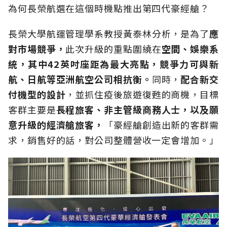
為何長榮航選在這個時機點推出第四代豪經艙？
長榮大學航運管理學系教授黃泰林分析，是為了
應
對市場競爭，
此次升級的重點圍繞在
空間、娛樂系
統，其中42英吋座距為最大亮點，競爭力可與新
航、日航等亞洲航空公司相抗衡。
同時，
配合新交
付機型的設計
，並抓住疫後旅遊復甦的商機，目標
客群主要是
長程旅客、非主管級商務人士，以及願
意升級的經濟艙旅客，
「豪經艙創造出新的客群需
求，銷售好的話，對公司整體營收一定會增加。」