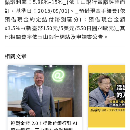
循環利率：5.88%-15%_(依玉山銀行電腦評等而
訂，基準日：2015/09/01)。_預借現金手續費(依
預借現金約定結付幣別區分)：預借現金金額
x3.5%+(新臺幣150元/5美元/550日圓/4歐元)_其
他相關費率依玉山銀行網站及申請書公告。
相關文章
迎戰金控 2.0！從數位銀行到 AI
原生銀行，玉山走在金融轉型最