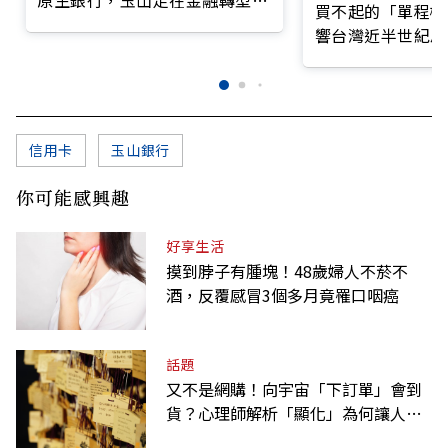
買不起的「單程機
前線
響台灣近半世紀思
信用卡
玉山銀行
你可能感興趣
好享生活
摸到脖子有腫塊！48歲婦人不菸不
酒，反覆感冒3個多月竟罹口咽癌
話題
又不是網購！向宇宙「下訂單」會到
貨？心理師解析「顯化」為何讓人無
法自拔