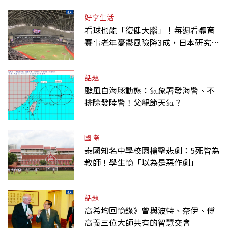
好享生活
看球也能「復健大腦」！每週看體育
賽事老年憂鬱風險降3成，日本研究：
到現場效果更好
話題
颱風白海豚動態：氣象署發海警、不
排除發陸警！父親節天氣？
國際
泰國知名中學校園槍擊悲劇：5死皆為
教師！學生憶「以為是惡作劇」
話題
高希均回憶錄》曾與波特、奈伊、傅
高義三位大師共有的智慧交會