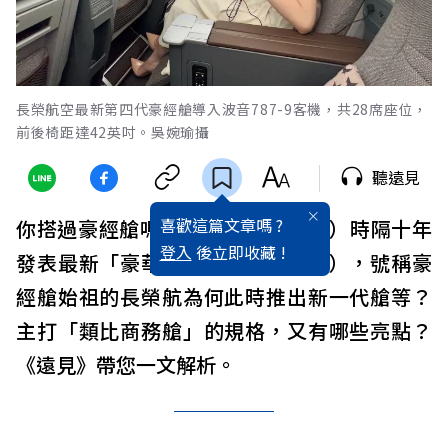
長榮航空最新第四代豪經艙導入波音787-9客機，共28席座位，
前後椅距達42英吋。吳婉瑜攝
聽遠見
喜歡這篇文章嗎 ?
你搭過豪經艙嗎？
長榮航空
（2618）時隔十年
登入
後立即收藏 !
發表最新「豪華經濟艙」（豪經艙），號稱豪
經艙始祖的長榮航為何此時推出新一代艙等？
主打「類比商務艙」的規格，又有哪些亮點？
《遠見》帶您一文解析。