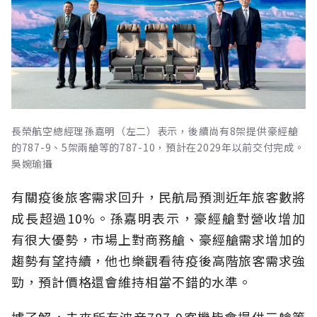
長榮航空總經理孫嘉明（左二）表示，後續尚有8架提供豪經艙
的787-9、5架兩艙等的787-10，預計在2029年以前交付完成。
吳婉瑜攝
有關疫後旅客需求回升，民航局預測近年旅客數將
成長超過10%。孫嘉明表示，豪經艙對營收增加
有很大優勢，市場上對商務艙、豪經艙需求增加的
趨勢有望持續，他也樂觀看待疫後高階旅客需求強
勁，預計價格還會維持相當不錯的水準。