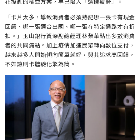
花撩亂的權益方案，早已陷入「選擇疲勞」。
「卡片太多，導致消費者必須熟記哪一張卡有現金
回饋、哪一張適合出國、哪一張在特定通路才有折
扣。」玉山銀行資深副總經理林榮華點出多數消費
者的共同痛點。加上疫情加速民眾轉向數位支付，
越來越多人開始傾向簡單就好，與其追求高回饋，
不如讓刷卡體驗化繁為簡。