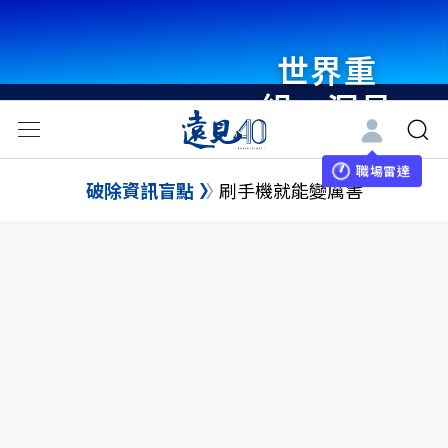
世界重
組・洞見
未來 與
世界領袖
職場雷達
破除資訊盲點
刷手機就能變厲害
同行