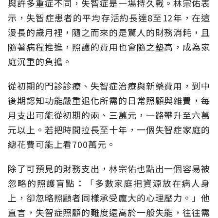
與許多重症不同，失智症是一場持久戰。林宗佑表
示，失智症患者的平均存活約長達8至12年，在這
漫長的歲月裡，隨之而來的是驚人的財務消耗，且
隨著病程推進，照護的費用也會隨之墊高，成為家
庭沉重的負擔。
從初期的門診診療、失智症治療與新藥費用，到中
後期認知功能嚴重退化所需的日常照顧與雜費，每
月支出可能從初期的兩、三萬元，一路攀升至六萬
元以上。若把時間拉長至十年，一個失智症家庭的
總花費可能上看700萬元。
除了可預見的財務支出，林宗佑也點出一個容易被
忽略的照護盲點：「多數家庭把資源放在病人身
上，卻忽略照顧者同樣承受龐大的心理壓力。」他
直言，失智症照顧的難度遠高於一般失能，往往需