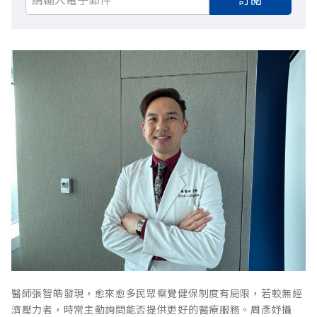
醫師張智皓發現，愈來愈多民眾察覺健保制度有局限，若較無經
濟壓力者，時常主動詢問能否提供更好的醫療服務。周彥妤攝