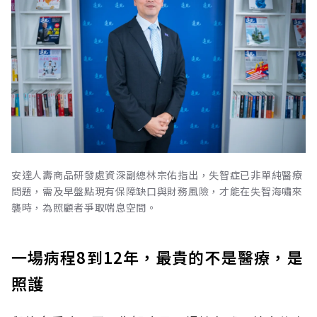
安達人壽商品研發處資深副總林宗佑指出，失智症已非單純醫療
問題，需及早盤點現有保障缺口與財務風險，才能在失智海嘯來
襲時，為照顧者爭取喘息空間。
一場病程8到12年，最貴的不是醫療，是
照護