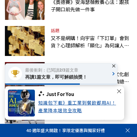
《奧德賽》安海瑟薇教養心法：跟孩
子開口前先做一件事
話題
又不是網購！向宇宙「下訂單」會到
貨？心理師解析「顯化」為何讓人無
法自拔
×
話題
最後衝刺：已閱讀2/3篇文章
厚植臺灣軟實力！遠見‧天下文化創
再讀1篇文章，即可解鎖抽獎！
辦人高希均辭世，文化部將呈請總統
明令褒揚
Just For You
知識包下載》重工業到餐飲都用AI！
科技
黃仁勳點名機器人是下波AI浪潮關
產業降本增效全攻略
鍵！這兩家台廠2027年迎爆發期
40 週年盛大開啟！享限定優惠與獨家好禮