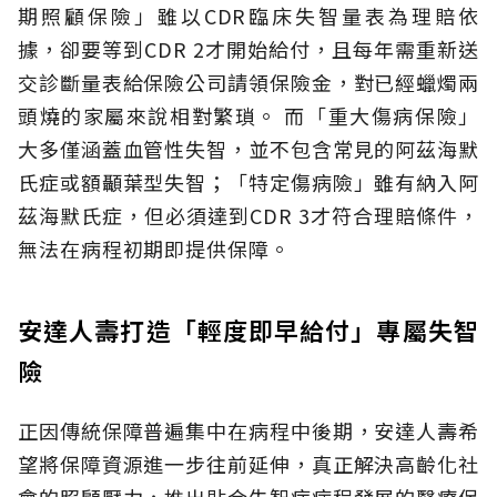
期照顧保險」雖以CDR臨床失智量表為理賠依
據，卻要等到CDR 2才開始給付，且每年需重新送
交診斷量表給保險公司請領保險金，對已經蠟燭兩
頭燒的家屬來說相對繁瑣。
而「重大傷病保險」
大多僅涵蓋血管性失智，並不包含常見的阿茲海默
氏症或額顳葉型失智；「特定傷病險」雖有納入阿
茲海默氏症，但必須達到CDR 3才符合理賠條件，
無法在病程初期即提供保障。
安達人壽打造「輕度即早給付」專屬失智
險
正因傳統保障普遍集中在病程中後期，安達人壽希
望將保障資源進一步往前延伸，真正解決高齡化社
會的照顧壓力，推出貼合失智症病程發展的醫療保