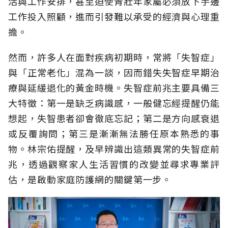
活與工作安排，甚至迫使青壯年家屬必須放下手邊
工作投入照顧，進而引發難以承受的經濟與心理重
擔。
然而，許多人在面對疾病初期時，常將「失智症」
與「正常老化」混為一談，因而錯失失智症早期治
療與延緩退化的黃金時機。失智症前兆主要具備三
大特徵：第一是缺乏病識感，一般健忘經提醒仍能
想起，失智患者卻會徹底忘記；第二是方向感衰退
或反覆詢問；第三是漸漸無法勝任原本熟悉的事
物。林宗佑提醒，及早辨識出這類異常的失智症前
兆，透過觀察家人生活習慣的改變並尋求專業評
估，是啟動家庭防護網的關鍵第一步。