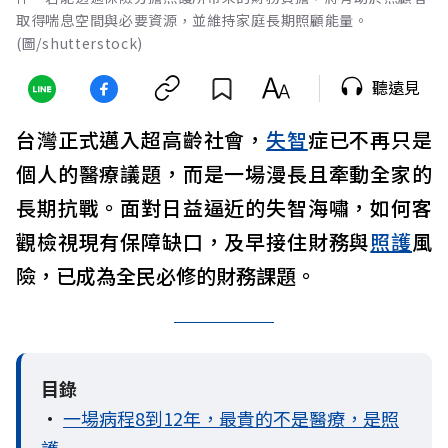
取得喘息空間與必要資源，並維持家庭長期照顧能量。
(圖/shutterstock)
聽遠見
台灣正式邁入超高齡社會，
失智
症已不再只是
個人的醫療議題，而是一場漫長且牽動全家的
長期抗戰。面對日益逼近的失智海嘯，如何客
觀檢視現有保障缺口，及早接住財務與
照護
風
險，已成為全民必修的財務課題。
目錄
•
一場病程8到12年，最貴的不是醫療，是照
護