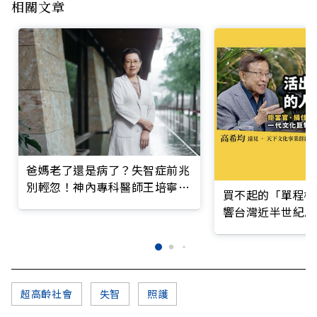
相關文章
爸媽老了還是病了？失智症前兆
別輕忽！神內專科醫師王培寧呼
買不起的「單程機
籲把握大腦黃金期
響台灣近半世紀思
超高齡社會
失智
照護