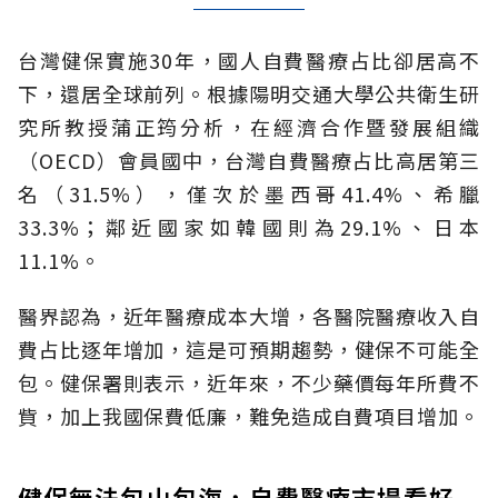
台灣健保實施30年，國人自費醫療占比卻居高不
下，還居全球前列。根據陽明交通大學公共衛生研
究所教授蒲正筠分析，在經濟合作暨發展組織
（OECD）會員國中，台灣自費醫療占比高居第三
名（31.5%），僅次於墨西哥41.4%、希臘
33.3%；鄰近國家如韓國則為29.1%、日本
11.1%。
醫界認為，近年醫療成本大增，各醫院醫療收入自
費占比逐年增加，這是可預期趨勢，健保不可能全
包。健保署則表示，近年來，不少藥價每年所費不
貲，加上我國保費低廉，難免造成自費項目增加。
健保無法包山包海，自費醫療市場看好