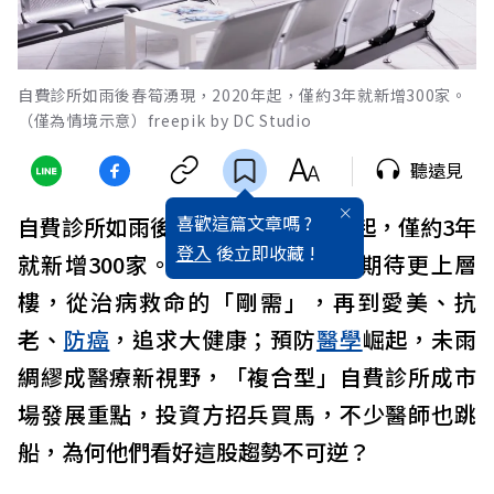
自費診所如雨後春筍湧現，2020年起，僅約3年就新增300家。
（僅為情境示意）freepik by DC Studio
聽遠見
喜歡這篇文章嗎 ?
自費診所如雨後春筍湧現，2020年起，僅約3年
登入
後立即收藏 !
就新增300家。民眾對醫療需求與期待更上層
樓，從治病救命的「剛需」，再到愛美、抗
老、
防癌
，追求大健康；預防
醫學
崛起，未雨
綢繆成醫療新視野，「複合型」自費診所成市
場發展重點，投資方招兵買馬，不少醫師也跳
船，為何他們看好這股趨勢不可逆？