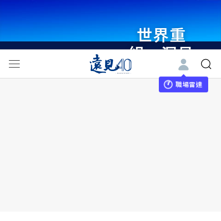
世界重
組・洞見
未來 與
世界領袖
職場雷達
同行