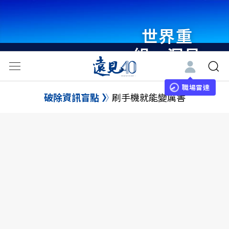
世界重
組・洞見
未來 與
世界領袖
職場雷達
破除資訊盲點
刷手機就能變厲害
同行