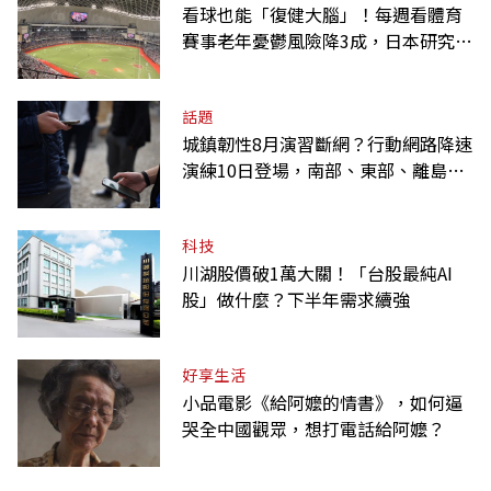
看球也能「復健大腦」！每週看體育
賽事老年憂鬱風險降3成，日本研究：
到現場效果更好
話題
城鎮韌性8月演習斷網？行動網路降速
演練10日登場，南部、東部、離島為
何不用？
科技
川湖股價破1萬大關！「台股最純AI
股」做什麼？下半年需求續強
好享生活
小品電影《給阿嬤的情書》，如何逼
哭全中國觀眾，想打電話給阿嬤？