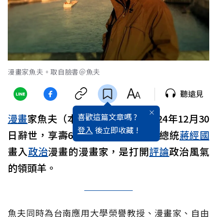
漫畫家魚夫。取自臉書＠魚夫
聽遠見
喜歡這篇文章嗎 ?
漫畫
家魚夫（本名：林奎佑）於2024年12月30
登入
後立即收藏 !
日辭世，享壽65歲。他是首名將故總統
蔣經國
畫入
政治
漫畫的漫畫家，是打開
評論
政治風氣
的領頭羊。
魚夫同時為台南應用大學榮譽教授、漫畫家、自由