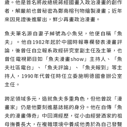
歲。他是首名將故總統蔣經國畫入政治漫畫的創作
者，解嚴前也曾秘密為鄭南榕刊物繪製漫畫；近年
來因見證後進輩出，鮮少再畫政治漫畫。
魚夫筆名源自妻子綽號為小魚兒，他便自稱「魚
夫」。他自1982年起於中國時報專欄發表漫畫評
論，後曾任自立報系政經研究室副主任及主筆，也
曾任電視節目如「魚夫漫畫show」主持人、「魚
夫社區電台」、「魚夫評論」、「魚夫報到」等主
持人，1990年代曾任時任立委施明德國會辦公室
主任。
跨足領域多元，造就魚夫多重角色，但他曾說「漫
畫家」仍是他要刻進墓誌銘的身分。他在自傳「魚
夫的漫畫傳奇」中回溯經歷，從小由經營酒家的祖
母撫養長大，在複雜環境中養成他勇於為自己發聲