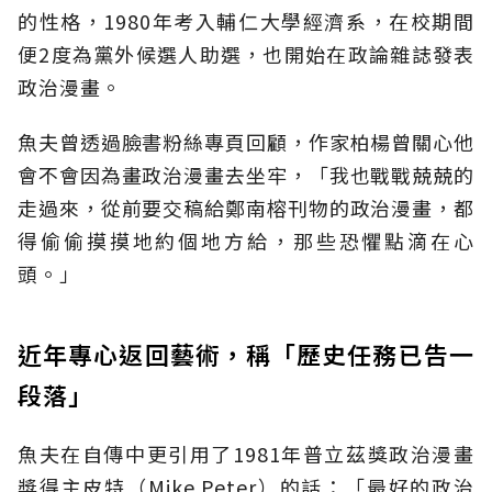
的性格，1980年考入輔仁大學經濟系，在校期間
便2度為黨外候選人助選，也開始在政論雜誌發表
政治漫畫。
魚夫曾透過臉書粉絲專頁回顧，作家柏楊曾關心他
會不會因為畫政治漫畫去坐牢，「我也戰戰兢兢的
走過來，從前要交稿給鄭南榕刊物的政治漫畫，都
得偷偷摸摸地約個地方給，那些恐懼點滴在心
頭。」
近年專心返回藝術，稱「歷史任務已告一
段落」
魚夫在自傳中更引用了1981年普立茲獎政治漫畫
獎得主皮特（Mike Peter）的話：「最好的政治