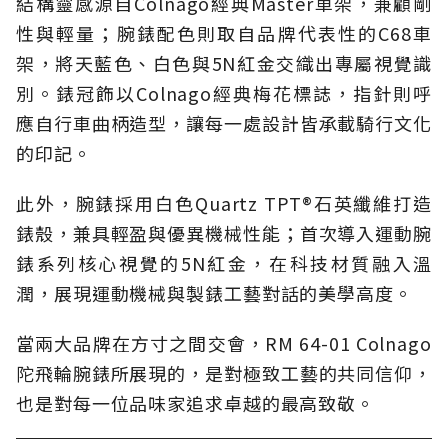
結構靈感源自Colnago經典Master車架，兼顧剛
性與輕量；腕錶配色則取自品牌代表性的C68車
架，將天藍色、白色與5N紅金交織出專屬視覺識
別。錶冠飾以Colnago經典梅花標誌，指針則呼
應自行車曲柄造型，讓每一處設計皆承載騎行文化
的印記。
此外，腕錶採用白色Quartz TPT®石英纖維打造
錶殼，兼具輕盈與優異機械性能；首次導入運動腕
錶系列核心視覺的5N紅金，在科技材質融入溫
潤，展現運動機械與製錶工藝對話的美學高度。
當兩大品牌在方寸之間交會，RM 64-01 Colnago
陀飛輪腕錶所展現的，是對極致工藝的共同信仰，
也是對每一位品味家追求卓越的最高致敬。