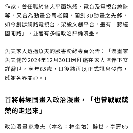
作家，曾任職於各大平面媒體、電台及電視台總監
等，又曾為動畫公司老闆，開創3D動畫之先鋒，
如今創辦網路電視台，架設文創平台，畫有「蔣經
國開路」，並著有多幅政治評論漫畫。
魚夫家人透過魚夫的臉書粉絲專頁公告：「漫畫家
魚夫慟於2024年12月30日因肝癌在家人陪伴下安
詳辭世，享年65歲，日後將再以正式訊息發佈，
感謝各界關心。」
首將蔣經國畫入政治漫畫，「也曾戰戰兢
兢的走過來」
政治漫畫家魚夫（本名：林奎佑）辭世，享壽65