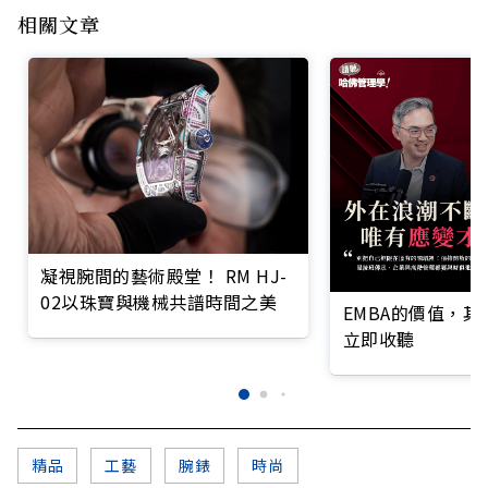
相關文章
凝視腕間的藝術殿堂！ RM HJ-
02以珠寶與機械共譜時間之美
EMBA的價值，
立即收聽
精品
工藝
腕錶
時尚