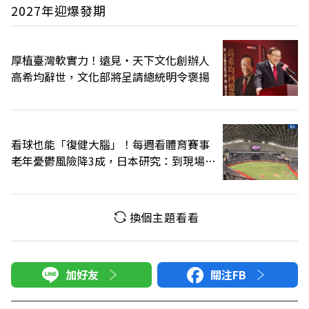
2027年迎爆發期
厚植臺灣軟實力！遠見‧天下文化創辦人
高希均辭世，文化部將呈請總統明令褒揚
看球也能「復健大腦」！每週看體育賽事
老年憂鬱風險降3成，日本研究：到現場效
果更好
換個主題看看
加好友
關注FB