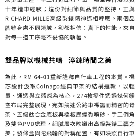
十年造車經驗；這份對細節與品質的堅持，正與
RICHARD MILLE高級製錶精神遙相呼應。兩個品
牌雖身處不同領域，卻都相信：真正的性能，來自
對每一道工序毫不妥協的執著。
雙品牌以機械共鳴 淬鍊時間之美
為此，RM 64-01重新詮釋自行車工程的本質。機
芯設計汲取Colnago經典車架的結構邏輯，以輕
量、通透與立體感為核心，274枚零件透過幾何鏤
空布局完整展現，宛如競速公路車裸露而精密的骨
架。五級鈦合金底板與橋板歷經微噴砂、手工倒角
及雙色PVD處理，細膩層次映襯出高級製錶工藝之
美；發條盒與陀飛輪的對稱配置，有如映照自行車