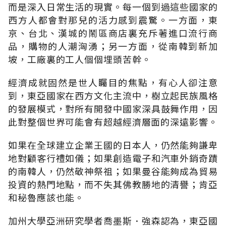
而是深入日常生活的現實。每一個到過這些國家的
西方人都會對那兒的活力感到震驚。一方面，東
京、台北、漢城的鬧區商店裏充斥著進口流行商
品，購物的人潮洶湧；另一方面，從南韓到新加
坡，工廠裏的工人個個埋頭苦幹。
經濟成就固然是世人矚目的焦點，有心人卻注意
到，東亞國家在西方文化主流中，樹立起民族風格
的發展模式，對所有開發中國家深具鼓舞作用，因
此對整個世界可能會有超越經濟層面的深遠影響。
如果在全球建立企業王國的日本人，仍然能夠謙卑
地對顧客行禮如儀；如果創造電子和汽車外銷奇蹟
的南韓人，仍然敬神祭祖；如果曼谷能夠成為貿易
投資的熱門地點，而不失其佛教勝地的清譽；肯亞
和秘魯應該也能。
加州大學亞洲研究學者喬墨斯．強森認為，東亞國