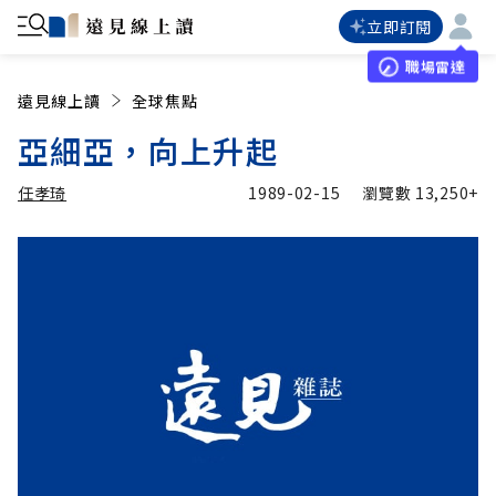
立即訂閱
職場雷達
遠見線上讀
全球焦點
亞細亞，向上升起
任孝琦
1989-02-15
瀏覽數
13,250+
加入追蹤
任孝琦