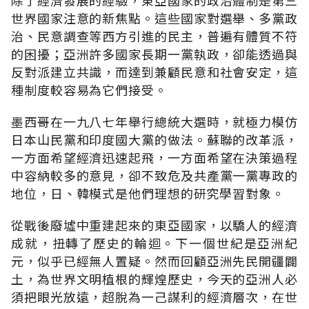
世界國家注意的新焦點。這些國家對選舉、多黨政
治、民意調查等西方引進的民主，普遍有體質不符
的困擾；亞洲許多國家長期一黨執政，卻能透過與
反對派建立共識，而達到兼顧民意和社會安定，這
種制度較容易為它們接受。
墨西哥在一九八七年舉行總統大選時，就極力模仿
日本山民黨和印度國大黨的做法。蘇聯的改革派，
一方面希望經濟迅速起飛，一方面希望在決策過程
中容納較多的意見，卻不致危及共產黨一黨專政的
地位，日、韓模式是他們理想的研究學習對象。
從戰後廢墟中重建起來的東亞國家，以驕人的經濟
成就，扭轉了歷史的輪迴。下一個世紀是亞洲紀
元，似乎已經無人置疑。然而回顧亞洲先民開疆闢
土，為世界文明植根的輝煌歷史，今天的亞洲人必
須把眼光放遠，超脫為一己謀利的經濟層次，在世