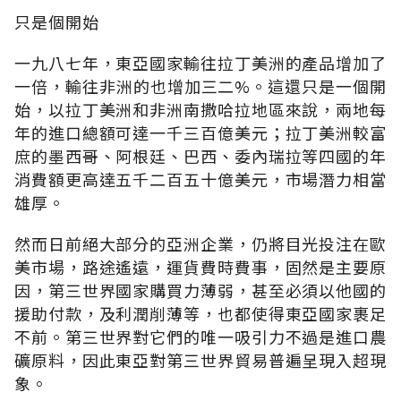
只是個開始
一九八七年，東亞國家輸往拉丁美洲的產品增加了
一倍，輸往非洲的也增加三二%。這還只是一個開
始，以拉丁美洲和非洲南撒哈拉地區來說，兩地每
年的進口總額可達一千三百億美元；拉丁美洲較富
庶的墨西哥、阿根廷、巴西、委內瑞拉等四國的年
消費額更高達五千二百五十億美元，市場潛力相當
雄厚。
然而日前絕大部分的亞洲企業，仍將目光投注在歐
美市場，路途遙遠，運貨費時費事，固然是主要原
因，第三世界國家購買力薄弱，甚至必須以他國的
援助付款，及利潤削薄等，也都使得東亞國家裹足
不前。第三世界對它們的唯一吸引力不過是進口農
礦原料，因此東亞對第三世界貿易普遍呈現入超現
象。