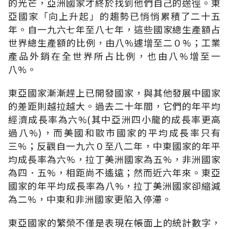
的光芒，亞洲國家才終於找到他們自己的途徑。東
亞國家「向上升起」的趨勢已悄悄累積了二十五
年。自一九六七年至八七年，這些國家總生產額占
世界總生產額的比例，由八%遽增至二０%；工業
產品外銷在全世界所占比例，也由八%增至一
八%。
東亞國家漸漸趕上已開發國家，與其他發展中國家
的差距則越拉越大。過去二十年間，它們的年平均
經濟成長率為六%(其中亞洲四小龍的成長率更高
過八%)，而美國和歐市國家的平均成長率只有
三%；反觀自一九六０至八二年，中東國家的年平
均成長率為六%，拉丁美洲國家為五%，非洲國家
為四．五%，相距尚不遙遠；然而近六年來。東亞
國家的年平均成長率為八%，拉丁美洲國家卻縮減
為二%，中東和非洲國家更陷入停滯。
東亞國家的繁榮不僅是表現在帳面上的統計數字，