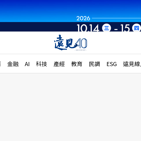
章
特輯
文章
大學升學、職涯攻略
遠
際
金融
AI
科技
產經
教育
民調
ESG
遠見線
國際
更
縣市施政調查全解析
金融
單
民調
產經
電
好享生活
獨
專欄