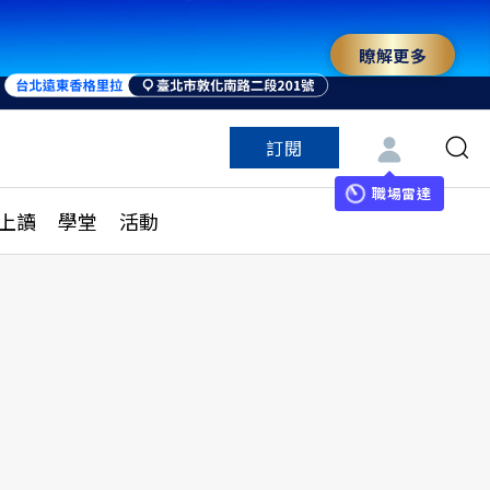
瞭解更多
訂閱
特色頻道
訂閱
見線上讀
ESG遠見
職場雷達
上讀
學堂
活動
多訂閱方案
城市學
刊購買
健康遠見
子報訂閱
華人精英論壇
享知識包
領導影響力學院