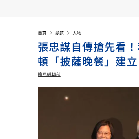
【遠見40週年慶】訂《遠見》贈實用家電3選1+暢銷好
首頁
話題
人物
張忠謀自傳搶先看！
頓「披薩晚餐」建立
遠見編輯部
加入追蹤
遠見編輯部