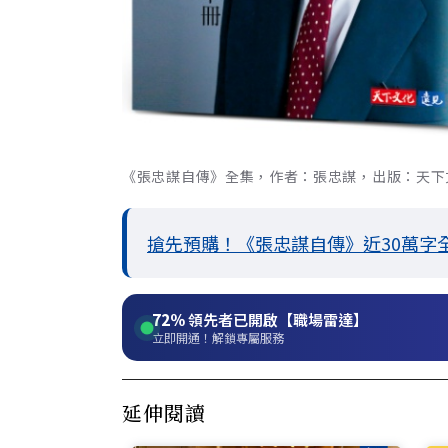
《張忠謀自傳》全集，作者：張忠謀，出版：天下文化，
搶先預購！《張忠謀自傳》近30萬字
72%
領先者已開啟【職場雷達】
立即開通！解鎖專屬服務
延伸閱讀