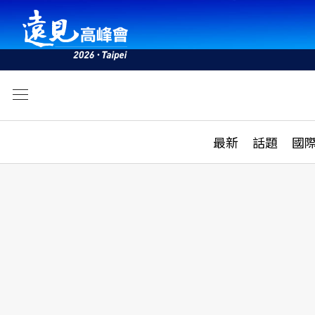
文
最新
最新
話題
國
雜誌目錄
活動
話題
AI
學堂
專題報導
科技
教育
遠見ON AIR
影音
合作