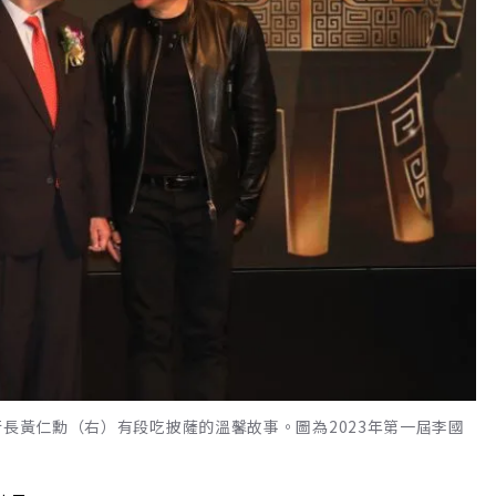
行長黃仁勳（右）有段吃披薩的溫馨故事。圖為2023年第一屆李國