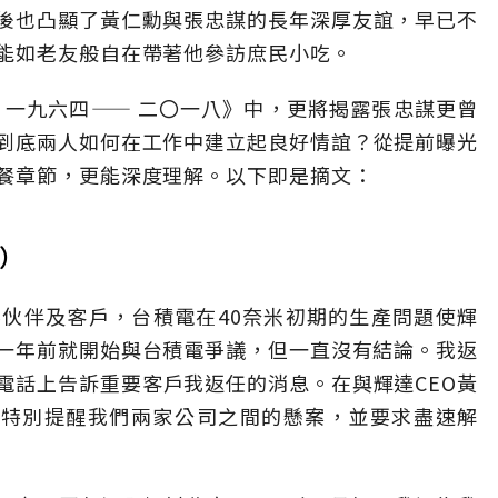
後也凸顯了黃仁勳與張忠謀的長年深厚友誼，早已不
能如老友般自在帶著他參訪庶民小吃。
 一九六四—— 二〇一八》中，更將揭露張忠謀更曾
到底兩人如何在工作中建立起良好情誼？從提前曝光
餐章節，更能深度理解。以下即是摘文：
月）
伙伴及客戶，台積電在40奈米初期的生產問題使輝
O一年前就開始與台積電爭議，但一直沒有結論。我返
電話上告訴重要客戶我返任的消息。在與輝達CEO黃
時，他也特別提醒我們兩家公司之間的懸案，並要求盡速解