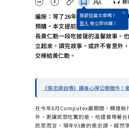
聽
喜歡這篇文章嗎 ?
編按：等了26年的
張忠謀
自傳下冊即
登入
後立即收藏 !
預購。本文提前揭露下冊中，張忠謀於2
長黃仁勳一段吃披薩的溫馨故事。
立起來。讀完故事，或許不會意外
交棒給黃仁勳。
《張忠謀自傳》讀後心得公開徵件！
在今年6月Computex展期間，輝
外，更讓民眾吃驚的是，他還曾帶著台
民眾而言，現年93歲的張忠謀，縱然