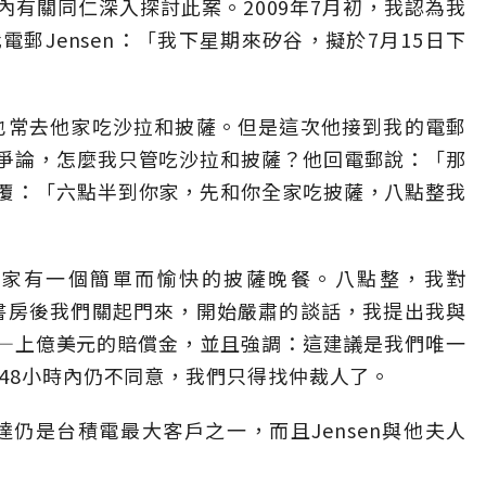
有關同仁深入探討此案。2009年7月初，我認為我
郵Jensen：「我下星期來矽谷，擬於7月15日下
，也常去他家吃沙拉和披薩。但是這次他接到我的電郵
爭論，怎麼我只管吃沙拉和披薩？他回電郵說：「那
覆：「六點半到你家，先和你全家吃披薩，八點整我
與他全家有一個簡單而愉快的披薩晚餐。八點整，我對
進書房後我們關起門來，開始嚴肅的談話，我提出我與
—上億美元的賠償金，並且強調：這建議是我們唯一
48小時內仍不同意，我們只得找仲裁人了。
輝達仍是台積電最大客戶之一，而且Jensen與他夫人