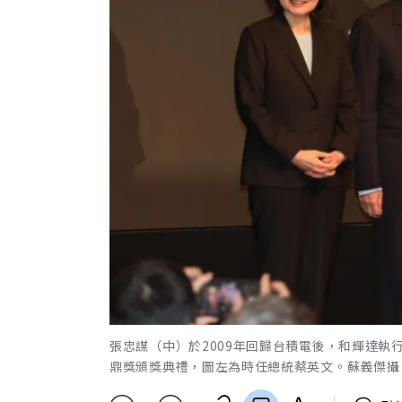
張忠謀（中）於2009年回歸台積電後，和輝達執
鼎獎頒獎典禮，圖左為時任總統蔡英文。蘇義傑攝