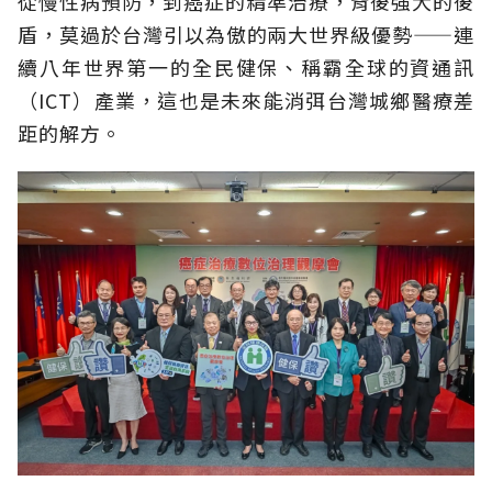
從慢性病預防，到癌症的精準治療，背後強大的後
盾，莫過於台灣引以為傲的兩大世界級優勢——連
續八年世界第一的全民健保、稱霸全球的資通訊
（ICT）產業，這也是未來能消弭台灣城鄉醫療差
距的解方。