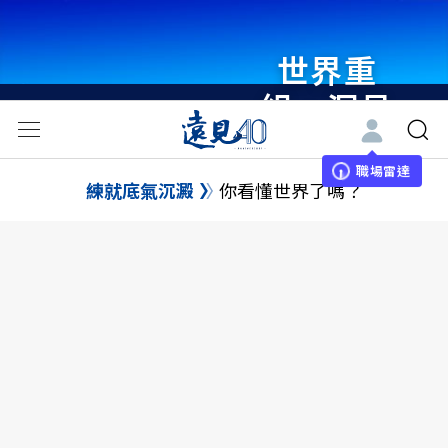
世界重
組・洞見
未來 與
世界領袖
職場雷達
練就底氣沉澱
你看懂世界了嗎？
同行