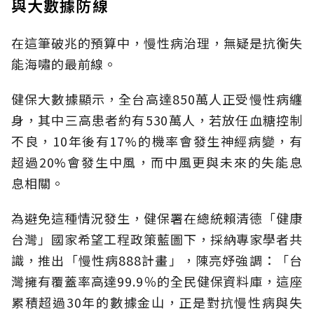
與大數據防線
在這筆破兆的預算中，慢性病治理，無疑是抗衡失
能海嘯的最前線。
健保大數據顯示，全台高達850萬人正受慢性病纏
身，其中三高患者約有530萬人，若放任血糖控制
不良，10年後有17%的機率會發生神經病變，有
超過20%會發生中風，而中風更與未來的失能息
息相關。
為避免這種情況發生，健保署在總統賴清德「健康
台灣」國家希望工程政策藍圖下，採納專家學者共
識，推出「慢性病888計畫」，陳亮妤強調：「台
灣擁有覆蓋率高達99.9％的全民健保資料庫，這座
累積超過30年的數據金山，正是對抗慢性病與失