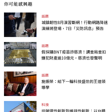
你可能感興趣
話題
城鎮韌性8月演習斷網！行動網路降速
演練將登場，7日「災防訊息」預告
話題
假採購BNT疫苗詐慈濟！調查局查扣
嫌犯財產逾10億元，慈濟也發聲明
話題
施振榮：給下一輪科技盛世的王道領
導學
科技
從破壞性創新到維持性創新：以台積