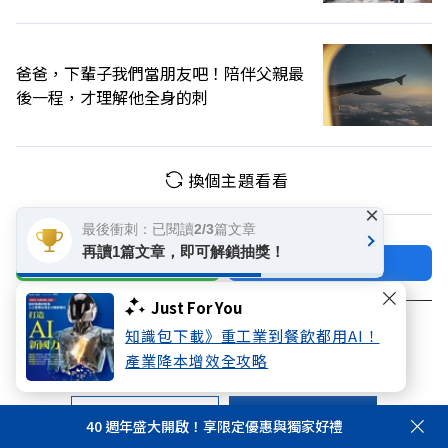
爸爸，下輩子我們當朋友吧！陪伴父親最
後一程，才理解他全身的刺
換個主題看看
×
最後衝刺：已閱讀2/3篇文章
再讀1篇文章，即可解鎖抽獎！
加好友
關注FB
Just For You
登入網站會員
知識包下載》重工業到餐飲都用AI！
產業降本增效全攻略
享受更多個人化的會員服務
快速註冊
會員登入
40 週年盛大開啟！享限定優惠與獨家好禮