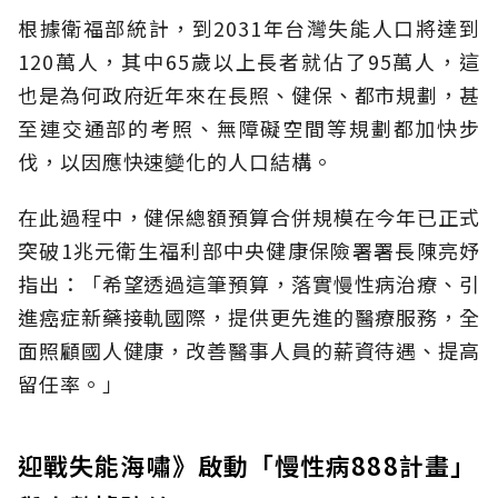
根據衛福部統計，到2031年台灣失能人口將達到
120萬人，其中65歲以上長者就佔了95萬人，這
也是為何政府近年來在長照、健保、都市規劃，甚
至連交通部的考照、無障礙空間等規劃都加快步
伐，以因應快速變化的人口結構。
在此過程中，健保總額預算合併規模在今年已正式
突破1兆元衛生福利部中央健康保險署署長陳亮妤
指出：「希望透過這筆預算，落實慢性病治療、引
進癌症新藥接軌國際，提供更先進的醫療服務，全
面照顧國人健康，改善醫事人員的薪資待遇、提高
留任率。」
迎戰失能海嘯》啟動「慢性病888計畫」