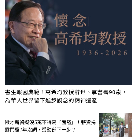
書生報國典範！高希均教授辭世、享耆壽90歲，
為華人世界留下進步觀念的精神遺產
徵才薪資擬沒5萬不得寫「面議」！薪資揭
露門檻7年沒調，勞動部下一步？