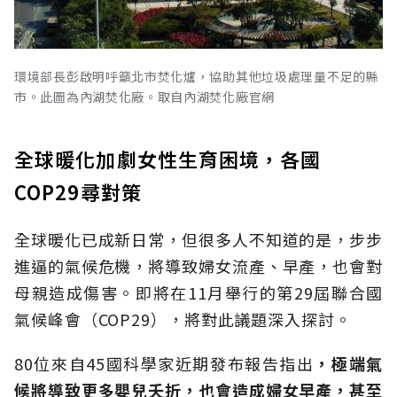
環境部長彭啟明呼籲北市焚化爐，協助其他垃圾處理量不足的縣
市。此圖為內湖焚化廠。取自內湖焚化廠官網
全球暖化加劇女性生育困境，各國
COP29尋對策
全球暖化已成新日常，但很多人不知道的是，步步
進逼的氣候危機，將導致婦女流產、早產，也會對
母親造成傷害。即將在11月舉行的第29屆聯合國
氣候峰會（COP29），將對此議題深入探討。
80位來自45國科學家近期發布報告指出
，極端氣
候將導致更多嬰兒夭折，也會造成婦女早產，甚至