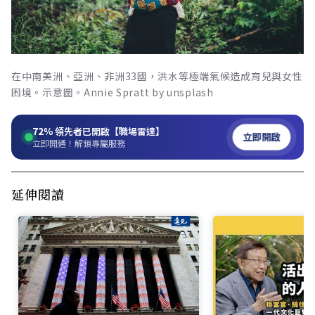
在中南美洲、亞洲、非洲33國，洪水等極端氣候造成育兒與女性
困境。示意圖。Annie Spratt by unsplash
72%
領先者已開啟【職場雷達】
立即開啟
立即開通！解鎖專屬服務
延伸閱讀