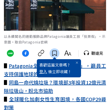
以永續聞名的運動服飾品牌Patagonia讓員工放「投票假」。示
意圖。取自Patagonia官網
聽遠見
喜歡這篇文章嗎 ?
▋
Patagonia全美門市放「投票假」，籲員工
登入
後立即收藏 !
支持保護地球的人
▋
同島一命代燒垃圾？環境部3年投資12億元清
除垃圾山，盼北市協助
▋
全球暖化加劇女性生育困境，各國COP29尋
對策