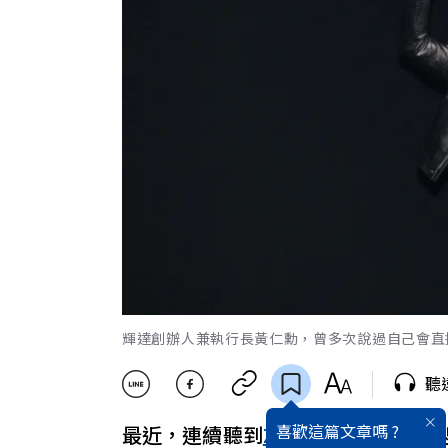
輝達創辦人兼執行長黃仁勳，曾多次說過自己會直
聽
喜歡這篇文章嗎 ?
最近，連續聽到
Z世代
上班族朋友抱