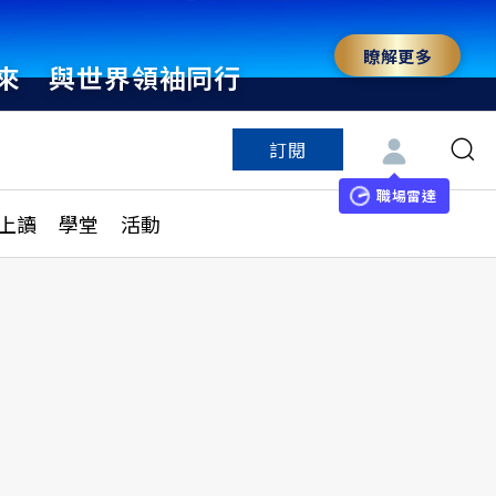
瞭解更多
來 與世界領袖同行
訂閱
特色頻道
訂閱
見線上讀
ESG遠見
職場雷達
上讀
學堂
活動
多訂閱方案
城市學
刊購買
健康遠見
子報訂閱
華人精英論壇
享知識包
領導影響力學院