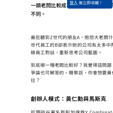
登入
後立即收藏 !
一類老闆比較成功？我也想從這裡找
不同。
最近聽到Z世代的朋友A，抱怨大老闆
世代員工的B卻表示她的公司有太多中
線員工對話，重新思考公司藍圖。
到底哪一種老闆比較好？我覺得這問題
爭論也可解答的。簡單說，你會想要黃
拉？
創辦人模式：黃仁勳與馬斯克
近期矽谷著名新創加速器Y Combi