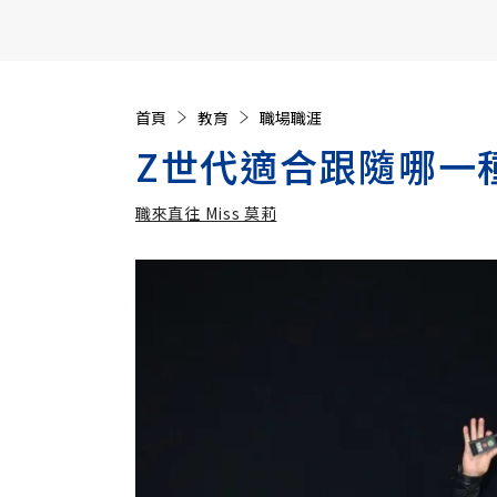
【遠見40週年慶】訂《遠見》贈實用家電3選1+暢銷好
首頁
教育
職場職涯
Z世代適合跟隨哪一
職來直往 Miss 莫莉
加入追蹤
職來直往 Miss 莫莉