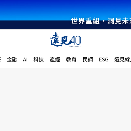
世界重組・洞見未
章
特輯
文章
大學升學、職涯攻略
遠
際
金融
AI
科技
產經
教育
民調
ESG
遠見線
國際
更
縣市施政調查全解析
金融
單
民調
產經
電
好享生活
獨
專欄