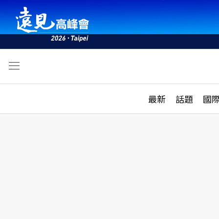
文
最新
最新
話題
國
雜誌目錄
活動
話題
AI
學堂
專題報導
科技
教育
遠見ON AIR
影音
合作