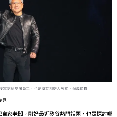
接寫信給基層員工，也是屬於創辦人模式。蘇義傑攝
遠見
怨自家老闆。剛好最近矽谷熱門話題，也是探討哪