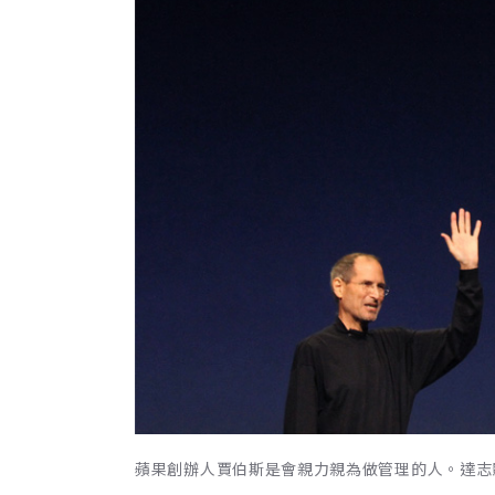
蘋果創辦人賈伯斯是會親力親為做管理的人。達志