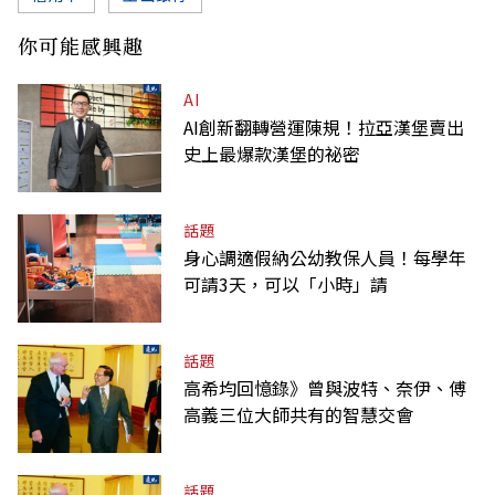
你可能感興趣
AI
AI創新翻轉營運陳規！拉亞漢堡賣出
史上最爆款漢堡的祕密
話題
身心調適假納公幼教保人員！每學年
可請3天，可以「小時」請
話題
高希均回憶錄》曾與波特、奈伊、傅
高義三位大師共有的智慧交會
話題