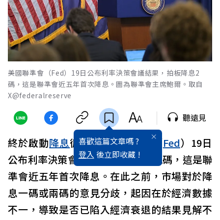
美國聯準會（Fed）19日公布利率決策會議結果，拍板降息2
碼，這是聯準會近五年首次降息。圖為聯準會主席鮑爾。取自
X@federalreserve
聽遠見
喜歡這篇文章嗎 ?
終於啟動
降息
循環！美國聯準會（
Fed
）19日
登入
後立即收藏 !
公布利率決策會議結果，拍板降息2碼，這是聯
準會近五年首次降息。在此之前，市場對於降
息一碼或兩碼的意見分歧，起因在於經濟數據
不一，導致是否已陷入經濟衰退的結果見解不