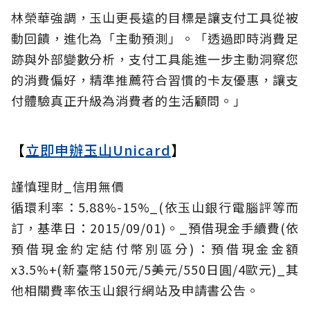
林榮華強調，玉山更長遠的目標是讓支付工具從被
動回饋，進化為「主動預測」。「透過即時消費足
跡與外部變數分析，支付工具能進一步主動洞察您
的消費偏好，精準推薦符合習慣的卡友優惠，讓支
付體驗真正升級為消費者的生活顧問。」
【
立即申辦玉山Unicard
】
謹慎理財_信用無價
循環利率：5.88%-15%_(依玉山銀行電腦評等而
訂，基準日：2015/09/01)。_預借現金手續費(依
預借現金約定結付幣別區分)：預借現金金額
x3.5%+(新臺幣150元/5美元/550日圓/4歐元)_其
他相關費率依玉山銀行網站及申請書公告。