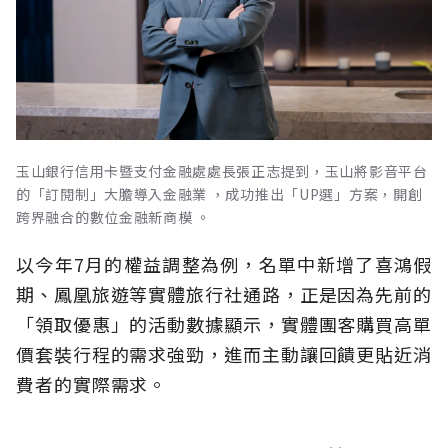
玉山銀行信用卡暨支付金融處處長張正志提到，玉山將影音平台
的「訂閱制」大膽導入金融業 ，成功推出「UP選」方案，開創
跨界融合的數位金融新商模 。
以今年7月的權益調整為例，名單中新增了喜鴻假
期、鳳凰旅遊等實體旅行社通路，正是因為先前的
「領取優惠」的活動數據顯示，實體團客購買高單
價套裝行程的需求強勁，進而主動讓回饋更貼近消
費者的實際需求。