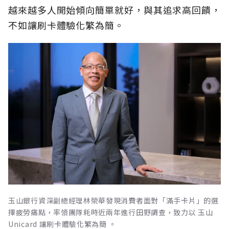
越來越多人開始傾向簡單就好，與其追求高回饋，
不如讓刷卡體驗化繁為簡。
玉山銀行資深副總經理林榮華發現消費者面對「滿手卡片」的選
擇疲勞痛點，率領團隊耗時近兩年進行田野調查，致力以 玉山
Unicard 讓刷卡體驗化繁為簡 。