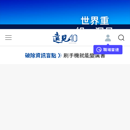
世界重
組・洞見
未來 與
世界領袖
職場雷達
破除資訊盲點
刷手機就能變厲害
同行