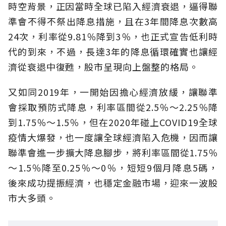
時空背景，正因當時全球已陷入經濟衰退，逼得聯
準會不得不祭出降息措施，且在3年間降息次數高
24次，利率從9.81％降到3％，也正式宣告低利時
代的到來，不過，長達3年的降息循環確實也讓經
濟從衰退中復甦，股市呈現向上盤整的格局。
又如同2019年，一開始因擔心經濟放緩，讓聯準
會採取預防式降息，利率區間從2.5％～2.25％降
到1.75％～1.5％，但在2020年碰上COVID19全球
疫情大爆發，也一度讓全球經濟陷入危機，因而讓
聯準會進一步擴大降息腳步，將利率區間從1.75％
～1.5％降至0.25％～0％，短短9個月降息5碼，
後來成功提振經濟，也穩定金融市場，迎來一波股
市大多頭。