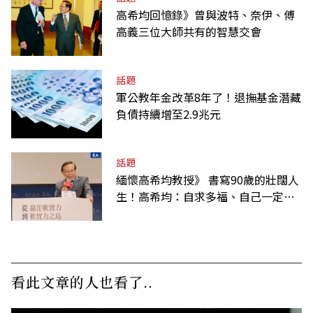
高希均回憶錄》曾與波特、奈伊、傅
高義三位大師共有的智慧交會
話題
軍公教年金改革8年了！退撫基金潛藏
負債持續增至2.9兆元
話題
緬懷高希均教授》 書寫90歲的壯闊人
生！高希均：自求多福、自己一定要
爭氣
看此文章的人也看了..