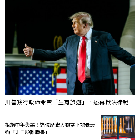
川普簽行政命令禁「生育旅遊」，恐再掀法律戰
拒絕中年失業！這位歷史人物寫下地表最
強「非自願離職書」