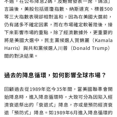
不過，在公布降息2碼，及鮑爾發表一席「鴿派」
言論後，美股包括道瓊指數、納斯達克、標普500
等三大指數表現卻相對溫和，因為在美國大選前，
仍有諸多不確定因素，而在市場確定軟著陸後，接
下來影響市場的重點，除了經濟數據外，更重要的
將是美國大選中，民主黨候選人賀錦麗（Kamala
Harris）與共和黨候選人川普（Donald Trump）
間的對決結果。
過去的降息循環，如何影響全球市場？
回顧過去從1989年迄今35年間，當美國聯準會開
始降息時，進入降息循環時，大致可分為因陷入經
濟衰退祭出的「衰退式」降息，亦或是預防經濟衰
退「預防式」降息。如1989年6月進入降息循環的