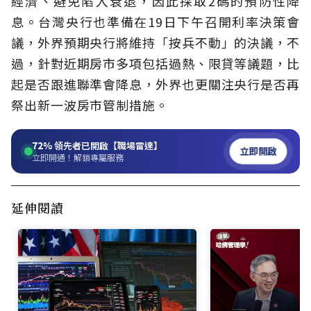
經濟、避免陷入衰退，因此採取2碼的預防性降
息。台灣央行也準備在19日下午召開利率決策會
議，外界預期央行將維持「按兵不動」的決議，不
過，針對近期房市多項包括過熱、限貸等議題，比
起是否跟進聯準會降息，外界也更關注央行是否再
祭出新一波房市管制措施。
72%
領先者已開啟【職場雷達】
立即開啟
立即開通！解鎖專屬服務
延伸閱讀