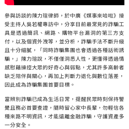
參與訪談的陳力瑄律師，於中廣《媒事來哈啦》接
受主持人吳若權專訪中，分享目前最常見的詐騙工
具是透過簡訊、網路、購物平台漏洞的第三方支
付，以及個資外洩等，並分析，詐騙手法不斷升級
且十分細膩，「同時詐騙集團也會透過各種話術誘
騙，」陳力瑄說，不僅僅洞悉人性，更懂得透過情
感慰藉操控大眾的好奇心與弱點，尤其許多高齡者
缺乏陪伴與關心，再加上判斷力退化與數位落差，
因此成為詐騙集團首要目標。
當辨別詐騙已成為生活日常，提醒民眾時刻保持警
覺且務必首要查證，隨時留心家中長輩，勿輕信各
種來路不明資訊，才能遠離金融詐騙，守護資產多
一分安全。