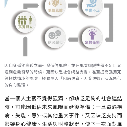
因自身孤獨與孤立而引發低估風險，並在風險應變準備不足且又
遇到危機衝擊的時候，更因缺乏社會網絡支撐，甚至提高孤獨死
等極端情境的風險，極易陷入「因病致貧、因貧致鬱」狀況惡化
的負向循環。
當一個人主觀不覺得孤獨，卻缺乏足夠的社會連結
時，可能因低估未來風險而延後準備；一旦遭遇疾
病、失能、意外或其他重大事件，又因缺乏支持而
影響身心健康、生活與財務狀況，使下一次面對風