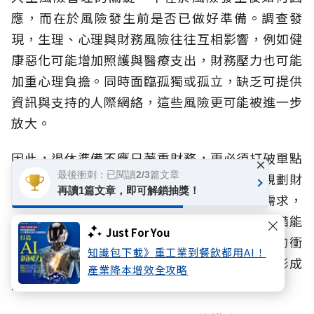
應，而在於風險發生前是否已做好準備。調查發
現，生理、心理與財務風險往往互相影響，例如健
康惡化可能增加照護與醫療支出，財務壓力也可能
加重心理負擔。同時面臨孤獨或孤立，缺乏可提供
資訊與支持的人際網絡，這些風險更可能被進一步
放大。
因此，退休準備不應只著重財務，更必須打破單點
×
最後衝刺：已閱讀2/3篇文章
防禦，而應提早啟動全方位規劃，除了持續規劃財
再讀1篇文章，即可解鎖抽獎！
務安排，也應同步思考健康管理、未來照護需求，
以及可提供支持的社會網絡。當不同面向的準備能
Just For You
及早展開，不僅有助於降低風險對生活造成的衝
知識包下載》重工業到餐飲都用AI！
擊，更能避免健康、生活與財務因缺乏支持而形成
產業降本增效全攻略
連鎖影響，提升面對不同人生階段挑戰的韌性。