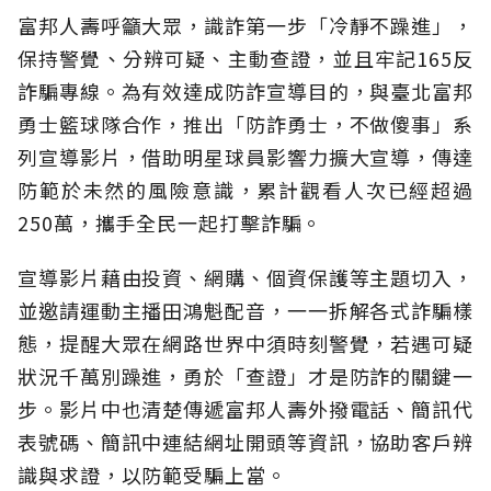
富邦人壽呼籲大眾，識詐第一步「冷靜不躁進」，
保持警覺、分辨可疑、主動查證，並且牢記165反
詐騙專線。為有效達成防詐宣導目的，與臺北富邦
勇士籃球隊合作，推出「防詐勇士，不做傻事」系
列宣導影片，借助明星球員影響力擴大宣導，傳達
防範於未然的風險意識，累計觀看人次已經超過
250萬，攜手全民一起打擊詐騙。
宣導影片藉由投資、網購、個資保護等主題切入，
並邀請運動主播田鴻魁配音，一一拆解各式詐騙樣
態，提醒大眾在網路世界中須時刻警覺，若遇可疑
狀況千萬別躁進，勇於「查證」才是防詐的關鍵一
步。影片中也清楚傳遞富邦人壽外撥電話、簡訊代
表號碼、簡訊中連結網址開頭等資訊，協助客戶辨
識與求證，以防範受騙上當。