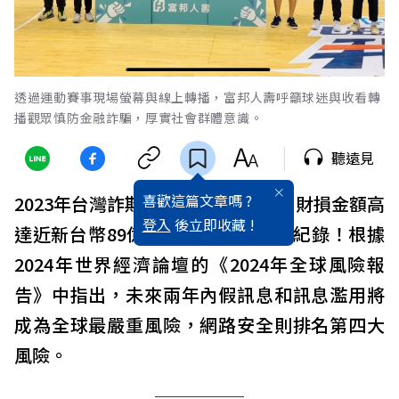
透過運動賽事現場螢幕與線上轉播，富邦人壽呼籲球迷與收看轉
播觀眾慎防金融詐騙，厚實社會群體意識。
聽遠見
喜歡這篇文章嗎 ?
2023年台灣詐欺案累計超過3萬件，財損金額高
登入
後立即收藏 !
達近新台幣89億元，創下史上新高紀錄！根據
2024年世界經濟論壇的《2024年全球風險報
告》中指出，未來兩年內假訊息和訊息濫用將
成為全球最嚴重風險，網路安全則排名第四大
風險。