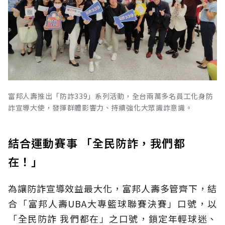
富邦人壽推出「防詐339」系列活動，全台兩萬多名員工化身防
詐宣導大使，發揮群體影響力、持續強化大眾識詐意識。
結合運動賽事 「全民防詐，我們都
在！」
為讓防詐宣導效益最大化，富邦人壽多管齊下，結
合「富邦人壽UBA大專籃球聯賽決賽」口號，以
「全民防詐 我們都在」之口號，鎖定年輕球迷、