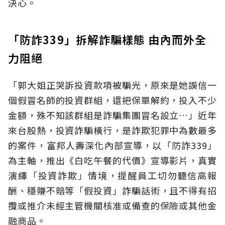
決心。
「防詐339」拆解詐騙樣態 由內而外全
力阻絕
「郭大姐正哭訴投資款項被騙光，原來是她誤信一
個假冒名師的投資群組，還把保單解約，投入不少
金額，殊不知該群組是詐騙集團冒名設立…」近年
來台股熱，投資詐騙橫行，是詐欺犯罪中為數最多
的案件，富邦人壽深化內部宣導，以「防詐339」
為主軸，推出《白吃午餐的代價》宣導影片，真實
演繹「投資詐欺」情境，提醒員工切勿聽信高報
酬、穩賺不賠等「假投資」詐騙話術，且不得有招
攬或推介未經主管機關核准或備查的保險或其他金
融商品。