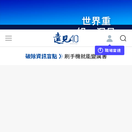
世界重
組・洞見
未來 與
世界領袖
職場雷達
破除資訊盲點
刷手機就能變厲害
同行