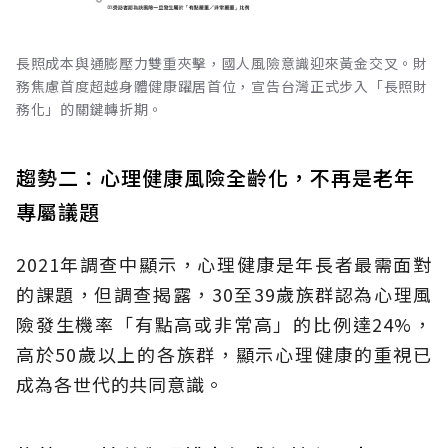
長照成本與通膨壓力雙重夾擊，國人風險意識迎來黃金交叉。財
務焦慮首度超越身體健康躍居首位，宣告台灣正式步入「長照財
務化」的關鍵轉折期。
趨勢二：心理健康風險全齡化，不再是老年
專屬議題
2021年調查中顯示，心理健康是年長者最需面對
的課題，但調查揭露，30至39歲族群認為心理風
險發生機率「有點高或非常高」的比例達24%，
高於50歲以上的各族群，顯示心理健康的重視已
成為各世代的共同意識。