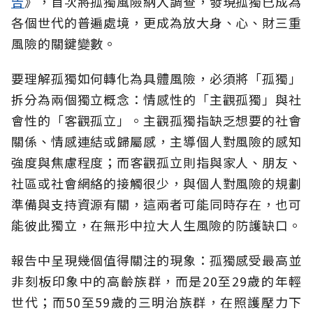
告
》，首次將孤獨風險納入調查，發現孤獨已成為
各個世代的普遍處境，更成為放大身、心、財三重
風險的關鍵變數。
要理解孤獨如何轉化為具體風險，必須將「孤獨」
拆分為兩個獨立概念：情感性的「主觀孤獨」與社
會性的「客觀孤立」。主觀孤獨指缺乏想要的社會
關係、情感連結或歸屬感，主導個人對風險的感知
強度與焦慮程度；而客觀孤立則指與家人、朋友、
社區或社會網絡的接觸很少，與個人對風險的規劃
準備與支持資源有關，這兩者可能同時存在，也可
能彼此獨立，在無形中拉大人生風險的防護缺口。
報告中呈現幾個值得關注的現象：孤獨感受最高並
非刻板印象中的高齡族群，而是20至29歲的年輕
世代；而50至59歲的三明治族群，在照護壓力下