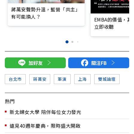
蔣萬安聲勢升溫，藍營「共主」
有可能換人？
EMBA的價值，
立即收聽
加好友
關注FB
台北市
蔣萬安
軍演
上海
雙城論壇
熱門
新北婦女大學 陪伴每位女力發光
遠見40週年慶典，限時盛大開啟