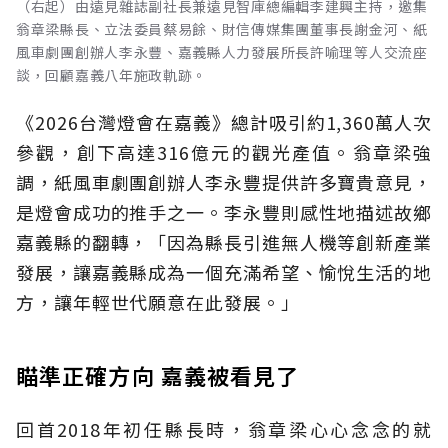
（右起）由遠見雜誌副社長兼遠見智庫總編輯李建興主持，邀集
翁章梁縣長、立法委員蔡易餘、財信傳媒集團董事長謝金河、紙
風車劇團創辦人李永豐、嘉義縣人力發展所長許喻理等人交流座
談，回顧嘉義八年施政軌跡。
《2026台灣燈會在嘉義》總計吸引約1,360萬人次
參觀，創下高達316億元的觀光產值。翁章梁強
調，紙風車劇團創辦人李永豐提供許多寶貴意見，
是燈會成功的推手之一。李永豐則感性地描述故鄉
嘉義縣的翻轉，「因為縣長引進無人機等創新產業
發展，讓嘉義縣成為一個充滿希望、愉悅生活的地
方，讓年輕世代願意在此發展。」
瞄準正確方向 嘉義被看見了
回首2018年初任縣長時，翁章梁心心念念的就