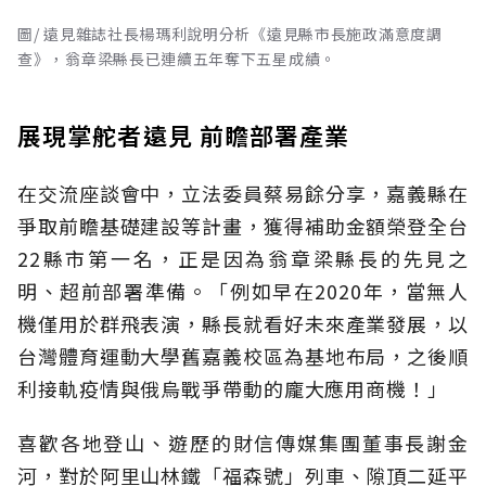
圖/ 遠見雜誌社長楊瑪利說明分析《遠見縣市長施政滿意度調
查》，翁章梁縣長已連續五年奪下五星成績。
展現掌舵者遠見 前瞻部署產業
在交流座談會中，立法委員蔡易餘分享，嘉義縣在
爭取前瞻基礎建設等計畫，獲得補助金額榮登全台
22縣市第一名，正是因為翁章梁縣長的先見之
明、超前部署準備。「例如早在2020年，當無人
機僅用於群飛表演，縣長就看好未來產業發展，以
台灣體育運動大學舊嘉義校區為基地布局，之後順
利接軌疫情與俄烏戰爭帶動的龐大應用商機！」
喜歡各地登山、遊歷的財信傳媒集團董事長謝金
河，對於阿里山林鐵「福森號」列車、隙頂二延平