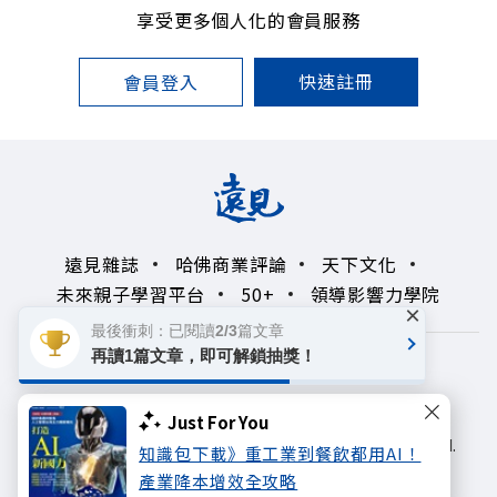
享受更多個人化的會員服務
快速註冊
會員登入
遠見雜誌
哈佛商業評論
天下文化
未來親子學習平台
50+
領導影響力學院
×
最後衝刺：已閱讀2/3篇文章
再讀1篇文章，即可解鎖抽獎！
著作權聲明
隱私權政策
Copyright© 1999~2026
Just For You
遠見天下文化出版股份有限公司. All rights reserved.
知識包下載》重工業到餐飲都用AI！
產業降本增效全攻略