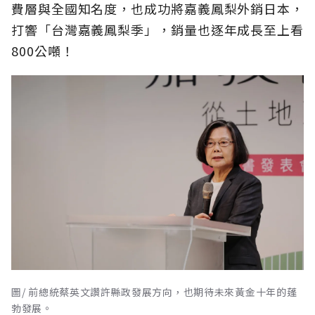
費層與全國知名度，也成功將嘉義鳳梨外銷日本，
打響「台灣嘉義鳳梨季」，銷量也逐年成長至上看
800公噸！
圖/ 前總統蔡英文讚許縣政發展方向，也期待未來黃金十年的蓬
勃發展。