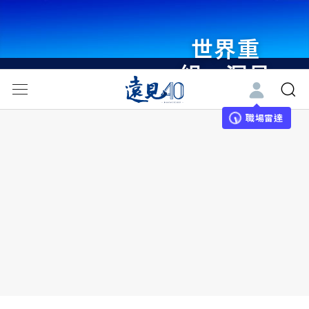
世界重
組・洞見
未來 與
世界領袖
職場雷達
同行