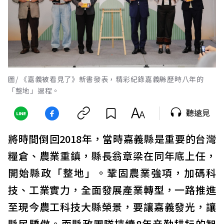
圖/ 《嘉義被看見了》新書發表，精彩紀錄嘉義縣歷時八年的
「整地」過程。
聽遠見
將時間倒回2018年，當時嘉義縣是重要的台灣
糧倉、農業重鎮，縣長翁章梁在同年底上任，
開始縣政「整地」。鞏固農業強項，加碼科
技、工業實力，全面發展產業轉型，一路推進
至現今農工科技大縣榮景，要讓嘉義發光，讓
縣民驕傲。而縣政團隊持續8年辛勤耕耘的智