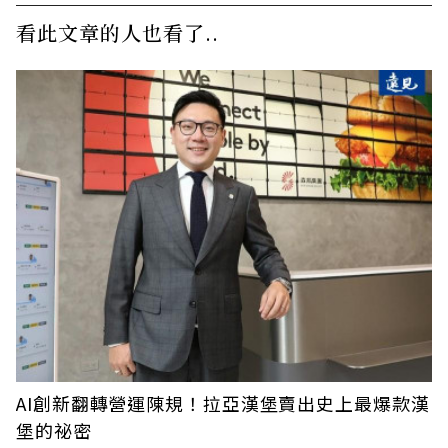
看此文章的人也看了..
AI創新翻轉營運陳規！拉亞漢堡賣出史上最爆款漢
堡的祕密