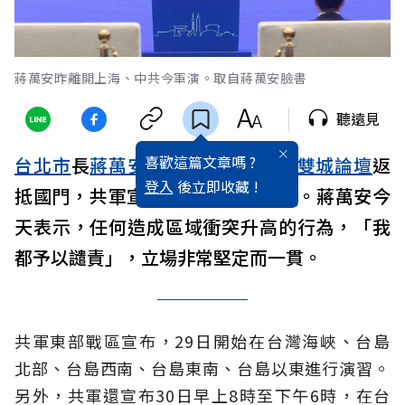
蔣萬安昨離開上海、中共今軍演。取自蔣萬安臉書
聽遠見
喜歡這篇文章嗎 ?
台北市
長
蔣萬安
昨天傍晚才從
上海
雙城論壇
返
登入
後立即收藏 !
抵國門，共軍宣布29日起環台
軍演
。蔣萬安今
天表示，任何造成區域衝突升高的行為，「我
都予以譴責」，立場非常堅定而一貫。
共軍東部戰區宣布，29日開始在台灣海峽、台島
北部、台島西南、台島東南、台島以東進行演習。
另外，共軍還宣布30日早上8時至下午6時，在台