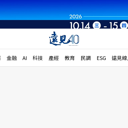
章
特輯
文章
大學升學、職涯攻略
遠
際
金融
AI
科技
產經
教育
民調
ESG
遠見線
國際
更
縣市施政調查全解析
金融
單
民調
產經
電
好享生活
獨
專欄