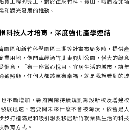
拓寬工程的完工，對於往來竹科、寶山、峨眉及北埔
業和觀光發展的推動。
扎根科技人才培育，深度強化產學連結
經濟園區和新竹科學園區三期等計畫布局多時，提供產
商業用地，像開車經過竹北東興圳公園，偌大的綠意
受愜意，「有一座賞心悅目、宜居生活的城市，讓年
通通照顧，任何人都該享有幸福，就是我想看到的城
求也不斷增加，縣府團隊持續規劃籌設新校及增建校
代發展迅速，若要問未來什麼不會被淘汰，依舊是人
步步打造滿足和吸引想要移居新竹就業與生活的科技
技教育方式。