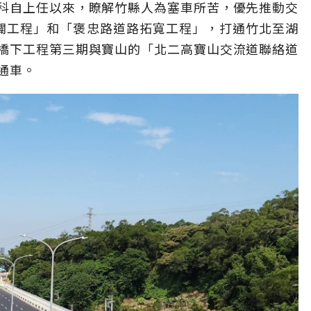
科自上任以來，瞭解竹縣人為塞車所苦，優先推動交
闢工程」和「褒忠路道路拓寬工程」，打通竹北至湖
橋下工程第三期與寶山的「北二高寶山交流道聯絡道
通車。