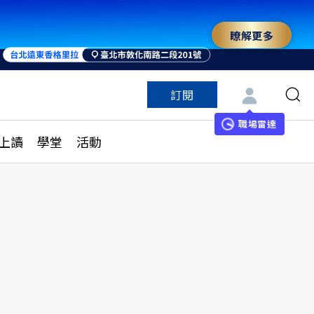
瞭解更多
訂閱
特色頻道
訂閱
見線上讀
ESG遠見
職場雷達
上讀
學堂
活動
多訂閱方案
城市學
刊購買
健康遠見
子報訂閱
華人精英論壇
享知識包
領導影響力學院