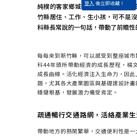
登入
後立即收藏 !
純樸的客家鄉城，變身成為同步國
竹縣居住、工作、生小孩，可不是
科縣長常說的一句話，帶動了前瞻性
每每來到新竹縣，可以感受到整座城市
科44年頭所帶動經濟的成長歷程，楊
成長曲線。活化經濟注入生命力，因此
題，尤其各大產業園區與基礎建設計畫
穩健根基，發展潛力備受肯定。
疏通暢行交通路網，活絡產業
帶動地方的熱鬧繁華，交通便利性是一