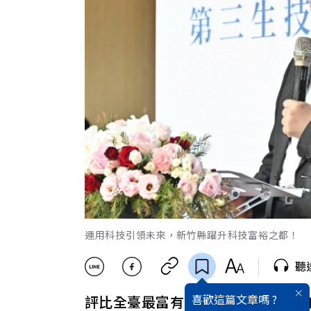
運用科技引領未來，新竹縣躍升科技富裕之都！
聽
喜歡這篇文章嗎 ?
評比全臺最富有、最年輕、人口增