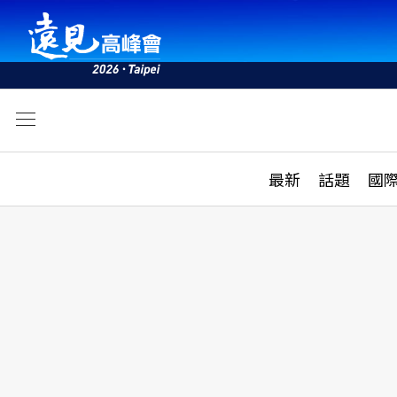
文
最新
最新
話題
國
雜誌目錄
活動
話題
AI
學堂
專題報導
科技
教育
遠見ON AIR
影音
合作