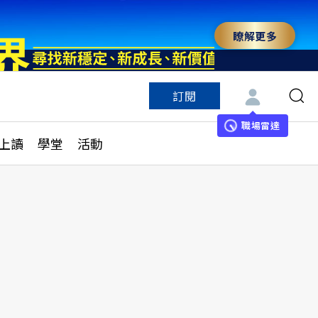
瞭解更多
訂閱
特色頻道
訂閱
見線上讀
ESG遠見
職場雷達
上讀
學堂
活動
多訂閱方案
城市學
刊購買
健康遠見
子報訂閱
華人精英論壇
享知識包
領導影響力學院