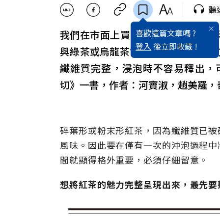
聽
喜歡這篇文章嗎 ?
我們在市面上買到的紅茶多是碎葉
登入
後立即收藏 !
與綠茶或烏龍茶會回沖2∼3次的飲
纖維質完整，浸泡時不容易釋出，
切》一書，作者：河寶淑，趙美羅，
碎葉形或粉末形紅茶，因為纖維質已被
風味。因此要在僅有一次的沖泡過程中
間就顯得格外重要，必須仔細留意。
想將紅茶的魅力完整呈現出來，最先要