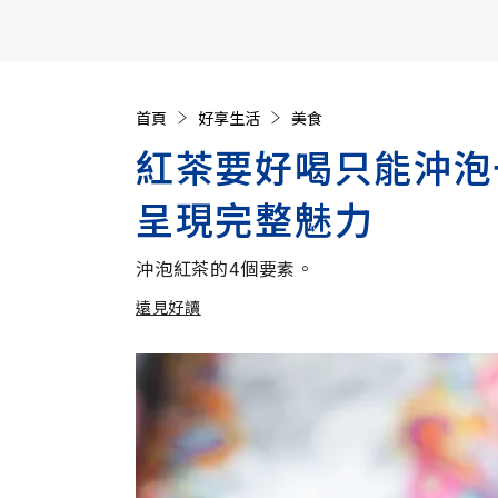
【遠見40週年慶】訂《遠見》贈實用家電3選1+暢銷好
首頁
好享生活
美食
紅茶要好喝只能沖泡
呈現完整魅力
沖泡紅茶的4個要素。
遠見好讀
加入追蹤
遠見好讀