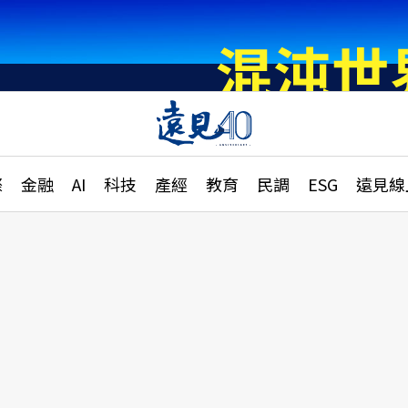
章
特輯
文章
大學升學、職涯攻略
遠
際
金融
AI
科技
產經
教育
民調
ESG
遠見線
國際
更
縣市施政調查全解析
金融
單
民調
產經
電
好享生活
獨
專欄