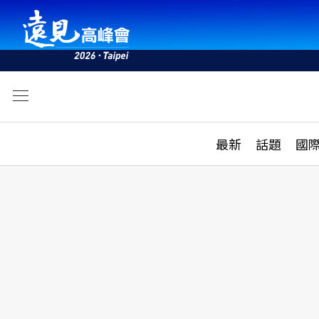
文
最新
最新
話題
國
雜誌目錄
活動
話題
AI
學堂
專題報導
科技
教育
遠見ON AIR
影音
合作