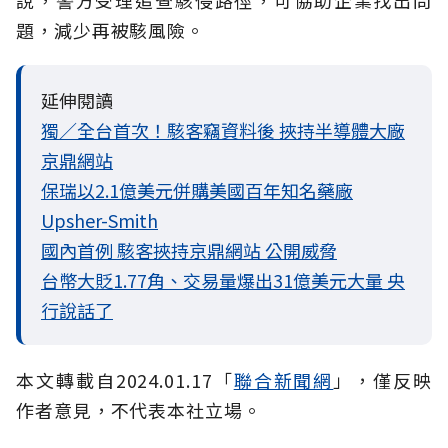
題，減少再被駭風險。
延伸閱讀
獨／全台首次！駭客竊資料後 挾持半導體大廠
京鼎網站
保瑞以2.1億美元併購美國百年知名藥廠
Upsher-Smith
國內首例 駭客挾持京鼎網站 公開威脅
台幣大貶1.77角、交易量爆出31億美元大量 央
行說話了
本文轉載自
2024.01.17
「
聯合新聞網
」
，僅反映
作者意見，不代表本社立場。