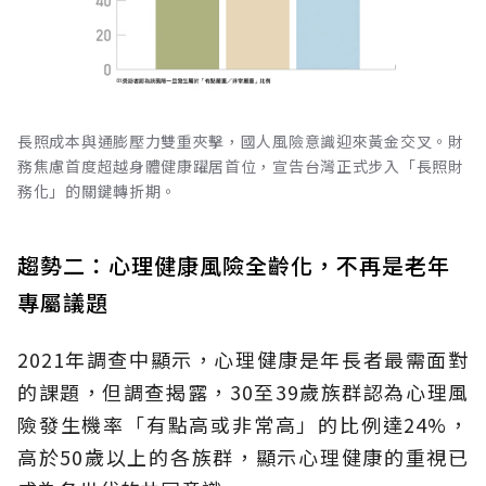
長照成本與通膨壓力雙重夾擊，國人風險意識迎來黃金交叉。財
務焦慮首度超越身體健康躍居首位，宣告台灣正式步入「長照財
務化」的關鍵轉折期。
趨勢二：心理健康風險全齡化，不再是老年
專屬議題
2021年調查中顯示，心理健康是年長者最需面對
的課題，但調查揭露，30至39歲族群認為心理風
險發生機率「有點高或非常高」的比例達24%，
高於50歲以上的各族群，顯示心理健康的重視已