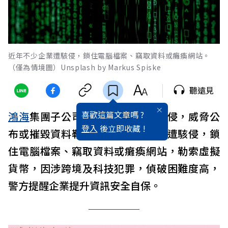
近年不少企業遭駭侵，鎖住電腦檔案、竊取資料或癱瘓網站。
（僅為情境圖）Unsplash by Markus Spiske
聽遠見
喜歡這篇文章嗎 ?
鴻海
集團子公司京鼎傳出遭駭客入侵，威脅公
登入
後立即收藏 !
布或摧毀資料勒索。近年不少企業遭駭侵，鎖
住電腦檔案、竊取資料或癱瘓網站，勒索虛擬
貨幣，因涉跨境及科技犯罪，偵破困難度高，
警方提醒企業提升資訊安全自保。