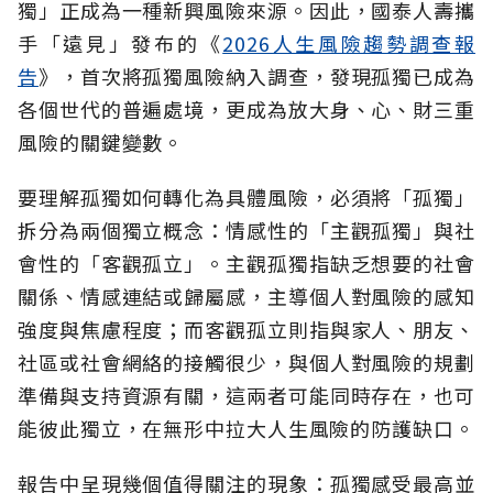
獨」正成為一種新興風險來源。因此，國泰人壽攜
手「遠見」發布的《
2026人生風險趨勢調查報
告
》，首次將孤獨風險納入調查，發現孤獨已成為
各個世代的普遍處境，更成為放大身、心、財三重
風險的關鍵變數。
要理解孤獨如何轉化為具體風險，必須將「孤獨」
拆分為兩個獨立概念：情感性的「主觀孤獨」與社
會性的「客觀孤立」。主觀孤獨指缺乏想要的社會
關係、情感連結或歸屬感，主導個人對風險的感知
強度與焦慮程度；而客觀孤立則指與家人、朋友、
社區或社會網絡的接觸很少，與個人對風險的規劃
準備與支持資源有關，這兩者可能同時存在，也可
能彼此獨立，在無形中拉大人生風險的防護缺口。
報告中呈現幾個值得關注的現象：孤獨感受最高並