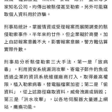
家知名公司，均傳出被駭侵甚至勒索，另外可能竊
取個人資料用於詐騙。
刑事局統計，掌握情資或受理報案而展開調查的駭
侵勒索事件，半年來約廿件，但企業礙於商譽，加
上自認報案意義不大，影響報案意願，警方難估算
實際件數。
刑事局分析駭侵勒索三大手法，第一是「放病
毒」，利用資安系統漏洞攻擊、寄電子郵件釣魚或
透過企業的資訊系統維運廠商打入，取得最高權
限，植入勒索病毒，替電腦檔案加密；第二是「偷
資料」，從上述路徑竊取資料，威脅洩漏或銷毀；
第三是「洪水攻擊」，以各地伺服器大量連上網
站，癱瘓功能。