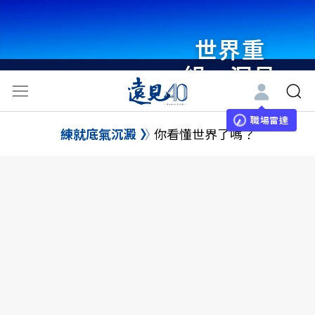
世界重
組・洞見
未來 與
世界領袖
職場雷達
練就底氣沉澱
你看懂世界了嗎？
同行