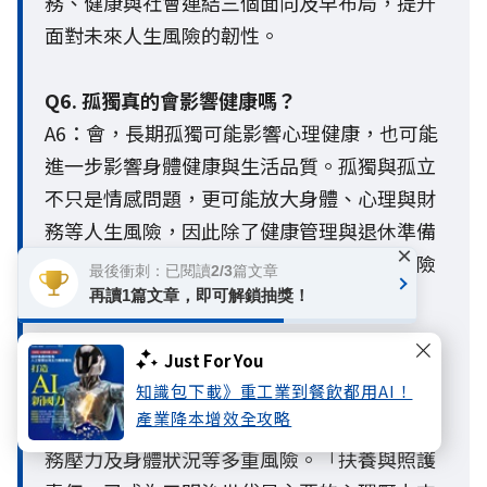
務、健康與社會連結三個面向及早布局，提升
面對未來人生風險的韌性。
Q6. 孤獨真的會影響健康嗎？
A6：會，長期孤獨可能影響心理健康，也可能
進一步影響身體健康與生活品質。孤獨與孤立
不只是情感問題，更可能放大身體、心理與財
務等人生風險，因此除了健康管理與退休準備
×
外，建立穩定的社會支持網絡，也是降低風險
最後衝刺：已閱讀2/3篇文章
的重要一環。
再讀1篇文章，即可解鎖抽獎！
Q7. 三明治世代面臨哪些風險？
Just For You
A7：三明治世代通常同時肩負照顧父母、扶養
知識包下載》重工業到餐飲都用AI！
產業降本增效全攻略
子女及工作責任，因此容易面臨心理健康、財
務壓力及身體狀況等多重風險。「扶養與照護