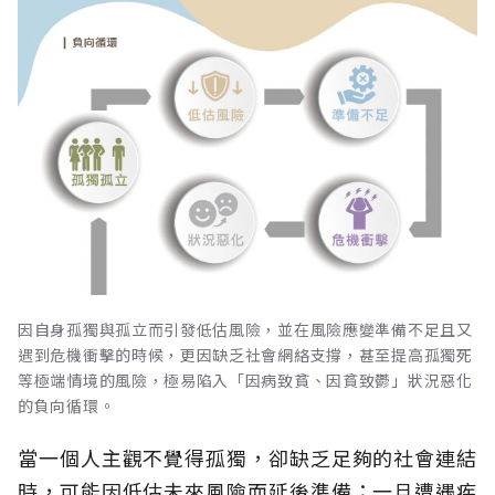
因自身孤獨與孤立而引發低估風險，並在風險應變準備不足且又
遇到危機衝擊的時候，更因缺乏社會網絡支撐，甚至提高孤獨死
等極端情境的風險，極易陷入「因病致貧、因貧致鬱」狀況惡化
的負向循環。
當一個人主觀不覺得孤獨，卻缺乏足夠的社會連結
時，可能因低估未來風險而延後準備；一旦遭遇疾