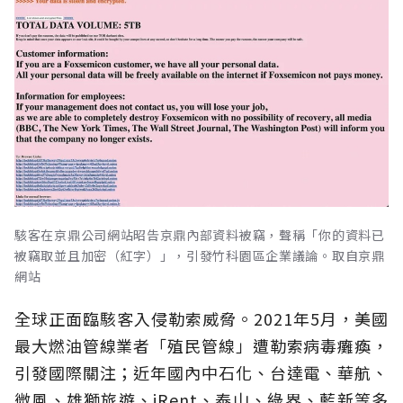
駭客在京鼎公司網站昭告京鼎內部資料被竊，聲稱「你的資料已
被竊取並且加密（紅字）」，引發竹科園區企業議論。取自京鼎
網站
全球正面臨駭客入侵勒索威脅。2021年5月，美國
最大燃油管線業者「殖民管線」遭勒索病毒癱瘓，
引發國際關注；近年國內中石化、台達電、華航、
微風、雄獅旅遊、iRent、泰山、綠界、藍新等多