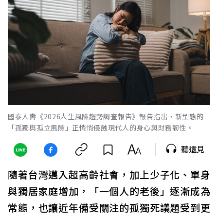
國泰人壽《2026人生風險趨勢調查報告》報告指出，新型態的
「孤獨與孤立風險」正悄悄侵蝕現代人的身心與財務韌性。
聽遠見
隨著台灣邁入超高齡社會，加上少子化、單身
與獨居家庭增加，「一個人的老後」逐漸成為
常態，也讓近年備受關注的孤獨死議題受到更