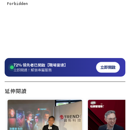
72%
領先者已開啟【職場雷達】
立即開啟
立即開通！解鎖專屬服務
延伸閱讀