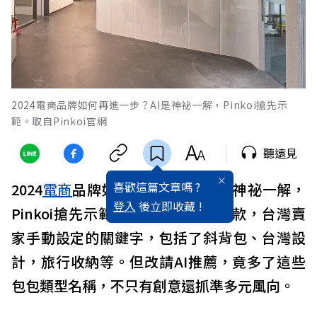
2024電商品牌如何再進一步？AI是神祕一解，Pinkoi搶先示
範。取自Pinkoi官網
聽遠見
喜歡這篇文章嗎 ?
2024
電商
品牌如何再進一步？
AI
是神祕一解，
登入
後立即收藏 !
Pinkoi搶先示範。像是商家設計包款，台灣賣
家手動設定的關鍵字，包括了斜背包、台灣設
計，旅行收納等。但改請AI推薦，竟多了這些
包包類型名稱，不只有創意還抓準多元風向。