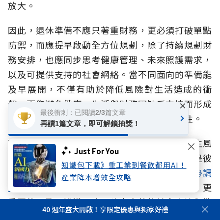
放大。
因此，退休準備不應只著重財務，更必須打破單點
防禦，而應提早啟動全方位規劃，除了持續規劃財
務安排，也應同步思考健康管理、未來照護需求，
以及可提供支持的社會網絡。當不同面向的準備能
及早展開，不僅有助於降低風險對生活造成的衝
擊，更能避免健康、生活與財務因缺乏支持而形成
×
最後衝刺：已閱讀2/3篇文章
連鎖影響，提升面對不同人生階段挑戰的韌性。
再讀1篇文章，即可解鎖抽獎！
面對超高齡社會、少子化與家庭結構改變，人生風
Just For You
險早已不是生理、心理、財務的單一課題，而是彼
知識包下載》重工業到餐飲都用AI！
此交織的整體挑戰。本次《
2026人生風險趨勢調
產業降本增效全攻略
查報告
》提醒我們，除了落實保障與財務規劃，更
重要的是及早辨識風險、建立完整的社會支持與準
40 週年盛大開啟！享限定優惠與獨家好禮
備能力。當風險意識、退休準備與行動同步提升，