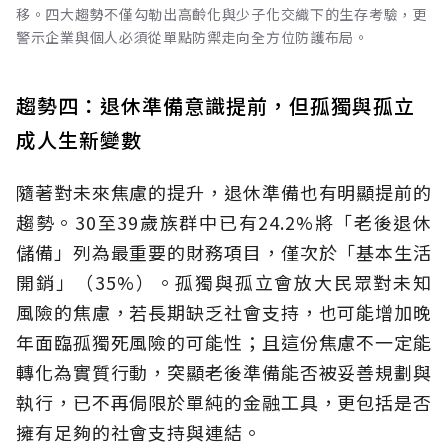
移。四大趨勢不僅勾勒出高齡化與少子化交織下的生存考驗，更
警示企業與個人必須從單點防禦走向全方位防護布局。
趨勢四：退休準備意識提前，但孤獨與孤立
成人生新變數
隨著對未來焦慮的提升，退休準備也有明顯提前的
趨勢。30至39歲族群中已有24.2%將「老後退休
儲備」列為最重要的財務項目，僅次於「基本生活
開銷」（35%）。孤獨與孤立會放大民眾對未知
風險的焦慮，若長期缺乏社會支持，也可能增加晚
年面臨孤獨死風險的可能性；且這份焦慮不一定能
轉化為實質行動，突顯老後準備能否被妥善規劃與
執行，已不再侷限於單純的金融工具，更包括是否
擁有足夠的社會支持與連結。