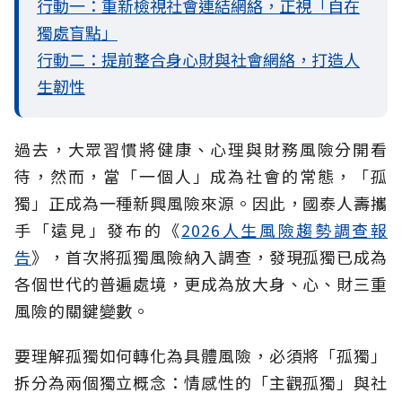
行動一：重新檢視社會連結網絡，正視「自在
獨處盲點」
行動二：提前整合身心財與社會網絡，打造人
生韌性
過去，大眾習慣將健康、心理與財務風險分開看
待，然而，當「一個人」成為社會的常態，「孤
獨」正成為一種新興風險來源。因此，國泰人壽攜
手「遠見」發布的《
2026人生風險趨勢調查報
告
》，首次將孤獨風險納入調查，發現孤獨已成為
各個世代的普遍處境，更成為放大身、心、財三重
風險的關鍵變數。
要理解孤獨如何轉化為具體風險，必須將「孤獨」
拆分為兩個獨立概念：情感性的「主觀孤獨」與社