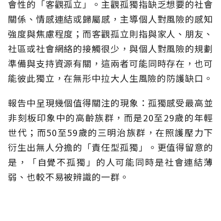
會性的「客觀孤立」。主觀孤獨指缺乏想要的社會
關係、情感連結或歸屬感，主導個人對風險的感知
強度與焦慮程度；而客觀孤立則指與家人、朋友、
社區或社會網絡的接觸很少，與個人對風險的規劃
準備與支持資源有關，這兩者可能同時存在，也可
能彼此獨立，在無形中拉大人生風險的防護缺口。
報告中呈現幾個值得關注的現象：孤獨感受最高並
非刻板印象中的高齡族群，而是20至29歲的年輕
世代；而50至59歲的三明治族群，在照護壓力下
衍生出無人分擔的「責任型孤獨」。更值得留意的
是，「自覺不孤獨」的人可能同時是社會連結薄
弱、也較不易被辨識的一群。