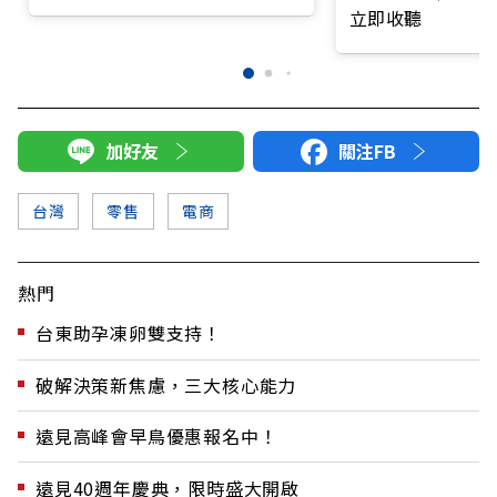
「居家工作＋育兒＋帶團隊」
立即收聽
加好友
關注FB
台灣
零售
電商
熱門
台東助孕凍卵雙支持！
破解決策新焦慮，三大核心能力
遠見高峰會早鳥優惠報名中！
遠見40週年慶典，限時盛大開啟