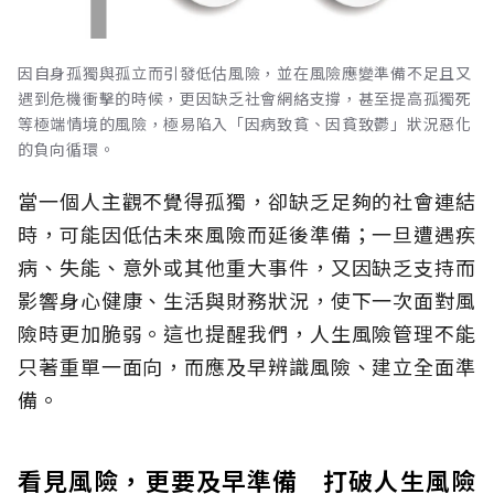
因自身孤獨與孤立而引發低估風險，並在風險應變準備不足且又
遇到危機衝擊的時候，更因缺乏社會網絡支撐，甚至提高孤獨死
等極端情境的風險，極易陷入「因病致貧、因貧致鬱」狀況惡化
的負向循環。
當一個人主觀不覺得孤獨，卻缺乏足夠的社會連結
時，可能因低估未來風險而延後準備；一旦遭遇疾
病、失能、意外或其他重大事件，又因缺乏支持而
影響身心健康、生活與財務狀況，使下一次面對風
險時更加脆弱。這也提醒我們，人生風險管理不能
只著重單一面向，而應及早辨識風險、建立全面準
備。
看見風險，更要及早準備 打破人生風險