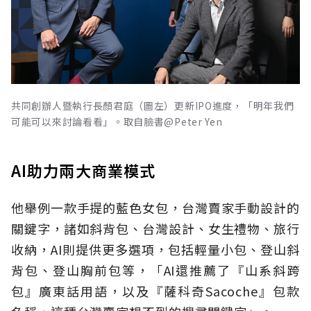
共同創辦人暨執行長顏君庭（圖左）更新IPO進度，「明年我們
可能可以來討論看看」。取自臉書@Peter Yen
AI助力兩大商業模式
他舉例一款手提的藍色女包，台灣賣家手動設計的
關鍵字，諸如斜背包、台灣設計、女生禮物、旅行
收納，AI則提供更多選項，包括輕量小包、登山斜
背包、登山胸前包等，「AI還推薦了『山系斜跨
包』廣東話用語，以及『薩科奇Sacoche』包款