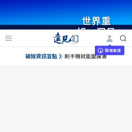
世界重
組・洞見
未來 與
世界領袖
職場雷達
破除資訊盲點
刷手機就能變厲害
同行