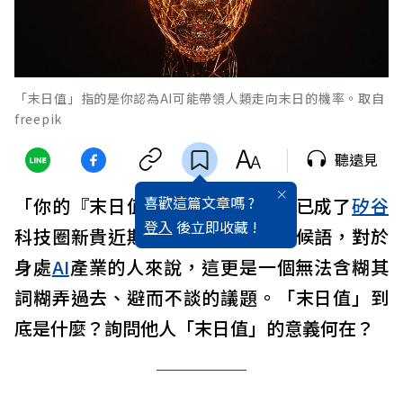
「末日值」指的是你認為AI可能帶領人類走向末日的機率。取自
freepik
聽遠見
喜歡這篇文章嗎 ?
「你的『末日值』是多少？」據說已成了
矽谷
登入
後立即收藏 !
科技圈新貴近期最常掛在嘴邊的問候語，對於
身處
AI
產業的人來說，這更是一個無法含糊其
詞糊弄過去、避而不談的議題。「末日值」到
底是什麼？詢問他人「末日值」的意義何在？