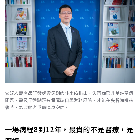
安達人壽商品研發處資深副總林宗佑指出，失智症已非單純醫療
問題，需及早盤點現有保障缺口與財務風險，才能在失智海嘯來
襲時，為照顧者爭取喘息空間。
一場病程8到12年，最貴的不是醫療，是