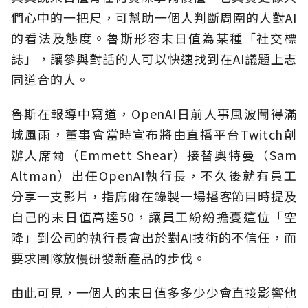
們心中的一把尺，可幫助一個人判斷周圍的人對AI
的看法及態度。魯斯形容末日值為某種「社交標
誌」，讓參與對話的人可以快速找到在AI議題上志
同道合的人。
魯斯在報導中寫道，OpenAI日前人事風波鬧得滿
城風雨，董事會當時宣布將由直播平台Twitch創
辦人席爾（Emmett Shear）接替奧特曼（Sam
Altman）出任OpenAI執行長，不久後就有員工
分享一支影片，指席爾在錄製一場播客節目時提及
自己的末日值高達50，讓員工紛紛擔憂這位「空
降」到公司的執行長會出於對AI技術的不信任，而
要求團隊放慢研發新產品的步伐。
由此可見，一個人的末日值多多少少會直接影響他