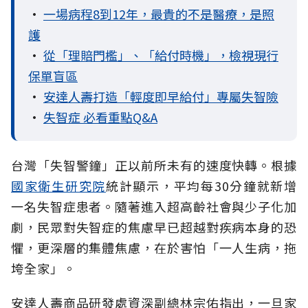
•
一場病程8到12年，最貴的不是醫療，是照
護
•
從「理賠門檻」、「給付時機」，檢視現行
保單盲區
•
安達人壽打造「輕度即早給付」專屬失智險
•
失智症 必看重點Q&A
台灣「失智警鐘」正以前所未有的速度快轉。根據
國家衛生研究院
統計顯示，平均每30分鐘就新增
一名失智症患者。隨著進入超高齡社會與少子化加
劇，民眾對失智症的焦慮早已超越對疾病本身的恐
懼，更深層的集體焦慮，在於害怕「一人生病，拖
垮全家」。
安達人壽商品研發處資深副總林宗佑指出，一旦家