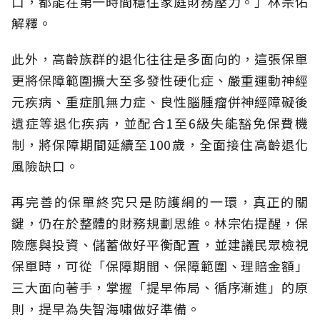
口，都能在第一時間穩住家庭財務壓力。」林宗佑
解釋。
此外，高齡族群的退化往往是多面向的，這張保單
更將保障範圍擴大至多發性硬化症、嚴重運動神經
元疾病、重症肌無力症、良性腦腫瘤併神經障礙後
遺症等退化疾病，並配合1至6級失能豁免保費機
制，將保障期間延續至100歲，全面接住高齡退化
風險缺口。
再完善的保單終究只是防護網的一環，真正的關
鍵，仍在於整體的財務規劃思維。
林宗佑提醒，保
險應與投資、儲蓄做好平衡配置，並建議民眾檢視
保單時，可從「保障期間、保障範圍、理賠金額」
三大面向著手，掌握「提早佈局、循序漸進」的原
則，提早為失智海嘯做好準備。