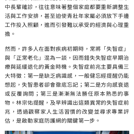
中長輩確診，往往意味著整個家庭都要重新調整生
活與工作安排，甚至迫使青壯年家屬必須放下手邊
工作投入照顧，進而引發難以承受的經濟與心理重
擔。
然而，許多人在面對疾病初期時，常將「失智症」
與「正常老化」混為一談，因而錯失失智症早期治
療與延緩退化的黃金時機。失智症前兆主要具備三
大特徵：第一是缺乏病識感，一般健忘經提醒仍能
想起，失智患者卻會徹底忘記；第二是方向感衰退
或反覆詢問；第三是漸漸無法勝任原本熟悉的事
物。林宗佑提醒，及早辨識出這類異常的失智症前
兆，透過觀察家人生活習慣的改變並尋求專業評
估，是啟動家庭防護網的關鍵第一步。