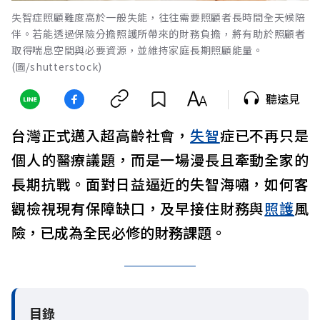
失智症照顧難度高於一般失能，往往需要照顧者長時間全天候陪
伴。若能透過保險分擔照護所帶來的財務負擔，將有助於照顧者
取得喘息空間與必要資源，並維持家庭長期照顧能量。
(圖/shutterstock)
聽遠見
台灣正式邁入超高齡社會，
失智
症已不再只是
個人的醫療議題，而是一場漫長且牽動全家的
長期抗戰。面對日益逼近的失智海嘯，如何客
觀檢視現有保障缺口，及早接住財務與
照護
風
險，已成為全民必修的財務課題。
目錄