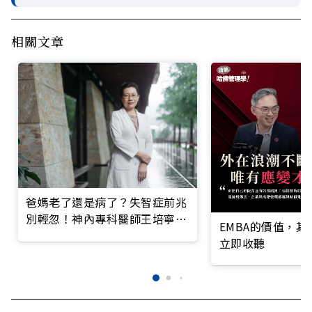
相關文章
爸媽老了還是病了？失智症前兆
別輕忽！神內專科醫師王培寧呼
EMBA的價值，
籲把握大腦黃金期
立即收聽