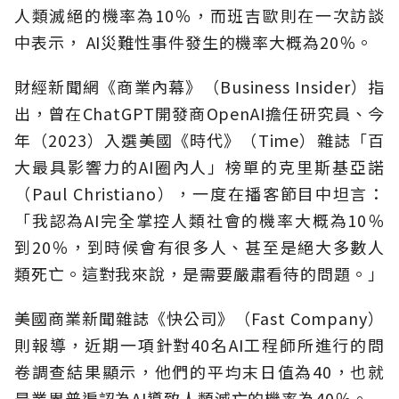
人類滅絕的機率為10％，而班吉歐則在一次訪談
中表示， AI災難性事件發生的機率大概為20％。
財經新聞網《商業內幕》（Business Insider）指
出，曾在ChatGPT開發商OpenAI擔任研究員、今
年（2023）入選美國《時代》（Time）雜誌「百
大最具影響力的AI圈內人」榜單的克里斯基亞諾
（Paul Christiano），一度在播客節目中坦言：
「我認為AI完全掌控人類社會的機率大概為10％
到20％，到時候會有很多人、甚至是絕大多數人
類死亡。這對我來說，是需要嚴肅看待的問題。」
美國商業新聞雜誌《快公司》（Fast Company）
則報導，近期一項針對40名AI工程師所進行的問
卷調查結果顯示，他們的平均末日值為40，也就
是業界普遍認為AI導致人類滅亡的機率為40％。