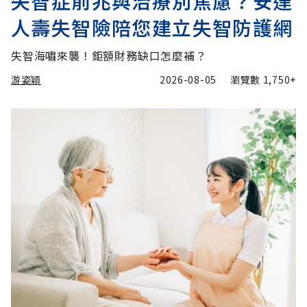
失智症前兆與治療別焦慮？安達
人壽失智險陪您建立失智防護網
失智海嘯來襲！鉅額財務缺口怎麼補？
游姿穎
2026-08-05
瀏覽數
1,750+