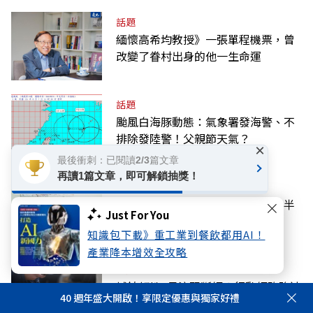
話題
緬懷高希均教授》一張單程機票，曾
改變了眷村出身的他一生命運
話題
颱風白海豚動態：氣象署發海警、不
排除發陸警！父親節天氣？
×
最後衝刺：已閱讀2/3篇文章
再讀1篇文章，即可解鎖抽獎！
科技
台灣年輕人前途較抗跌？林宜敬：半
Just For You
導體剛好躲過AI取代
知識包下載》重工業到餐飲都用AI！
產業降本增效全攻略
話題
城鎮韌性8月演習斷網？行動網路降速
40 週年盛大開啟！享限定優惠與獨家好禮
演練10日登場，南部、東部、離島為