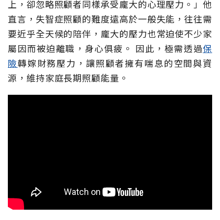
上，卻忽略照顧者同樣承受龐大的心理壓力。」他
直言，失智症照顧的難度遠高於一般失能，往往需
要近乎全天候的陪伴，龐大的壓力也常迫使不少家
屬因而被迫離職，身心俱疲。
因此，極需透過
保
險
轉嫁財務壓力，讓照顧者擁有喘息的空間與資
源，維持家庭長期照顧能量。