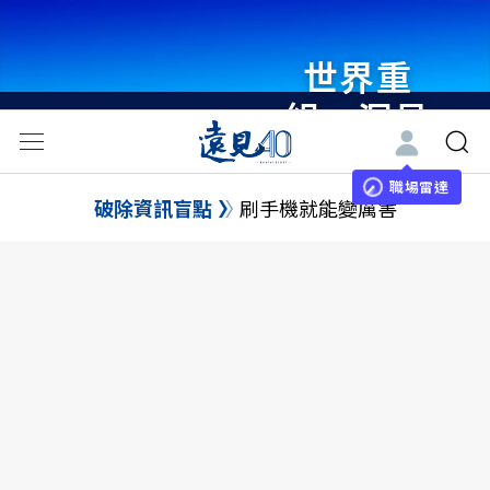
世界重
組・洞見
未來 與
世界領袖
職場雷達
破除資訊盲點
刷手機就能變厲害
同行