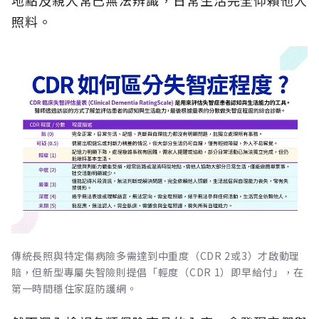
地點及親人常已無法辨識，日常生活完全仰賴他人
照料。
傳統長照與特定傷病險多需達到中重度（CDR 2或3）才啟動理
賠，但新型專屬失智險則提倡「輕度（CDR 1）即早給付」，在
第一時間穩住家庭防護網。