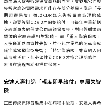
然而深入檢視各類保險商品的內容，會發現它們與
失智家庭的實際需求可能存在部分差異。像是「長
期照顧保險」雖以CDR臨床失智量表為理賠依
據，卻要等到CDR 2才開始給付，且每年需重新送
交診斷量表給保險公司請領保險金，對已經蠟燭兩
頭燒的家屬來說相對繁瑣。
而「重大傷病保險」
大多僅涵蓋血管性失智，並不包含常見的阿茲海默
氏症或額顳葉型失智；「特定傷病險」雖有納入阿
茲海默氏症，但必須達到CDR 3才符合理賠條件，
無法在病程初期即提供保障。
安達人壽打造「輕度即早給付」專屬失智
險
正因傳統保障普遍集中在病程中後期，安達人壽希