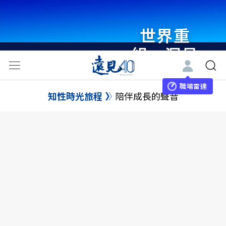
瞭解更多
世界重
組・洞見
未來 與
職場雷達
世界領袖
知性時光旅程
陪伴成長的聲音
同行