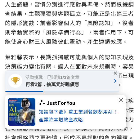
人生議題，習慣分別進行應對與準備。然而根據調
查結果，主觀孤獨與客觀孤立，可能正是串連三者
的隱形變數：前者影響個人的「風險認知
」，後者
則牽動實際的「風險準備行為」，兩者作用下，可
能使身心財三大風險彼此牽動、產生連鎖效應。
葉雅馨表示，長期孤獨感可能與個人的認知表現及
決策能力變化有關，讓人在面對未來規劃時，容易
×
出現拖延或逃避傾向，也可能因尋找存在感而出現
活動挑戰：已閱讀1/3篇文章
衝動消費，甚至成為感情或投資詐騙的目標。
再看2篇，抽萬元好睡優惠
而當社會連結不足又準備不夠時，一旦遭遇重大疾
Just For You
病或意外，衝擊往往更劇烈：醫療照護支出可能侵
知識包下載》重工業到餐飲都用AI！
蝕財務基礎，財務壓力又加劇心理焦慮，心理壓力
產業降本增效全攻略
也可能影響身體復原，進一步讓人不願向外求助，
社會網絡隨之更疏遠，形成不易掙脫的負向循環。