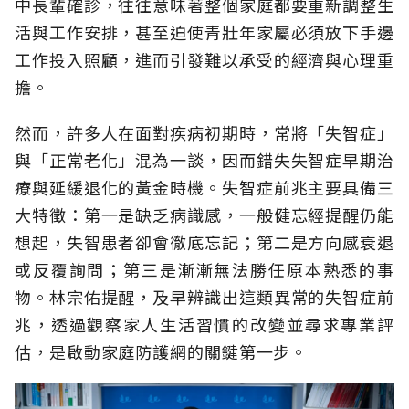
中長輩確診，往往意味著整個家庭都要重新調整生
活與工作安排，甚至迫使青壯年家屬必須放下手邊
工作投入照顧，進而引發難以承受的經濟與心理重
擔。
然而，許多人在面對疾病初期時，常將「失智症」
與「正常老化」混為一談，因而錯失失智症早期治
療與延緩退化的黃金時機。失智症前兆主要具備三
大特徵：第一是缺乏病識感，一般健忘經提醒仍能
想起，失智患者卻會徹底忘記；第二是方向感衰退
或反覆詢問；第三是漸漸無法勝任原本熟悉的事
物。林宗佑提醒，及早辨識出這類異常的失智症前
兆，透過觀察家人生活習慣的改變並尋求專業評
估，是啟動家庭防護網的關鍵第一步。