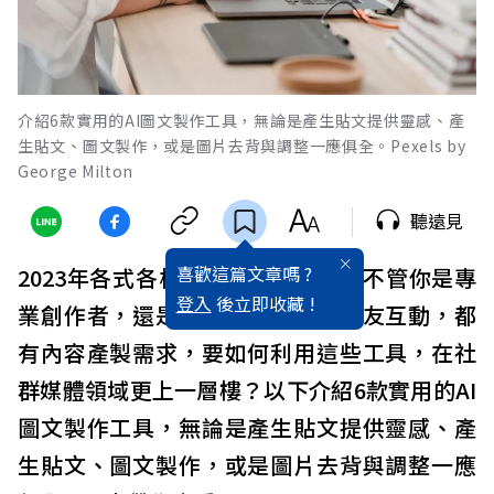
介紹6款實用的AI圖文製作工具，無論是產生貼文提供靈感、產
生貼文、圖文製作，或是圖片去背與調整一應俱全。Pexels by
George Milton
聽遠見
喜歡這篇文章嗎 ?
2023年各式各樣
AI
工具百家爭鳴，不管你是專
登入
後立即收藏 !
業創作者，還是喜歡在
社群
上與朋友互動，都
有內容產製需求，要如何利用這些工具，在社
群媒體領域更上一層樓？以下介紹6款實用的AI
圖文製作工具，無論是產生貼文提供靈感、產
生貼文、圖文製作，或是圖片去背與調整一應