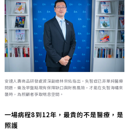
安達人壽商品研發處資深副總林宗佑指出，失智症已非單純醫療
問題，需及早盤點現有保障缺口與財務風險，才能在失智海嘯來
襲時，為照顧者爭取喘息空間。
一場病程8到12年，最貴的不是醫療，是
照護