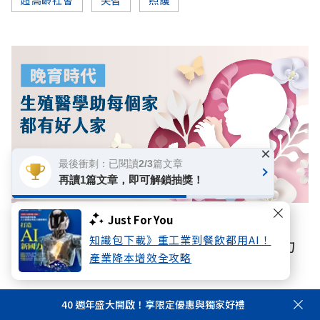
×
最後衝刺：已閱讀2/3篇文章
再讀1篇文章，即可解鎖抽獎！
Just For You
數位專題
知識包下載》重工業到餐飲都用AI！
【晚育時代】人工生殖如何搶救高齡生育力
產業降本增效全攻略
你可能感興趣
40 週年盛大開啟！享限定優惠與獨家好禮