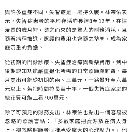
與許多重症不同，失智症是一場持久戰。林宗佑表
示，失智症患者的平均存活約長達8至12年，在這
漫長的歲月裡，隨之而來的是驚人的財務消耗，且
隨著病程推進，照護的費用也會隨之墊高，成為家
庭沉重的負擔。
從初期的門診診療、失智症治療與新藥費用，到中
後期認知功能嚴重退化所需的日常照顧與雜費，每
月支出可能從初期的兩、三萬元，一路攀升至六萬
元以上。若把時間拉長至十年，一個失智症家庭的
總花費可能上看700萬元。
除了可預見的財務支出，林宗佑也點出一個容易被
忽略的照護盲點：「多數家庭把資源放在病人身
上，卻忽略照顧者同樣承受龐大的心理壓力。」他