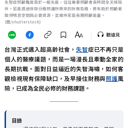
失智症照顧難度高於一般失能，往往需要照顧者長時間全天候陪
伴。若能透過保險分擔照護所帶來的財務負擔，將有助於照顧者
取得喘息空間與必要資源，並維持家庭長期照顧能量。
(圖/shutterstock)
聽遠見
台灣正式邁入超高齡社會，
失智
症已不再只是
個人的醫療議題，而是一場漫長且牽動全家的
長期抗戰。面對日益逼近的失智海嘯，如何客
觀檢視現有保障缺口，及早接住財務與
照護
風
險，已成為全民必修的財務課題。
目錄