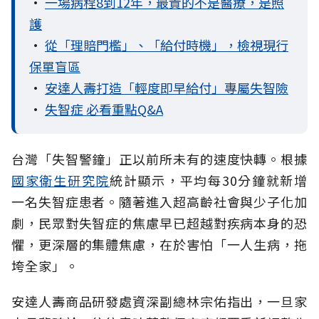
•
一場病程8到12年，最貴的不是醫療，是照
護
•
從「理賠門檻」、「給付時機」，檢視現行
保單盲區
•
安達人壽打造「輕度即早給付」專屬失智險
•
失智症 必看重點Q&A
台灣「失智警鐘」正以前所未有的速度快轉。根據
國家衛生研究院
統計顯示，平均每30分鐘就新增
一名失智症患者。隨著進入超高齡社會與少子化加
劇，民眾對失智症的焦慮早已超越對疾病本身的恐
懼，更深層的集體焦慮，在於害怕「一人生病，拖
垮全家」。
安達人壽商品研發處資深副總林宗佑指出，一旦家