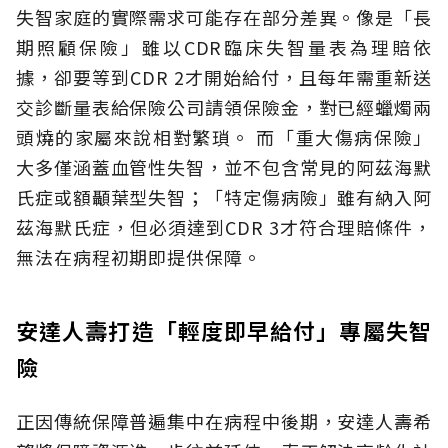
失智家庭的實際需求可能存在部分差異。像是「長
期照顧保險」雖以CDR臨床失智量表為理賠依
據，卻要等到CDR 2才開始給付，且每年需重新送
交診斷量表給保險公司請領保險金，對已經蠟燭兩
頭燒的家屬來說相對繁瑣。
而「重大傷病保險」
大多僅涵蓋血管性失智，並不包含常見的阿茲海默
氏症或額顳葉型失智；「特定傷病險」雖有納入阿
茲海默氏症，但必須達到CDR 3才符合理賠條件，
無法在病程初期即提供保障。
安達人壽打造「輕度即早給付」專屬失智
險
正因傳統保障普遍集中在病程中後期，安達人壽希