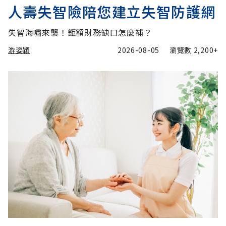
人壽失智險陪您建立失智防護網
失智海嘯來襲！鉅額財務缺口怎麼補？
游姿穎
2026-08-05
瀏覽數
2,200+