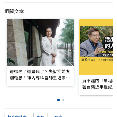
相關文章
爸媽老了還是病了？失智症前兆
別輕忽！神內專科醫師王培寧呼
買不起的「單程機
籲把握大腦黃金期
響台灣近半世紀思
超高齡社會
失智
照護