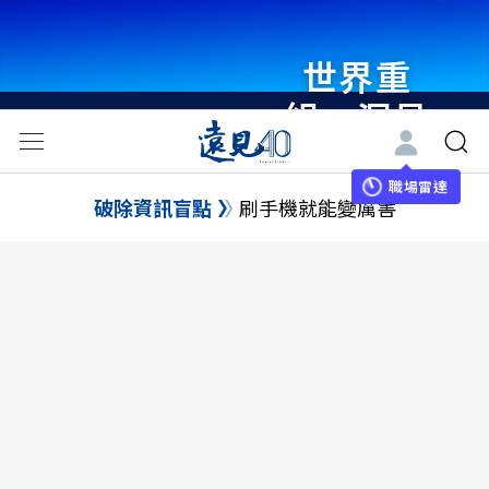
世界重
組・洞見
未來 與
世界領袖
職場雷達
破除資訊盲點
刷手機就能變厲害
同行