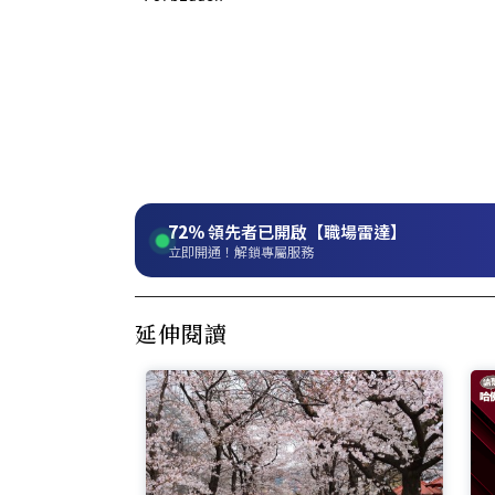
72%
領先者已開啟【職場雷達】
立即開通！解鎖專屬服務
延伸閱讀