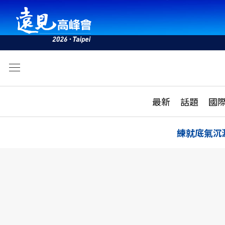
文
最新
最新
話題
國
雜誌目錄
活動
話題
AI
練就底氣沉
學堂
專題報導
科技
教育
遠見ON AIR
影音
合作