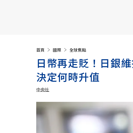
【遠見40週年慶】訂《遠見》贈實用家電3選1+暢銷好
首頁
國際
全球焦點
日幣再走貶！日銀維
決定何時升值
中央社
加入追蹤
中央社