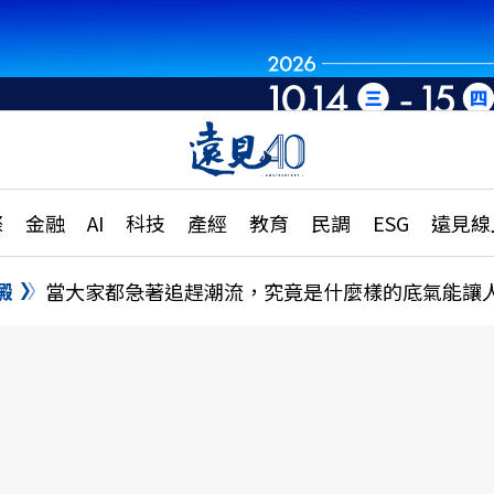
章
特輯
文章
大學升學、職涯攻略
遠
際
金融
AI
科技
產經
教育
民調
ESG
遠見線
國際
更
縣市施政調查全解析
金融
單
民調
澱
當大家都急著追趕潮流，究竟是什麼樣的底氣能讓
產經
電
好享生活
獨
專欄