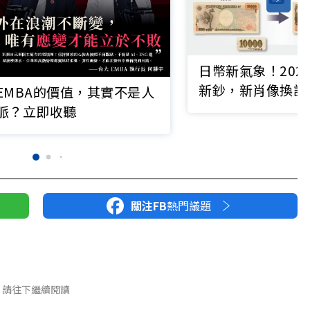
日幣新氣象！202
新鈔，新肖像換誰
EMBA的價值，其實不是人
能用？
脈？立即收聽
關注FB
熱門議題
請往下繼續閱讀