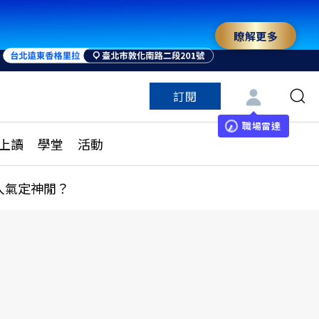
瞭解更多
訂閱
特色頻道
訂閱
見線上讀
ESG遠見
職場雷達
上讀
學堂
活動
多訂閱方案
城市學
刊購買
健康遠見
人氣定神閒？
子報訂閱
華人精英論壇
享知識包
領導影響力學院