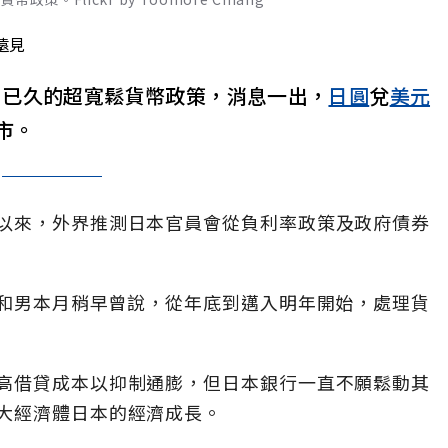
遠見
期已久的超寬鬆貨幣政策，消息一出，
日圓
兌
美元
市。
以來，外界推測日本官員會從負利率政策及政府債券
總裁植田和男本月稍早曾說，從年底到邁入明年開始，處理貨
高借貸成本以抑制通膨，但日本銀行一直不願鬆動其
大經濟體日本的經濟成長。