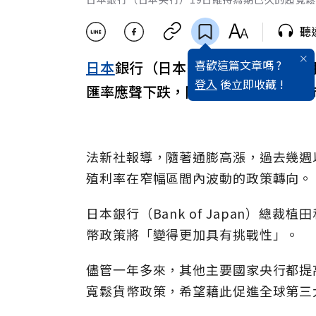
聽
喜歡這篇文章嗎 ?
日本
銀行（日本央行）19日維持為
登入
後立即收藏 !
匯率應聲下跌，同時激勵日本東京股
法新社報導，隨著通膨高漲，過去幾週
殖利率在窄幅區間內波動的政策轉向。
日本銀行（Bank of Japan）
幣政策將「變得更加具有挑戰性」。
儘管一年多來，其他主要國家央行都提
寬鬆貨幣政策，希望藉此促進全球第三