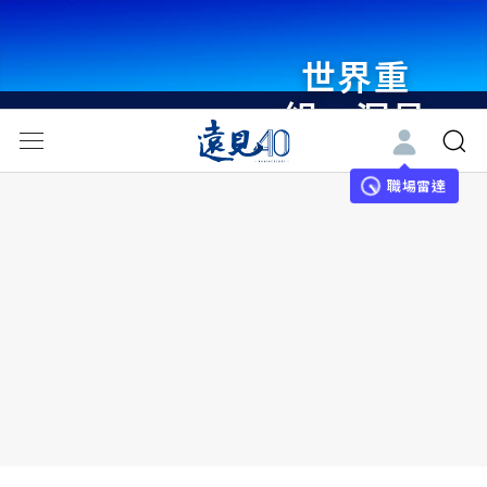
世界重
組・洞見
未來 與
世界領袖
職場雷達
同行