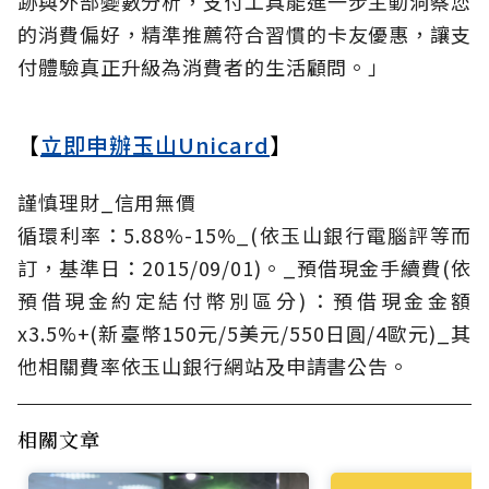
跡與外部變數分析，支付工具能進一步主動洞察您
的消費偏好，精準推薦符合習慣的卡友優惠，讓支
付體驗真正升級為消費者的生活顧問。」
【
立即申辦玉山Unicard
】
謹慎理財_信用無價
循環利率：5.88%-15%_(依玉山銀行電腦評等而
訂，基準日：2015/09/01)。_預借現金手續費(依
預借現金約定結付幣別區分)：預借現金金額
x3.5%+(新臺幣150元/5美元/550日圓/4歐元)_其
他相關費率依玉山銀行網站及申請書公告。
相關文章