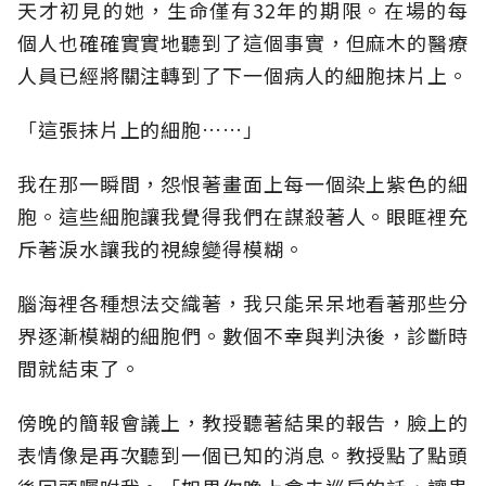
天才初見的她，生命僅有32年的期限。在場的每
個人也確確實實地聽到了這個事實，但麻木的醫療
人員已經將關注轉到了下一個病人的細胞抹片上。
「這張抹片上的細胞……」
我在那一瞬間，怨恨著畫面上每一個染上紫色的細
胞。這些細胞讓我覺得我們在謀殺著人。眼眶裡充
斥著淚水讓我的視線變得模糊。
腦海裡各種想法交織著，我只能呆呆地看著那些分
界逐漸模糊的細胞們。數個不幸與判決後，診斷時
間就結束了。
傍晚的簡報會議上，教授聽著結果的報告，臉上的
表情像是再次聽到一個已知的消息。教授點了點頭