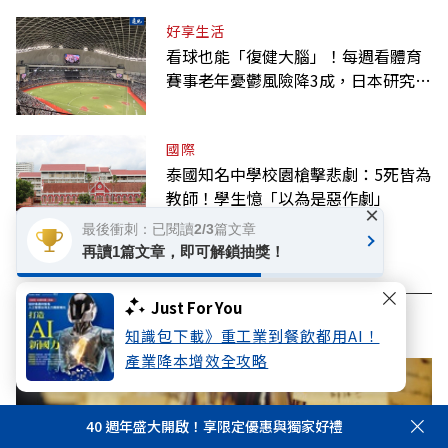
好享生活
看球也能「復健大腦」！每週看體育
賽事老年憂鬱風險降3成，日本研究：
到現場效果更好
國際
泰國知名中學校園槍擊悲劇：5死皆為
教師！學生憶「以為是惡作劇」
×
最後衝刺：已閱讀2/3篇文章
再讀1篇文章，即可解鎖抽獎！
Just For You
看此文章的人也看了..
知識包下載》重工業到餐飲都用AI！
產業降本增效全攻略
40 週年盛大開啟！享限定優惠與獨家好禮