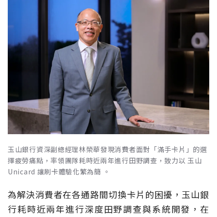
玉山銀行資深副總經理林榮華發現消費者面對「滿手卡片」的選
擇疲勞痛點，率領團隊耗時近兩年進行田野調查，致力以 玉山
Unicard 讓刷卡體驗化繁為簡 。
為解決消費者在各通路間切換卡片的困擾，玉山銀
行耗時近兩年進行深度田野調查與系統開發，在