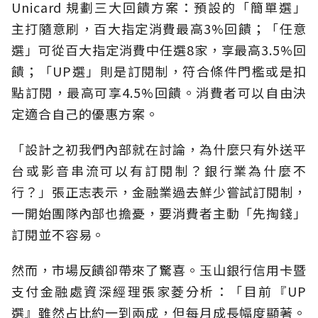
Unicard 規劃三大回饋方案：預設的「簡單選」
主打隨意刷，百大指定消費最高3%回饋；「任意
選」可從百大指定消費中任選8家，享最高3.5%回
饋；「UP選」則是訂閱制，符合條件門檻或是扣
點訂閱，最高可享4.5%回饋。消費者可以自由決
定適合自己的優惠方案。
「設計之初我們內部就在討論，為什麼只有外送平
台或影音串流可以有訂閱制？銀行業為什麼不
行？」張正志表示，金融業過去鮮少嘗試訂閱制，
一開始團隊內部也擔憂，要消費者主動「先掏錢」
訂閱並不容易。
然而，市場反饋卻帶來了驚喜。玉山銀行信用卡暨
支付金融處資深經理張家菱分析：「目前『UP
選』雖然占比約一到兩成，但每月成長幅度顯著。