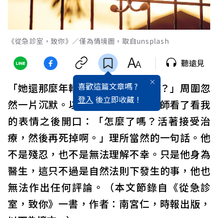
《從急診室，致你》／僅為情境圖，取自unsplash
聽遠見
喜歡這篇文章嗎 ?
「她還那麼年輕，那以後怎麼辦啊？」周圍忽
登入
後立即收藏 !
然一片沉默。以仁慈著稱的主治醫師看了看我
的表情之後開口：「怎麼了嗎？活著接受治
療，然後再死掉啊。」理所當然的一句話。他
不是殘忍，也不是無法理解不幸。只是他身為
醫生，這只不過是自然法則下發生的事，他也
無法作出任何評論。（本文節錄自《從急診
室，致你》一書，作者：南宮仁，時報出版，