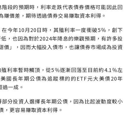
降息階段的預期時，利率走跌代表債券價格可能因此回
為賺價差，期待透過債券交易賺取資本利得。
在今年10月20日時，其殖利率一度衝破5％，創下
新低，也因為對於2024年降息的樂觀預期，有許多投
甜價」，因而大幅投入債市，也讓債券市場成為投資
殖利率暫時觸頂，從5％逐漸回落至目前約4.1％左
美國長年期公債為追蹤標的的ETF元大美債20年
已超過一成。
使得部分投資人選擇長年期公債，因為比起波動度較小
債，更容易賺取資本利得。