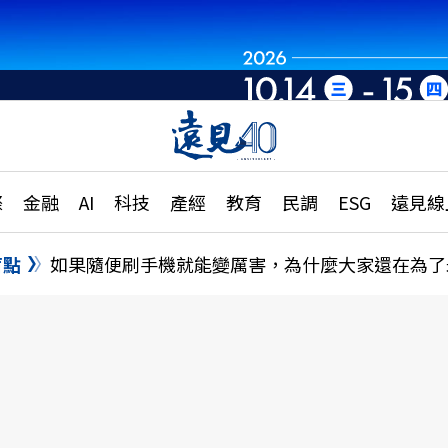
章
特輯
文章
大學升學、職涯攻略
遠
際
金融
AI
科技
產經
教育
民調
ESG
遠見線
國際
更
縣市施政調查全解析
金融
單
民調
盲點
如果隨便刷手機就能變厲害，為什麼大家還在為了
產經
電
好享生活
獨
專欄