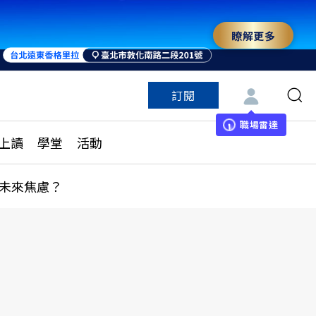
瞭解更多
訂閱
特色頻道
訂閱
見線上讀
ESG遠見
職場雷達
上讀
學堂
活動
多訂閱方案
城市學
刊購買
健康遠見
未來焦慮？
子報訂閱
華人精英論壇
享知識包
領導影響力學院