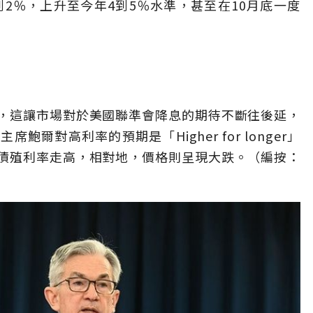
到2％，上升至今年4到5％水準，甚至在10月底一度
，這讓市場對於美國聯準會降息的期待不斷往後延，
爾對高利率的預期是「Higher for longer」
債殖利率走高，相對地，價格則呈現大跌。（編按：