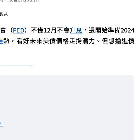
遠見
準會（
FED
）不僅12月不會
升息
，還開始準備2024
券
熱，看好未來美債價格走揚潛力。但想搶進債
？