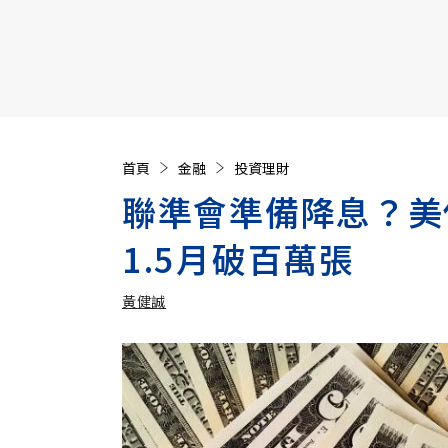
【遠見40週年慶】訂《遠見》贈實用家電3選1+暢銷好
首頁
金融
投資理財
聯準會準備降息？美
1.5月破百萬張
黃健誠
加入追蹤
黃健誠