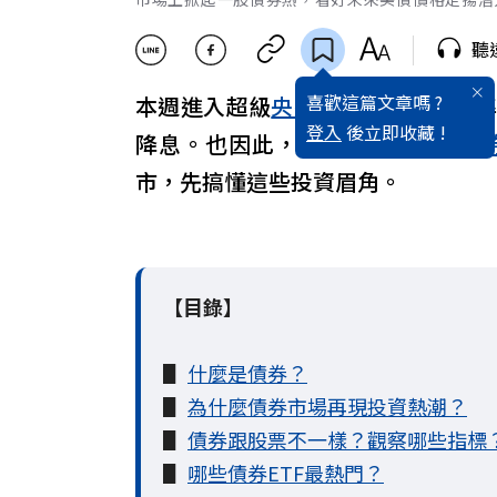
聽
喜歡這篇文章嗎 ?
本週進入超級
央行
週，市場傳出聯
登入
後立即收藏 !
降息。也因此，市場上掀起一股
債
市，先搞懂這些投資眉角。
【目錄】
▋
什麼是債券？
▋
為什麼債券市場再現投資熱潮？
▋
債券跟股票不一樣？觀察哪些指標
▋
哪些債券ETF最熱門？