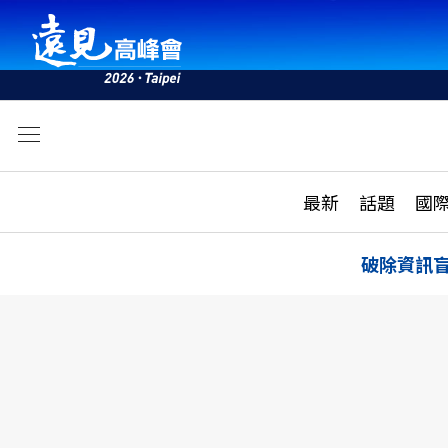
文
最新
最新
話題
國
雜誌目錄
活動
話題
AI
破除資訊
學堂
專題報導
科技
教育
遠見ON AIR
影音
合作